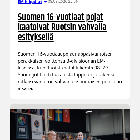
08.08.2026 22:56
EM-kilpailut
Suomen 16-vuotiaat pojat
kaatoivat Ruotsin vahvalla
esityksellä
Suomen 16-vuotiaat pojat nappasivat toisen
peräkkäisen voittonsa B-divisioonan EM-
kisoissa, kun Ruotsi kaatui lukemin 98–79.
Suomi johti ottelua alusta loppuun ja rakensi
ratkaisevan eron vahvan ensimmäisen puoliajan
aikana.