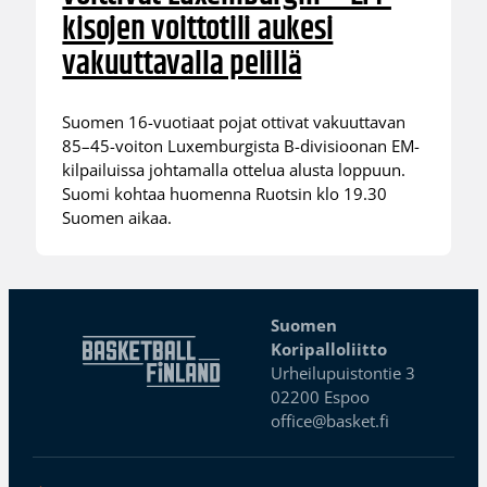
kisojen voittotili aukesi
vakuuttavalla pelillä
Suomen 16-vuotiaat pojat ottivat vakuuttavan
85–45-voiton Luxemburgista B-divisioonan EM-
kilpailuissa johtamalla ottelua alusta loppuun.
Suomi kohtaa huomenna Ruotsin klo 19.30
Suomen aikaa.
Suomen
Koripalloliitto
Urheilupuistontie 3
02200 Espoo
office@basket.fi