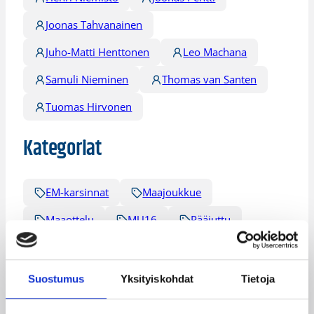
Joonas Tahvanainen
Juho-Matti Henttonen
Leo Machana
Samuli Nieminen
Thomas van Santen
Tuomas Hirvonen
Kategoriat
EM-karsinnat
Maajoukkue
Maaottelu
MU16
Pääjuttu
Suostumus
Yksityiskohdat
Tietoja
Katso myös