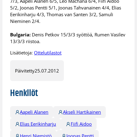
7/3, Aapeli Alanen 6/5, Leo Machana 6/4, Fiifi Aidoo
5/2, Joonas Pentti 5/1, Joonas Tahvanainen 4/4, Elias
Eerikinharju 4/3, Thomas van Santen 3/2, Samuli
Nieminen 2/4.
Bulgaria:
Denis Petkov 15/3/3 syöttöä, Rumen Vasilev
13/3/3 riistoa.
Lisätietoja:
Ottelutilastot
Päivitetty
25.07.2012
Henkilöt
Aapeli Alanen
Akseli Hartikainen
Elias Eerikinharju
Fiifi Aidoo
Henri Niemistö
Joonas Pentti