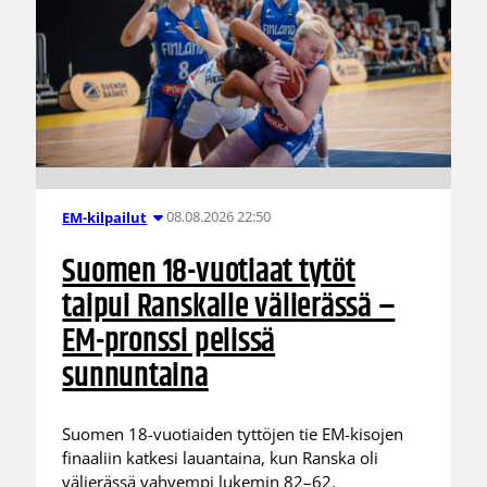
08.08.2026 22:50
EM-kilpailut
Suomen 18-vuotiaat tytöt
taipui Ranskalle välierässä –
EM-pronssi pelissä
sunnuntaina
Suomen 18-vuotiaiden tyttöjen tie EM-kisojen
finaaliin katkesi lauantaina, kun Ranska oli
välierässä vahvempi lukemin 82–62.