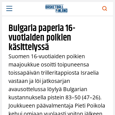
Siirry
sisältöön
Bulgaria paperia 16-
vuotiaiden poikien
käsittelyssä
Suomen 16-vuotiaiden poikien
maajoukkue osoitti toipuneensa
toissapäivän trilleritappiosta Israelia
vastaan ja löi jatkosarjan
avausottelussa löylyä Bulgarian
kustannuksella pistein 83–50 (47–26).
Joukkueen päävalmentaja Pieti Poikola
kehui omiaan vuolaasti voiton jälkeen.