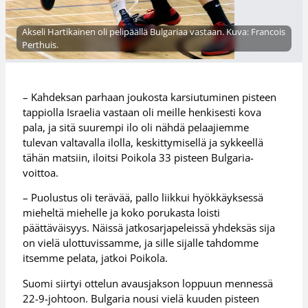
Akseli Hartikainen oli pelipäällä Bulgariaa vastaan. Kuva: Francois
Perthuis.
– Kahdeksan parhaan joukosta karsiutuminen pisteen
tappiolla Israelia vastaan oli meille henkisesti kova
pala, ja sitä suurempi ilo oli nähdä pelaajiemme
tulevan valtavalla ilolla, keskittymisellä ja sykkeellä
tähän matsiin, iloitsi Poikola 33 pisteen Bulgaria-
voittoa.
– Puolustus oli terävää, pallo liikkui hyökkäyksessä
mieheltä miehelle ja koko porukasta loisti
päättäväisyys. Näissä jatkosarjapeleissä yhdeksäs sija
on vielä ulottuvissamme, ja sille sijalle tahdomme
itsemme pelata, jatkoi Poikola.
Suomi siirtyi ottelun avausjakson loppuun mennessä
22-9-johtoon. Bulgaria nousi vielä kuuden pisteen