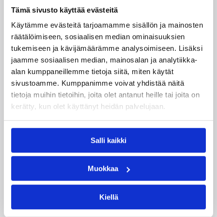
Tämä sivusto käyttää evästeitä
Käytämme evästeitä tarjoamamme sisällön ja mainosten
räätälöimiseen, sosiaalisen median ominaisuuksien
tukemiseen ja kävijämäärämme analysoimiseen. Lisäksi
jaamme sosiaalisen median, mainosalan ja analytiikka-
alan kumppaneillemme tietoja siitä, miten käytät
sivustoamme. Kumppanimme voivat yhdistää näitä
tietoja muihin tietoihin, joita olet antanut heille tai joita on
kerätty, kun olet käyttänyt heidän palvelujaan.
08.08.2026 22:58
3×3
Salli kaikki
Suomea edustavat 3×3-
joukkueet aloittivat Nordic Cup
Muokkaa
-urakkansa Kööpenhaminassa
Kiellä
Naisten joukkue nappasi avauspäivänä kaksi