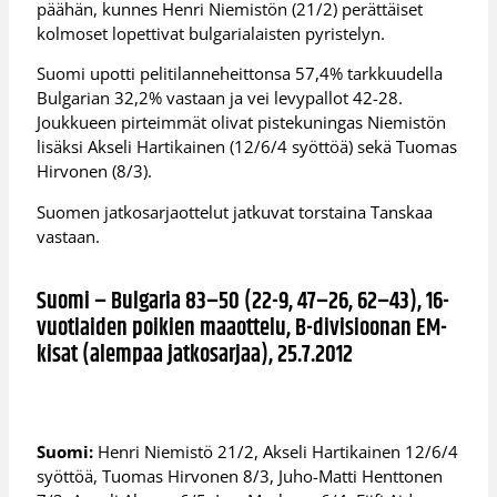
päähän, kunnes Henri Niemistön (21/2) perättäiset
kolmoset lopettivat bulgarialaisten pyristelyn.
Suomi upotti pelitilanneheittonsa 57,4% tarkkuudella
Bulgarian 32,2% vastaan ja vei levypallot 42-28.
Joukkueen pirteimmät olivat pistekuningas Niemistön
lisäksi Akseli Hartikainen (12/6/4 syöttöä) sekä Tuomas
Hirvonen (8/3).
Suomen jatkosarjaottelut jatkuvat torstaina Tanskaa
vastaan.
Suomi – Bulgaria 83–50 (22-9, 47–26, 62–43), 16-
vuotiaiden poikien maaottelu, B-divisioonan EM-
kisat (alempaa jatkosarjaa), 25.7.2012
Suomi:
Henri Niemistö 21/2, Akseli Hartikainen 12/6/4
syöttöä, Tuomas Hirvonen 8/3, Juho-Matti Henttonen