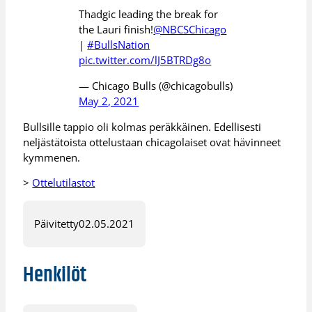
Thadgic leading the break for
the Lauri finish!
@NBCSChicago
|
#BullsNation
pic.twitter.com/lJ5BTRDg8o
— Chicago Bulls (@chicagobulls)
May 2, 2021
Bullsille tappio oli kolmas peräkkäinen. Edellisesti
neljästätoista ottelustaan chicagolaiset ovat hävinneet
kymmenen.
>
Ottelutilastot
Päivitetty
02.05.2021
Henkilöt