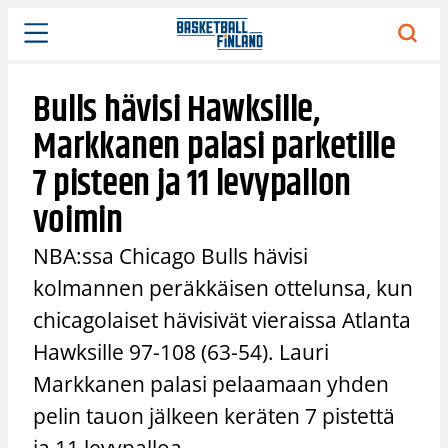
Siirry
sisältöön
Bulls hävisi Hawksille,
Markkanen palasi parketille
7 pisteen ja 11 levypallon
voimin
NBA:ssa Chicago Bulls hävisi
kolmannen peräkkäisen ottelunsa, kun
chicagolaiset hävisivät vieraissa Atlanta
Hawksille 97-108 (63-54). Lauri
Markkanen palasi pelaamaan yhden
pelin tauon jälkeen keräten 7 pistettä
ja 11 levypalloa.