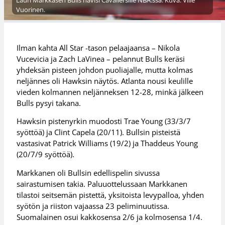
Lauri Markkasen Bulls hävisi Cavaliersille NBA:ssa. Kuva: Ville
Vuorinen.
Ilman kahta All Star -tason pelaajaansa – Nikola
Vucevicia ja Zach LaVinea – pelannut Bulls keräsi
yhdeksän pisteen johdon puoliajalle, mutta kolmas
neljännes oli Hawksin näytös. Atlanta nousi keulille
vieden kolmannen neljänneksen 12-28, minkä jälkeen
Bulls pysyi takana.
Hawksin pistenyrkin muodosti Trae Young (33/3/7
syöttöä) ja Clint Capela (20/11). Bullsin pisteistä
vastasivat Patrick Williams (19/2) ja Thaddeus Young
(20/7/9 syöttöä).
Markkanen oli Bullsin edellispelin sivussa
sairastumisen takia. Paluuottelussaan Markkanen
tilastoi seitsemän pistettä, yksitoista levypalloa, yhden
syötön ja riiston vajaassa 23 peliminuutissa.
Suomalainen osui kakkosensa 2/6 ja kolmosensa 1/4.