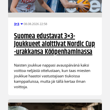
08.08.2026 22:58
3×3
Suomea edustavat 3×3-
joukkueet aloittivat Nordic Cup
-urakkansa Kööpenhaminassa
Naisten joukkue nappasi avauspäivänä kaksi
voittoa neljästä ottelustaan, kun taas miesten
joukkue haastoi vastustajiaan tiukoissa
kamppailuissa, mutta jäi tällä kertaa ilman
voittoja.