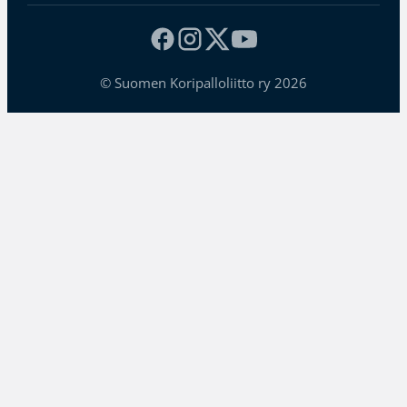
© Suomen Koripalloliitto ry 2026