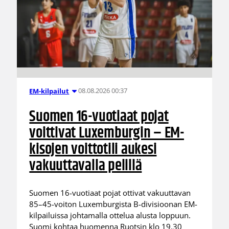
08.08.2026 00:37
EM-kilpailut
Suomen 16-vuotiaat pojat
voittivat Luxemburgin – EM-
kisojen voittotili aukesi
vakuuttavalla pelillä
Suomen 16-vuotiaat pojat ottivat vakuuttavan
85–45-voiton Luxemburgista B-divisioonan EM-
kilpailuissa johtamalla ottelua alusta loppuun.
Suomi kohtaa huomenna Ruotsin klo 19.30