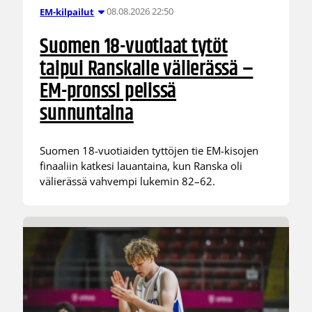
08.08.2026 22:50
EM-kilpailut
Suomen 18-vuotiaat tytöt
taipui Ranskalle välierässä –
EM-pronssi pelissä
sunnuntaina
Suomen 18-vuotiaiden tyttöjen tie EM-kisojen
finaaliin katkesi lauantaina, kun Ranska oli
välierässä vahvempi lukemin 82–62.