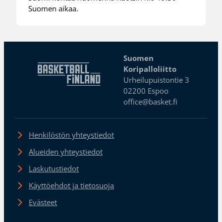
Suomen aikaa.
Suomen
Koripalloliitto
Urheilupuistontie 3
02200 Espoo
office@basket.fi
Henkilöstön yhteystiedot
Alueiden yhteystiedot
Laskutustiedot
Käyttöehdot ja tietosuoja
Evästeet