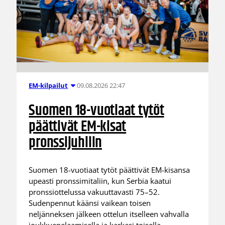
09.08.2026 22:47
EM-kilpailut
Suomen 18-vuotiaat tytöt
päättivät EM-kisat
pronssijuhliin
Suomen 18-vuotiaat tytöt päättivät EM-kisansa
upeasti pronssimitaliin, kun Serbia kaatui
pronssiottelussa vakuuttavasti 75–52.
Sudenpennut käänsi vaikean toisen
neljänneksen jälkeen ottelun itselleen vahvalla
joukkuepelaamisella ja karkasi toisella