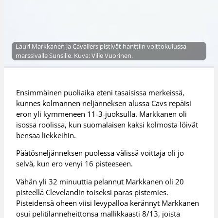
Lauri Markkanen ja Cavaliers pistivät hanttiin voittokulussa
marssivalle Sunsille. Kuva: Ville Vuorinen.
Ensimmäinen puoliaika eteni tasaisissa merkeissä,
kunnes kolmannen neljänneksen alussa Cavs repäisi
eron yli kymmeneen 11-3-juoksulla. Markkanen oli
isossa roolissa, kun suomalaisen kaksi kolmosta löivät
bensaa liekkeihin.
Päätösneljänneksen puolessa välissä voittaja oli jo
selvä, kun ero venyi 16 pisteeseen.
Vähän yli 32 minuuttia pelannut Markkanen oli 20
pisteellä Clevelandin toiseksi paras pistemies.
Pisteidensä oheen viisi levypalloa kerännyt Markkanen
osui pelitilanneheittonsa mallikkaasti 8/13, joista