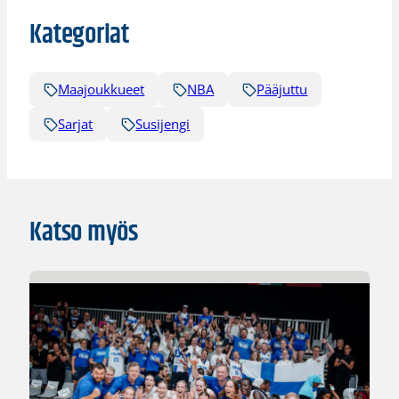
Kategoriat
Maajoukkueet
NBA
Pääjuttu
Sarjat
Susijengi
Katso myös