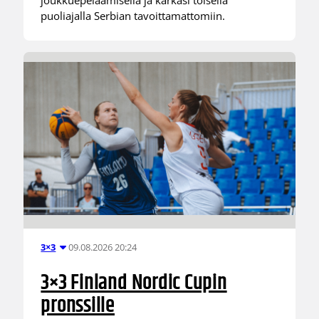
puoliajalla Serbian tavoittamattomiin.
09.08.2026 20:24
3×3
3×3 Finland Nordic Cupin
pronssille