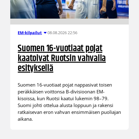
08.08.2026 22:56
EM-kilpailut
Suomen 16-vuotiaat pojat
kaatoivat Ruotsin vahvalla
esityksellä
Suomen 16-vuotiaat pojat nappasivat toisen
peräkkäisen voittonsa B-divisioonan EM-
kisoissa, kun Ruotsi kaatui lukemin 98–79.
Suomi johti ottelua alusta loppuun ja rakensi
ratkaisevan eron vahvan ensimmäisen puoliajan
aikana.