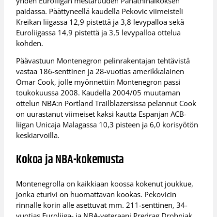
yhden Euroliigan mestaruuden Panathinaikoksen
paidassa. Päättyneellä kaudella Pekovic viimeisteli
Kreikan liigassa 12,9 pistettä ja 3,8 levypalloa sekä
Euroliigassa 14,9 pistettä ja 3,5 levypalloa ottelua
kohden.
Päävastuun Montenegron pelinrakentajan tehtävistä
vastaa 186-senttinen ja 28-vuotias amerikkalainen
Omar Cook, jolle myönnettiin Montenegron passi
toukokuussa 2008. Kaudella 2004/05 muutaman
ottelun NBA:n Portland Trailblazersissa pelannut Cook
on uurastanut viimeiset kaksi kautta Espanjan ACB-
liigan Unicaja Malagassa 10,3 pisteen ja 6,0 korisyötön
keskiarvoilla.
Kokoa ja NBA-kokemusta
Montenegrolla on kaikkiaan koossa kokenut joukkue,
jonka eturivi on huomattavan kookas. Pekovicin
rinnalle korin alle asettuvat mm. 211-senttinen, 34-
vuotias Euroliiga- ja NBA-veteraani Predrag Drobnjak,