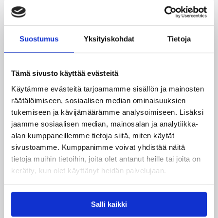
Kategoriat
Suostumus
Yksityiskohdat
Tietoja
EM-karsinnat
Maajoukkue
Maajoukkueet
Pääjuttu
Susijengi
Tämä sivusto käyttää evästeitä
Käytämme evästeitä tarjoamamme sisällön ja mainosten
räätälöimiseen, sosiaalisen median ominaisuuksien
tukemiseen ja kävijämäärämme analysoimiseen. Lisäksi
Katso myös
jaamme sosiaalisen median, mainosalan ja analytiikka-
alan kumppaneillemme tietoja siitä, miten käytät
sivustoamme. Kumppanimme voivat yhdistää näitä
tietoja muihin tietoihin, joita olet antanut heille tai joita on
kerätty, kun olet käyttänyt heidän palvelujaan.
Salli kaikki