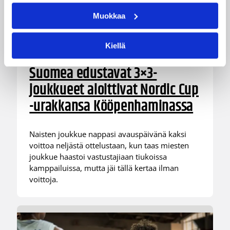
Muokkaa
Kiellä
08.08.2026 22:58
3×3
Suomea edustavat 3×3-
joukkueet aloittivat Nordic Cup
-urakkansa Kööpenhaminassa
Naisten joukkue nappasi avauspäivänä kaksi
voittoa neljästä ottelustaan, kun taas miesten
joukkue haastoi vastustajiaan tiukoissa
kamppailuissa, mutta jäi tällä kertaa ilman
voittoja.