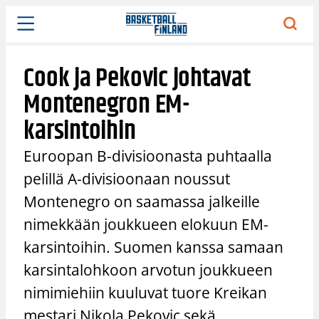
Siirry
sisältöön
Cook ja Pekovic johtavat
Montenegron EM-
karsintoihin
Euroopan B-divisioonasta puhtaalla
pelillä A-divisioonaan noussut
Montenegro on saamassa jalkeille
nimekkään joukkueen elokuun EM-
karsintoihin. Suomen kanssa samaan
karsintalohkoon arvotun joukkueen
nimimiehiin kuuluvat tuore Kreikan
mestari Nikola Pekovic sekä