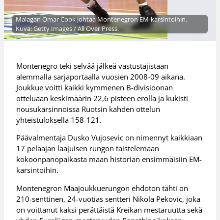
Malagan Omar Cook johtaa Montenegron EM-karsintoihin.
Kuva: Getty Images / All Over Press.
Montenegro teki selvää jälkeä vastustajistaan
alemmalla sarjaportaalla vuosien 2008-09 aikana.
Joukkue voitti kaikki kymmenen B-divisioonan
otteluaan keskimäärin 22,6 pisteen erolla ja kukisti
nousukarsinnoissa Ruotsin kahden ottelun
yhteistuloksella 158-121.
Päävalmentaja Dusko Vujosevic on nimennyt kaikkiaan
17 pelaajan laajuisen rungon taistelemaan
kokoonpanopaikasta maan historian ensimmäisiin EM-
karsintoihin.
Montenegron Maajoukkuerungon ehdoton tähti on
210-senttinen, 24-vuotias sentteri Nikola Pekovic, joka
on voittanut kaksi perättäistä Kreikan mestaruutta sekä