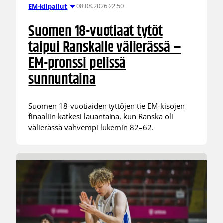
08.08.2026 22:50
EM-kilpailut
Suomen 18-vuotiaat tytöt
taipui Ranskalle välierässä –
EM-pronssi pelissä
sunnuntaina
Suomen 18-vuotiaiden tyttöjen tie EM-kisojen
finaaliin katkesi lauantaina, kun Ranska oli
välierässä vahvempi lukemin 82–62.