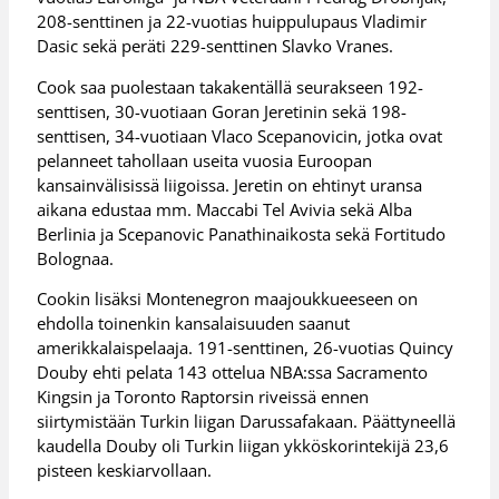
208-senttinen ja 22-vuotias huippulupaus Vladimir
Dasic sekä peräti 229-senttinen Slavko Vranes.
Cook saa puolestaan takakentällä seurakseen 192-
senttisen, 30-vuotiaan Goran Jeretinin sekä 198-
senttisen, 34-vuotiaan Vlaco Scepanovicin, jotka ovat
pelanneet tahollaan useita vuosia Euroopan
kansainvälisissä liigoissa. Jeretin on ehtinyt uransa
aikana edustaa mm. Maccabi Tel Avivia sekä Alba
Berlinia ja Scepanovic Panathinaikosta sekä Fortitudo
Bolognaa.
Cookin lisäksi Montenegron maajoukkueeseen on
ehdolla toinenkin kansalaisuuden saanut
amerikkalaispelaaja. 191-senttinen, 26-vuotias Quincy
Douby ehti pelata 143 ottelua NBA:ssa Sacramento
Kingsin ja Toronto Raptorsin riveissä ennen
siirtymistään Turkin liigan Darussafakaan. Päättyneellä
kaudella Douby oli Turkin liigan ykköskorintekijä 23,6
pisteen keskiarvollaan.