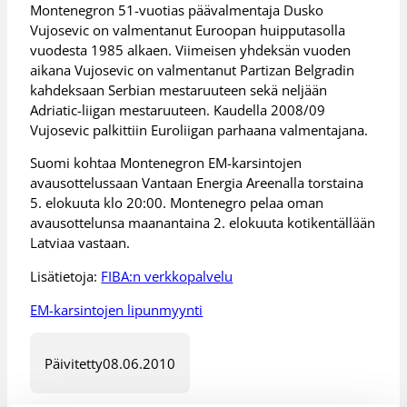
Montenegron 51-vuotias päävalmentaja Dusko
Vujosevic on valmentanut Euroopan huipputasolla
vuodesta 1985 alkaen. Viimeisen yhdeksän vuoden
aikana Vujosevic on valmentanut Partizan Belgradin
kahdeksaan Serbian mestaruuteen sekä neljään
Adriatic-liigan mestaruuteen. Kaudella 2008/09
Vujosevic palkittiin Euroliigan parhaana valmentajana.
Suomi kohtaa Montenegron EM-karsintojen
avausottelussaan Vantaan Energia Areenalla torstaina
5. elokuuta klo 20:00. Montenegro pelaa oman
avausottelunsa maanantaina 2. elokuuta kotikentällään
Latviaa vastaan.
Lisätietoja:
FIBA:n verkkopalvelu
EM-karsintojen lipunmyynti
Päivitetty
08.06.2010