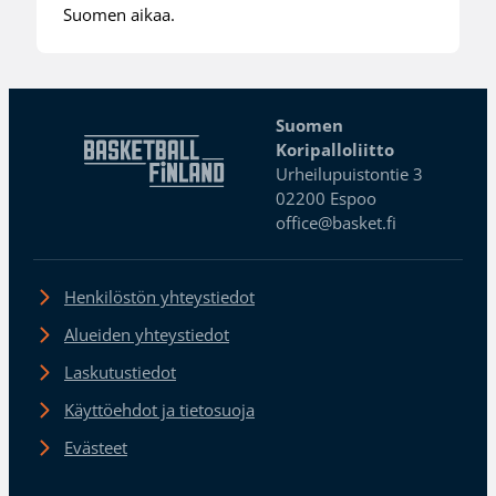
Suomen aikaa.
Suomen
Koripalloliitto
Urheilupuistontie 3
02200 Espoo
office@basket.fi
Henkilöstön yhteystiedot
Alueiden yhteystiedot
Laskutustiedot
Käyttöehdot ja tietosuoja
Evästeet