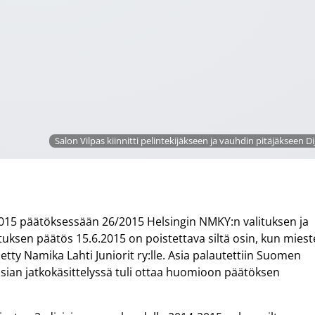
Salon Vilpas kiinnitti pelintekijäkseen ja vauhdin pitäjäkseen Di
2015 päätöksessään 26/2015 Helsingin NMKY:n valituksen ja
llituksen päätös 15.6.2015 on poistettava siltä osin, kun mies
etty Namika Lahti Juniorit ry:lle. Asia palautettiin Suomen
a asian jatkokäsittelyssä tuli ottaa huomioon päätöksen