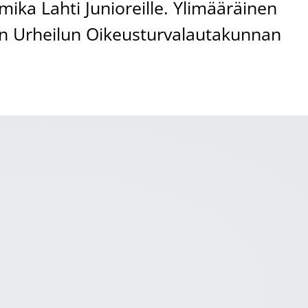
ika Lahti Junioreille. Ylimääräinen
ttiin Urheilun Oikeusturvalautakunnan