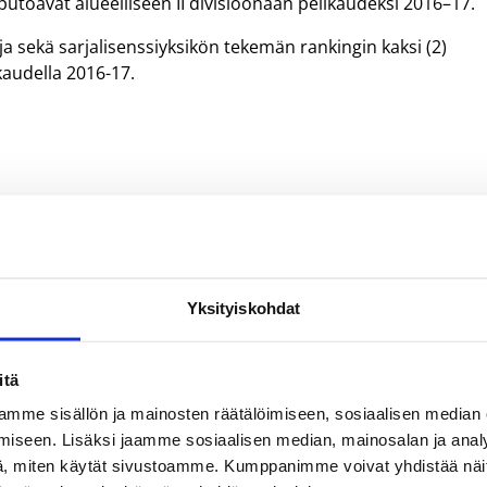
 putoavat alueelliseen II divisioonaan pelikaudeksi 2016–17.
a sekä sarjalisenssiyksikön tekemän rankingin kaksi (2)
kaudella 2016-17.
Yksityiskohdat
itä
mme sisällön ja mainosten räätälöimiseen, sosiaalisen median
iseen. Lisäksi jaamme sosiaalisen median, mainosalan ja analy
, miten käytät sivustoamme. Kumppanimme voivat yhdistää näitä t