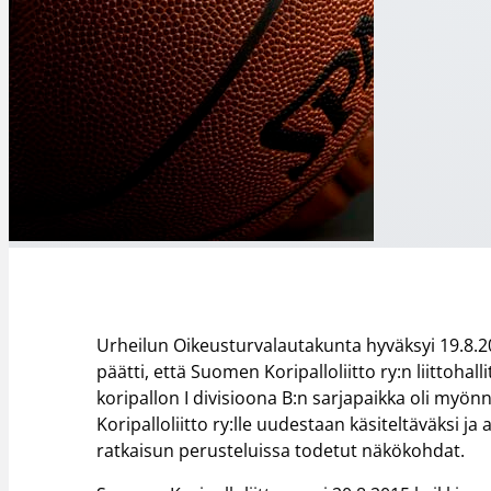
Urheilun Oikeusturvalautakunta hyväksyi 19.8.
päätti, että Suomen Koripalloliitto ry:n liittoha
koripallon I divisioona B:n sarjapaikka oli myönn
Koripalloliitto ry:lle uudestaan käsiteltäväksi j
ratkaisun perusteluissa todetut näkökohdat.