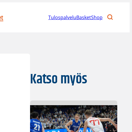
et
Tulospalvelu
BasketShop
Katso myös