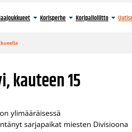
aajoukkueet
Korisperhe
Koripalloliitto
Uutis
kkueella
i, kauteen 15
 on ylimääräisessä
öntänyt sarjapaikat miesten Divisioona