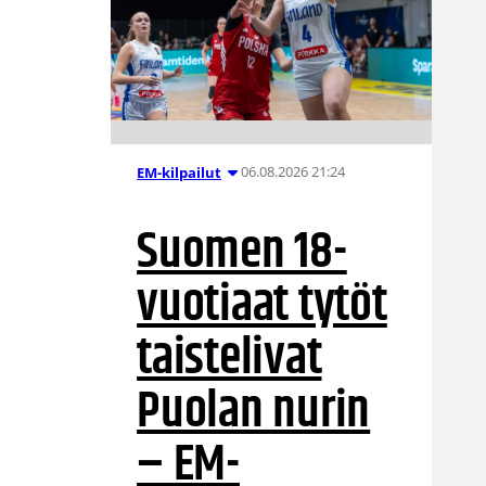
06.08.2026 21:24
EM-kilpailut
Suomen 18-
vuotiaat tytöt
taistelivat
Puolan nurin
– EM-