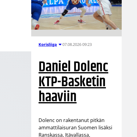
07.08.2026 09:23
Korisliiga
Daniel Dolenc
KTP-Basketin
haaviin
Dolenc on rakentanut pitkän
ammattilaisuran Suomen lisäksi
Ranskassa, Itävallassa,