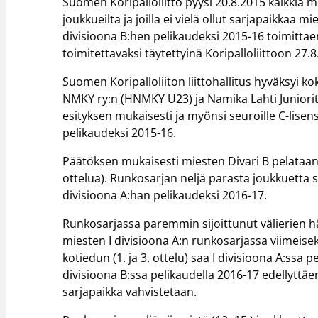
Suomen Koripalloliitto pyysi 20.8.2015 kaikkia m
joukkueilta ja joilla ei vielä ollut sarjapaikkaa
divisioona B:hen pelikaudeksi 2015-16 toimittaen
toimitettavaksi täytettyinä Koripalloliittoon 27
Suomen Koripalloliiton liittohallitus hyväksyi 
NMKY ry:n (HNMKY U23) ja Namika Lahti Juniorit 
esityksen mukaisesti ja myönsi seuroille C-lise
pelikaudeksi 2015-16.
Päätöksen mukaisesti miesten Divari B pelataan 
ottelua). Runkosarjan neljä parasta joukkuetta s
divisioona A:han pelikaudeksi 2016-17.
Runkosarjassa paremmin sijoittunut välierien hä
miesten I divisioona A:n runkosarjassa viimeiseks
kotiedun (1. ja 3. ottelu) saa I divisioona A:ssa
divisioona B:ssa pelikaudella 2016-17 edellyttäe
sarjapaikka vahvistetaan.