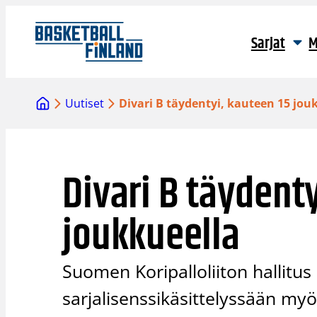
Siirry
sisältöön
Sarjat
M
Uutiset
Divari B täydentyi, kauteen 15 jou
Divari B täydenty
joukkueella
Suomen Koripalloliiton hallitus
sarjalisenssikäsittelyssään my