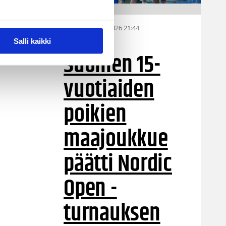
06.08.2026 21:44
MU15
Salli kaikki
Suomen 15-
vuotiaiden
poikien
maajoukkue
päätti Nordic
Open -
turnauksen