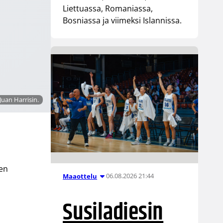
Liettuassa, Romaniassa,
Bosniassa ja viimeksi Islannissa.
Juan Harrisin.
ten
06.08.2026 21:44
Maaottelu
Susiladiesin