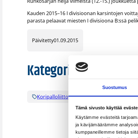
Runkosarjan neljä viimeistä (12.-15.) joukkuetta
Kauden 2015–16 I divisioonan karsintojen voittaj
parasta pelaavat miesten I divisioona B:ssä peli
Päivitetty
01.09.2015
Kategoriat
Suostumus
Koripalloliitto
Pääjuttu
Tämä sivusto käyttää eväste
Käytämme evästeitä tarjoama
ja kävijämäärämme analysoim
kumppaneillemme tietoja siitä