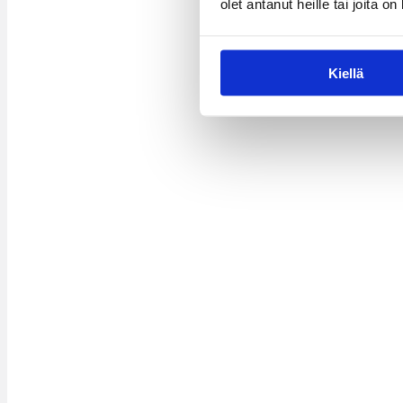
olet antanut heille tai joita o
Kiellä