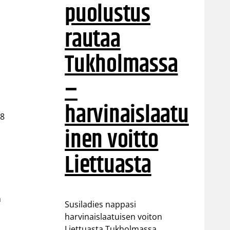
puolustus
rautaa
Tukholmassa
–
harvinaislaatu
28
inen voitto
Liettuasta
n
Susiladies nappasi
harvinaislaatuisen voiton
Liettuasta Tukholmassa