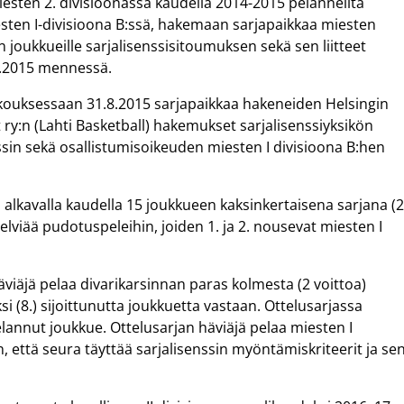
iesten 2. divisioonassa kaudella 2014-2015 pelanneilta
 miesten I-divisioona B:ssä, hakemaan sarjapaikkaa miesten
 joukkueille sarjalisenssisitoumuksen sekä sen liitteet
.8.2015 mennessä.
kokouksessaan 31.8.2015 sarjapaikkaa hakeneiden Helsingin
ry:n (Lahti Basketball) hakemukset sarjalisenssiyksikön
nssin sekä osallistumisoikeuden miesten I divisioona B:hen
alkavalla kaudella 15 joukkueen kaksinkertaisena sarjana (
elviää pudotuspeleihin, joiden 1. ja 2. nousevat miesten I
viäjä pelaa divarikarsinnan paras kolmesta (2 voittoa)
i (8.) sijoittunutta joukkuetta vastaan. Ottelusarjassa
 pelannut joukkue. Ottelusarjan häviäjä pelaa miesten I
n, että seura täyttää sarjalisenssin myöntämiskriteerit ja se