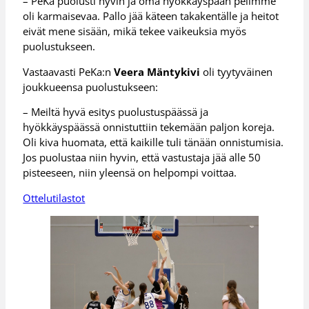
– PeKa puolusti hyvin ja oma hyökkäyspään pelimme
oli karmaisevaa. Pallo jää käteen takakentälle ja heitot
eivät mene sisään, mikä tekee vaikeuksia myös
puolustukseen.
Vastaavasti PeKa:n
Veera Mäntykivi
oli tyytyväinen
joukkueensa puolustukseen:
– Meiltä hyvä esitys puolustuspäässä ja
hyökkäyspäässä onnistuttiin tekemään paljon koreja.
Oli kiva huomata, että kaikille tuli tänään onnistumisia.
Jos puolustaa niin hyvin, että vastustaja jää alle 50
pisteeseen, niin yleensä on helpompi voittaa.
Ottelutilastot