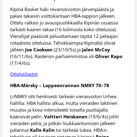
Kipinä Basket haki revanssivoiton Järvenpäästä ja
palasi takaisin voittokantaan HBA-tappion jälkeen.
Ottelu ratkesi jo avauspuolikkaalla Kipinän osuessa
tarkasti kaaren takaa (16 kolmosta koko ottelussa).
Vierailijat pääsivät peluuttamaan täyttä 12 pelaajan
rotaatiota ottelussa. Tehokkaimpia Kipinältä olivat
jälleen
Joe Cookson
(23/10/5s) ja
Jalen McCoy
(16/11/6s). Raidersin parhaimmistoa oli
Oliver Rapo
(17/4/6s).
Ottelutilastot
HBA-Märsky – Lappeenrannan NMKY 70–78
LrNMKY otti henkisesti tärkeän vierasvoiton Urhea-
hallilta. HBA hallitsi alkua, mutta vieraiden taktinen
muutos ja kova intensiteetti toisella puoliajalla
käänsivät pelin.
Valtteri Heiskanen
(19/6/4s) johti
vieraiden peliä, ja pitkän loukkaantumisen jälkeen
palannut
Kalle Kalin
toi tärkeää tukea. HBA:n
tehokkain oli tasaisen rintaman kärjessä
Reino