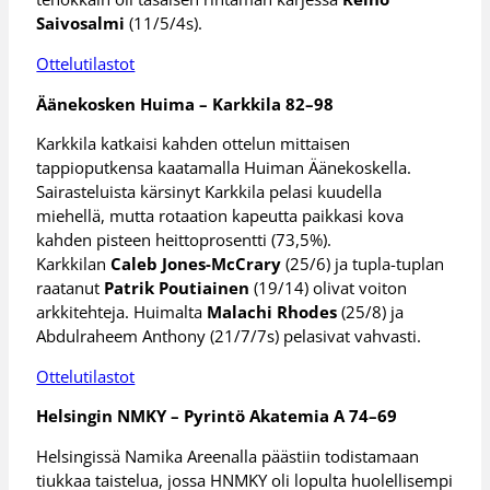
Saivosalmi
(11/5/4s).
Ottelutilastot
Äänekosken Huima – Karkkila 82–98
Karkkila katkaisi kahden ottelun mittaisen
tappioputkensa kaatamalla Huiman Äänekoskella.
Sairasteluista kärsinyt Karkkila pelasi kuudella
miehellä, mutta rotaation kapeutta paikkasi kova
kahden pisteen heittoprosentti (73,5%).
Karkkilan
Caleb Jones-McCrary
(25/6) ja tupla-tuplan
raatanut
Patrik Poutiainen
(19/14) olivat voiton
arkkitehteja. Huimalta
Malachi Rhodes
(25/8) ja
Abdulraheem Anthony (21/7/7s) pelasivat vahvasti.
Ottelutilastot
Helsingin NMKY – Pyrintö Akatemia A 74–69
Helsingissä Namika Areenalla päästiin todistamaan
tiukkaa taistelua, jossa HNMKY oli lopulta huolellisempi