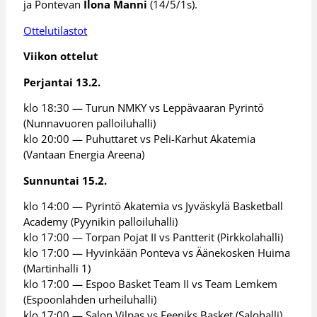
ja Pontevan
Ilona Manni
(14/5/1s).
Ottelutilastot
Viikon ottelut
Perjantai 13.2.
klo 18:30 — Turun NMKY vs Leppävaaran Pyrintö
(Nunnavuoren palloiluhalli)
klo 20:00 — Puhuttaret vs Peli-Karhut Akatemia
(Vantaan Energia Areena)
Sunnuntai 15.2.
klo 14:00 — Pyrintö Akatemia vs Jyväskylä Basketball
Academy (Pyynikin palloiluhalli)
klo 17:00 — Torpan Pojat II vs Pantterit (Pirkkolahalli)
klo 17:00 — Hyvinkään Ponteva vs Äänekosken Huima
(Martinhalli 1)
klo 17:00 — Espoo Basket Team II vs Team Lemkem
(Espoonlahden urheiluhalli)
klo 17:00 — Salon Vilpas vs Feeniks Basket (Salohalli)