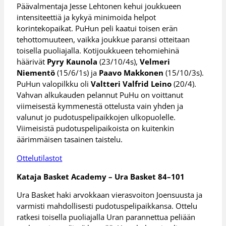
Päävalmentaja Jesse Lehtonen kehui joukkueen
intensiteettiä ja kykyä minimoida helpot
korintekopaikat. PuHun peli kaatui toisen erän
tehottomuuteen, vaikka joukkue paransi otteitaan
toisella puoliajalla. Kotijoukkueen tehomiehinä
häärivät
Pyry Kaunola
(23/10/4s),
Velmeri
Niementö
(15/6/1s) ja
Paavo Makkonen
(15/10/3s).
PuHun valopilkku oli
Valtteri Valfrid Leino
(20/4).
Vahvan alkukauden pelannut PuHu on voittanut
viimeisestä kymmenestä ottelusta vain yhden ja
valunut jo pudotuspelipaikkojen ulkopuolelle.
Viimeisistä pudotuspelipaikoista on kuitenkin
äärimmäisen tasainen taistelu.
Ottelutilastot
Kataja Basket Academy – Ura Basket 84–101
Ura Basket haki arvokkaan vierasvoiton Joensuusta ja
varmisti mahdollisesti pudotuspelipaikkansa. Ottelu
ratkesi toisella puoliajalla Uran parannettua peliään