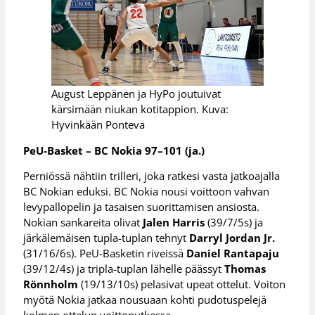
August Leppänen ja HyPo joutuivat
kärsimään niukan kotitappion. Kuva:
Hyvinkään Ponteva
PeU-Basket – BC Nokia 97–101 (ja.)
Perniössä nähtiin trilleri, joka ratkesi vasta jatkoajalla
BC Nokian eduksi. BC Nokia nousi voittoon vahvan
levypallopelin ja tasaisen suorittamisen ansiosta.
Nokian sankareita olivat
Jalen Harris
(39/7/5s) ja
järkälemäisen tupla-tuplan tehnyt
Darryl Jordan Jr.
(31/16/6s). PeU-Basketin riveissä
Daniel Rantapaju
(39/12/4s) ja tripla-tuplan lähelle päässyt
Thomas
Rönnholm
(19/13/10s) pelasivat upeat ottelut. Voiton
myötä Nokia jatkaa nousuaan kohti pudotuspelejä