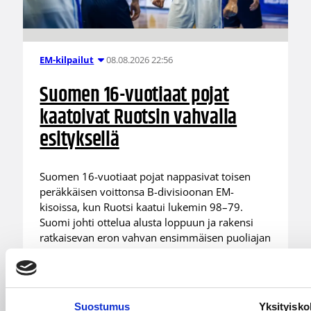
08.08.2026 22:56
EM-kilpailut
Suomen 16-vuotiaat pojat
kaatoivat Ruotsin vahvalla
esityksellä
Suomen 16-vuotiaat pojat nappasivat toisen
peräkkäisen voittonsa B-divisioonan EM-
kisoissa, kun Ruotsi kaatui lukemin 98–79.
Suomi johti ottelua alusta loppuun ja rakensi
ratkaisevan eron vahvan ensimmäisen puoliajan
aikana.
Suostumus
Yksityisko