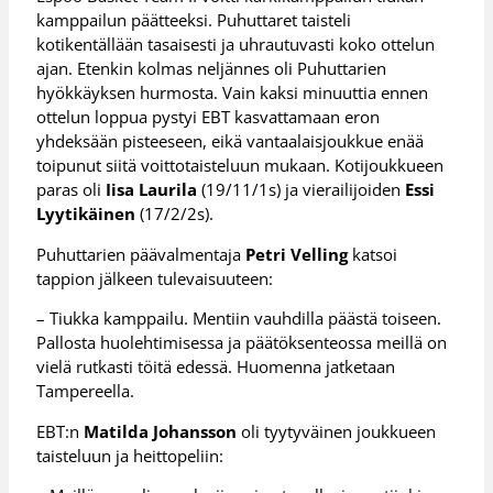
kamppailun päätteeksi. Puhuttaret taisteli
kotikentällään tasaisesti ja uhrautuvasti koko ottelun
ajan. Etenkin kolmas neljännes oli Puhuttarien
hyökkäyksen hurmosta. Vain kaksi minuuttia ennen
ottelun loppua pystyi EBT kasvattamaan eron
yhdeksään pisteeseen, eikä vantaalaisjoukkue enää
toipunut siitä voittotaisteluun mukaan. Kotijoukkueen
paras oli
Iisa Laurila
(19/11/1s) ja vierailijoiden
Essi
Lyytikäinen
(17/2/2s).
Puhuttarien päävalmentaja
Petri Velling
katsoi
tappion jälkeen tulevaisuuteen:
– Tiukka kamppailu. Mentiin vauhdilla päästä toiseen.
Pallosta huolehtimisessa ja päätöksenteossa meillä on
vielä rutkasti töitä edessä. Huomenna jatketaan
Tampereella.
EBT:n
Matilda Johansson
oli tyytyväinen joukkueen
taisteluun ja heittopeliin: