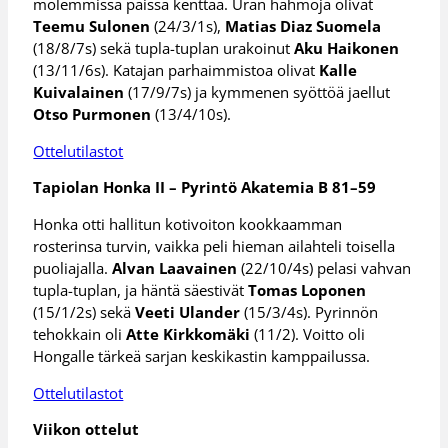
molemmissa päissä kenttää. Uran hahmoja olivat
Teemu Sulonen
(24/3/1s),
Matias Diaz Suomela
(18/8/7s) sekä tupla-tuplan urakoinut
Aku Haikonen
(13/11/6s). Katajan parhaimmistoa olivat
Kalle
Kuivalainen
(17/9/7s) ja kymmenen syöttöä jaellut
Otso Purmonen
(13/4/10s).
Ottelutilastot
Tapiolan Honka II – Pyrintö Akatemia B 81–59
Honka otti hallitun kotivoiton kookkaamman
rosterinsa turvin, vaikka peli hieman ailahteli toisella
puoliajalla.
Alvan Laavainen
(22/10/4s) pelasi vahvan
tupla-tuplan, ja häntä säestivät
Tomas Loponen
(15/1/2s) sekä
Veeti Ulander
(15/3/4s). Pyrinnön
tehokkain oli
Atte Kirkkomäki
(11/2). Voitto oli
Hongalle tärkeä sarjan keskikastin kamppailussa.
Ottelutilastot
Viikon ottelut