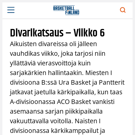
Siirry
sisältöön
Divarikatsaus – Viikko 6
Aikuisten divareissa oli jälleen
vauhdikas viikko, joka tarjosi niin
yllättäviä vierasvoittoja kuin
sarjakärkien hallintaakin. Miesten I
divisioona B:ssä Ura Basket ja Pantterit
jatkavat jaetulla kärkipaikalla, kun taas
A-divisioonassa ACO Basket vankisti
asemaansa sarjan piikkipaikalla
vakuuttavalla voitolla. Naisten I
divisioonassa kärkikamppailut ja