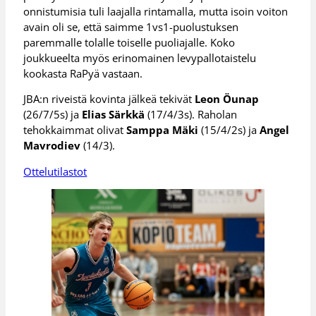
onnistumisia tuli laajalla rintamalla, mutta isoin voiton
avain oli se, että saimme 1vs1-puolustuksen
paremmalle tolalle toiselle puoliajalle. Koko
joukkueelta myös erinomainen levypallotaistelu
kookasta RaPyä vastaan.
JBA:n riveistä kovinta jälkeä tekivät
Leon Öunap
(26/7/5s) ja
Elias Särkkä
(17/4/3s). Raholan
tehokkaimmat olivat
Samppa Mäki
(15/4/2s) ja
Angel
Mavrodiev
(14/3).
Ottelutilastot