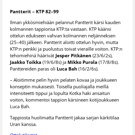
Pantterit – KTP 82–99
Ilman ykkösmiehiään pelannut Pantterit kärsi kauden
kolmannen tappionsa KTP:ta vastaan. KTP käänsi
ottelun edukseen vahvan kolmannen neljänneksen
(25–40) jälkeen. Pantterit aloitti ottelun hyvin, mutta
KTP:n penkki ja puolustus toivat vieraille voiton. KTP:n
tehomiehinä häärivät
Jesper Pitkänen
(23/6/2s),
Jaakko Toikka
(19/6/8s) ja
Mikko Purola
(17/8/8s).
Panttereiden paras oli
Luca Bah
(16/2/6s).
– Aloitimme pelin hyvin pelaten kovaa ja joukkueen
konseptin mukaisesti. Toisella puoliajalla meillä
intensiteetti tippui ja lopulta Kotka haki ansaitun
voiton, kommentoi tappion kärsineen kotijoukkueen
Luca Bah.
Tappiosta huolimatta Pantterit jakaa sarjan kärkitilaa
Uran kanssa.