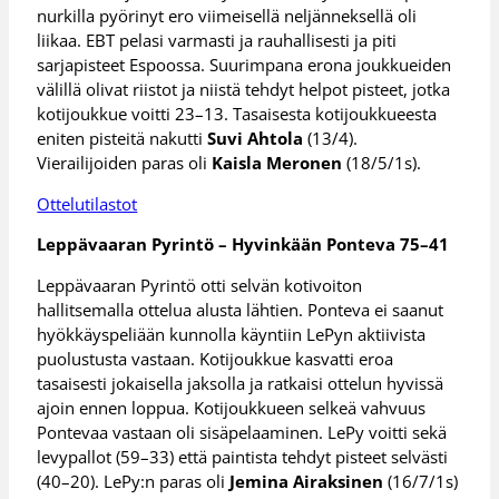
nurkilla pyörinyt ero viimeisellä neljänneksellä oli
liikaa. EBT pelasi varmasti ja rauhallisesti ja piti
sarjapisteet Espoossa. Suurimpana erona joukkueiden
välillä olivat riistot ja niistä tehdyt helpot pisteet, jotka
kotijoukkue voitti 23–13. Tasaisesta kotijoukkueesta
eniten pisteitä nakutti
Suvi Ahtola
(13/4).
Vierailijoiden paras oli
Kaisla Meronen
(18/5/1s).
Ottelutilastot
Leppävaaran Pyrintö – Hyvinkään Ponteva 75–41
Leppävaaran Pyrintö otti selvän kotivoiton
hallitsemalla ottelua alusta lähtien. Ponteva ei saanut
hyökkäyspeliään kunnolla käyntiin LePyn aktiivista
puolustusta vastaan. Kotijoukkue kasvatti eroa
tasaisesti jokaisella jaksolla ja ratkaisi ottelun hyvissä
ajoin ennen loppua. Kotijoukkueen selkeä vahvuus
Pontevaa vastaan oli sisäpelaaminen. LePy voitti sekä
levypallot (59–33) että paintista tehdyt pisteet selvästi
(40–20). LePy:n paras oli
Jemina Airaksinen
(16/7/1s)