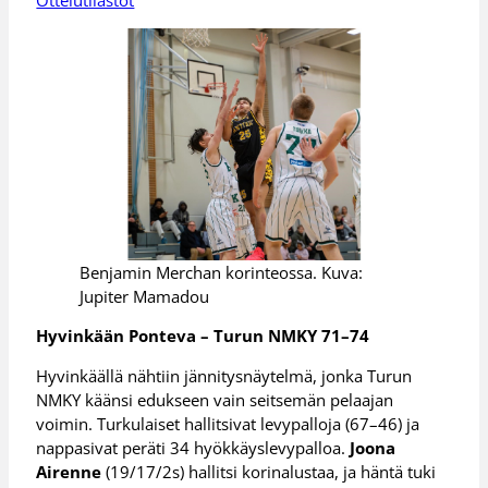
Ottelutilastot
Benjamin Merchan korinteossa. Kuva:
Jupiter Mamadou
Hyvinkään Ponteva – Turun NMKY 71–74
Hyvinkäällä nähtiin jännitysnäytelmä, jonka Turun
NMKY käänsi edukseen vain seitsemän pelaajan
voimin. Turkulaiset hallitsivat levypalloja (67–46) ja
nappasivat peräti 34 hyökkäyslevypalloa.
Joona
Airenne
(19/17/2s) hallitsi korinalustaa, ja häntä tuki