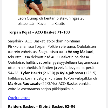
Leon Öunap oli kentän pistekuningas 26
pisteellään. Kuva: Iina Kautto
Torpan Pojat – ACO Basket 71–103
Sarjakärki ACO Basket jatkoi dominointiaan
Pirkkolahallissa Torpan Poikien vieraana. Oululaisten
tuorein vahvistus, Seagullsista tuttu
Adong Makuoi
,
teki ottelussa debyyttinsä ACO Basketin paidassa.
Oululaiset hallitsivat peliä fyysisyydellään käytännössä
ottelun alkuhetkistä lähtien ja veivät levypallot peräti
54–28.
Tyler Harris
(21/10) ja
Kyle Johnson
(12/15)
hallitsivat korinalustoja, kun taas ToPon valopilkku oli
Markus Rautasalo
(22/3/4s). ACO Basket vankisti
voitolla asemaansa sarjan piikkipaikalla.
Ottelutilastot
Raiders Basket – Kipinä Basket 62–96