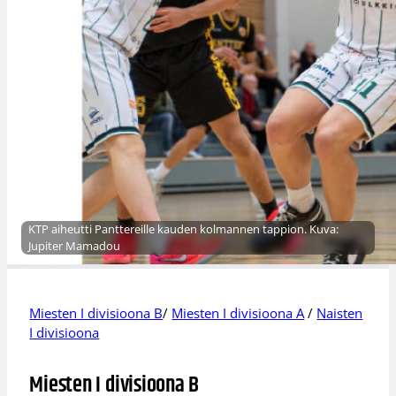
KTP aiheutti Panttereille kauden kolmannen tappion. Kuva:
Jupiter Mamadou
Miesten I divisioona B
/
Miesten I divisioona A
/
Naisten
I divisioona
Miesten I divisioona B