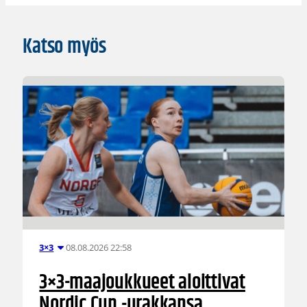
Katso myös
08.08.2026 22:58
3×3
3×3-maajoukkueet aloittivat
Nordic Cup -urakkansa