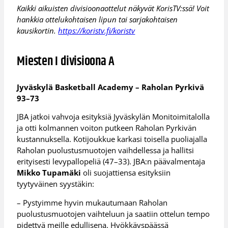
Kaikki aikuisten divisioonaottelut näkyvät KorisTV:ssä! Voit
hankkia ottelukohtaisen lipun tai sarjakohtaisen
kausikortin.
https://koristv.fi/koristv
Miesten I divisioona A
Jyväskylä Basketball Academy – Raholan Pyrkivä
93–73
JBA jatkoi vahvoja esityksiä Jyväskylän Monitoimitalolla
ja otti kolmannen voiton putkeen Raholan Pyrkivän
kustannuksella. Kotijoukkue karkasi toisella puoliajalla
Raholan puolustusmuotojen vaihdellessa ja hallitsi
erityisesti levypallopeliä (47–33). JBA:n päävalmentaja
Mikko Tupamäki
oli suojattiensa esityksiin
tyytyväinen syystäkin:
– Pystyimme hyvin mukautumaan Raholan
puolustusmuotojen vaihteluun ja saatiin ottelun tempo
pidettyä meille edullisena. Hyökkäyspäässä