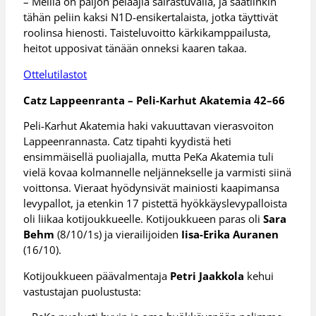
– Meillä on paljon pelaajia sairastuvalla, ja saatiinkin
tähän peliin kaksi N1D-ensikertalaista, jotka täyttivät
roolinsa hienosti. Taisteluvoitto kärkikamppailusta,
heitot upposivat tänään onneksi kaaren takaa.
Ottelutilastot
Catz Lappeenranta – Peli-Karhut Akatemia 42–66
Peli-Karhut Akatemia haki vakuuttavan vierasvoiton
Lappeenrannasta. Catz tipahti kyydistä heti
ensimmäisellä puoliajalla, mutta PeKa Akatemia tuli
vielä kovaa kolmannelle neljännekselle ja varmisti siinä
voittonsa. Vieraat hyödynsivät mainiosti kaapimansa
levypallot, ja etenkin 17 pistettä hyökkäyslevypalloista
oli liikaa kotijoukkueelle. Kotijoukkueen paras oli
Sara
Behm
(8/10/1s) ja vierailijoiden
Iisa-Erika Auranen
(16/10).
Kotijoukkueen päävalmentaja
Petri Jaakkola
kehui
vastustajan puolustusta: