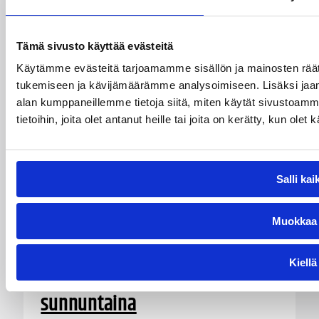
Tämä sivusto käyttää evästeitä
Käytämme evästeitä tarjoamamme sisällön ja mainosten räät
tukemiseen ja kävijämäärämme analysoimiseen. Lisäksi jaam
alan kumppaneillemme tietoja siitä, miten käytät sivustoam
tietoihin, joita olet antanut heille tai joita on kerätty, kun ole
Salli kai
08.08.2026 22:50
EM-kilpailut
Muokkaa
Suomen 18-vuotiaat tytöt
taipui Ranskalle välierässä –
Kiellä
EM-pronssi pelissä
sunnuntaina