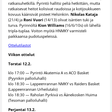
ratkaisuhetkillä. Pyrintö hallitsi peliä hetkittäin, mutta
ratkaisevat heitot kolisivat raudoissa ja kotijoukkueen
kovuus käänsivät pisteet Helsinkiin.
Nikolas Kataja
(21/4) ja
Roni Vuori
(14/13) olivat isäntien tuki ja
turva. Pyrinnöltä
Kion Williams
(16/6/10s) oli lähellä
tripla-tuplaa. Voiton myötä HNMKY varmisteli
paikkaansa pudotuspeleissä.
Ottelutilastot
Viikon ottelut
Torstai 12.2.
klo 17:00 — Pyrintö Akatemia A vs ACO Basket
(Pyynikin palloiluhalli)
klo 18:30 — Lappeenrannan NMKY vs Raiders Basket
(Lappeenrannan Urheilutalo)
klo 18:30 — Raholan Pyrkivä vs Äänekosken Huima
(Tesoman palloiluhalli)
Perjantai 13.2.