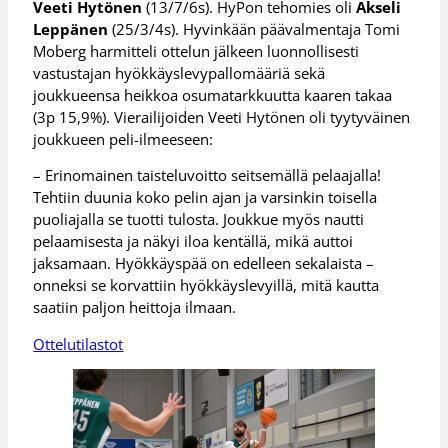
Veeti Hytönen
(13/7/6s). HyPon tehomies oli
Akseli
Leppänen
(25/3/4s). Hyvinkään päävalmentaja Tomi
Moberg harmitteli ottelun jälkeen luonnollisesti
vastustajan hyökkäyslevypallomääriä sekä
joukkueensa heikkoa osumatarkkuutta kaaren takaa
(3p 15,9%). Vierailijoiden Veeti Hytönen oli tyytyväinen
joukkueen peli-ilmeeseen:
– Erinomainen taisteluvoitto seitsemällä pelaajalla!
Tehtiin duunia koko pelin ajan ja varsinkin toisella
puoliajalla se tuotti tulosta. Joukkue myös nautti
pelaamisesta ja näkyi iloa kentällä, mikä auttoi
jaksamaan. Hyökkäyspää on edelleen sekalaista –
onneksi se korvattiin hyökkäyslevyillä, mitä kautta
saatiin paljon heittoja ilmaan.
Ottelutilastot