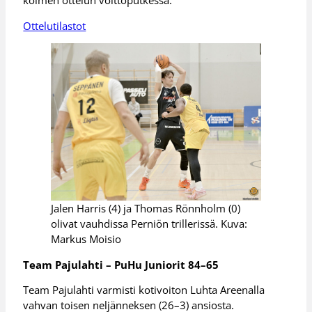
kolmen ottelun voittoputkessa.
Ottelutilastot
Jalen Harris (4) ja Thomas Rönnholm (0)
olivat vauhdissa Perniön trillerissä. Kuva:
Markus Moisio
Team Pajulahti – PuHu Juniorit 84–65
Team Pajulahti varmisti kotivoiton Luhta Areenalla
vahvan toisen neljänneksen (26–3) ansiosta.