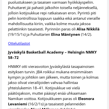
puolustukseen ja tasaisen varmaan hyökkäyspeliin.
Puhuttaret jäi pahasti jalkoihin toisella neljänneksellä,
jolloin kotijoukkue repi ratkaisevan eron. Pyrintö piti
pelin kontrollissa loppuun saakka eikä antanut vieraille
mahdollisuutta kiriin, vaikka kolme muuta jaksoa
pelattiinkin tasaisesti. Pyrinnön paras oli
Alisa Nikkilä
(19/15/1s) ja Puhuttarien
Elina Mäntynen
(14/2).
Ottelutilastot
Jyväskylä Basketball Academy – Helsingin NMKY
58–72
HNMKY otti vierasvoiton Jyväskylästä tasapainoisen
esityksen turvin. JBA roikkui mukana ensimmäisen
kympin ja johtikin sen jälkeen, mutta toinen ja kolmas
jakso olivat vierailijoiden vahvaa hallintaa
yhteislukemin 18–41. Kotijoukkue vei vielä
päätösjakson, muttei päässyt enää uhkaamaan
Namikan voittoa. Kotijoukkueen paras oli
Eleonora
Levaniemi
(16/2/1s) ja tasaisesti pelanneiden