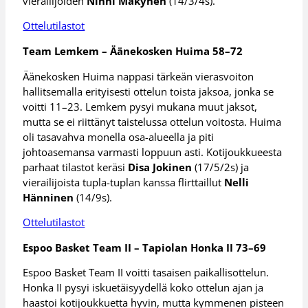
vierailijoiden
Ninni Mäkynen
(14/3/4s).
Ottelutilastot
Team Lemkem – Äänekosken Huima 58–72
Äänekosken Huima nappasi tärkeän vierasvoiton
hallitsemalla erityisesti ottelun toista jaksoa, jonka se
voitti 11–23. Lemkem pysyi mukana muut jaksot,
mutta se ei riittänyt taistelussa ottelun voitosta. Huima
oli tasavahva monella osa-alueella ja piti
johtoasemansa varmasti loppuun asti. Kotijoukkueesta
parhaat tilastot keräsi
Disa Jokinen
(17/5/2s) ja
vierailijoista tupla-tuplan kanssa flirttaillut
Nelli
Hänninen
(14/9s).
Ottelutilastot
Espoo Basket Team II – Tapiolan Honka II 73–69
Espoo Basket Team II voitti tasaisen paikallisottelun.
Honka II pysyi iskuetäisyydellä koko ottelun ajan ja
haastoi kotijoukkuetta hyvin, mutta kymmenen pisteen