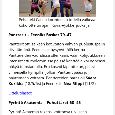
PeKa teki Catzin korinteosta todella vaikeaa
koko ottelun ajan. Kuva:@jokke_juoksija
Pantterit – Feeniks Basket 79–47
Pantterit otti selkeän kotivoiton vahvan puolustuspelin
siivittämänä. Feeniks ei pysynyt tällä kertaa
Panttereiden vauhdissa ollenkaan, vaan kotijoukkueen
intensiteetti molemmissa päissä kenttää alkoi nopeasti
näkyä tulostaululla. Ero kasvoi läpi ottelun, paitsi
viimeisellä kympillä, jolloin Pantterit pääsi jo
nauttimaan voitosta. Panttereiden paras oli
Saara
Kurikka
(18/5/5s) ja Feeniksin
Nea Riippi
(11/2).
Ottelutilastot
Pyrintö Akatemia – Puhuttaret 68–45
Pyrintö Akatemia rakensi voittonsa tiiviiseen