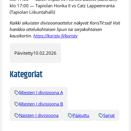
klo 17:00 — Tapiolan Honka II vs Catz Lappeenranta
(Tapiolan Liikuntahalli)
Kaikki aikuisten divisioonaottelut näkyvät KorisTV:ssä! Voit
hankkia ottelukohtaisen lipun tai sarjakohtaisen
kausikortin.
https://koristv.fi/koristv
Päivitetty
10.02.2026
Kategoriat
Miesten I divisioona A
Miesten I divisioona B
Naisten I divisioona
Pääjuttu
Sarjat