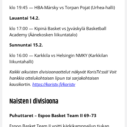
klo 19:45 — HBA-Märsky vs Torpan Pojat (Urhea-halli)
Lauantai 14.2.
klo 17:00 — Kipinä Basket vs Jyväskylä Basketball
Academy (Äänekosken liikuntatalo)
Sunnuntai 15.2.
klo 16:00 — Karkkila vs Helsingin NMKY (Karkkilan
liikuntahalli)
Kaikki aikuisten divisioonaottelut näkyvät KorisTV:ssä! Voit
hankkia ottelukohtaisen lipun tai sarjakohtaisen
kausikortin.
https://koristv.fi/koristv
Naisten I divisioona
Puhuttaret – Espoo Basket Team II 69–73
Espoo Basket Team II voitti kärkikamppailun tiukan