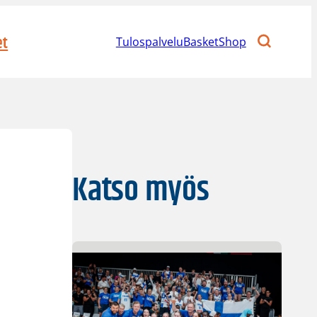
et
Tulospalvelu
BasketShop
Katso myös