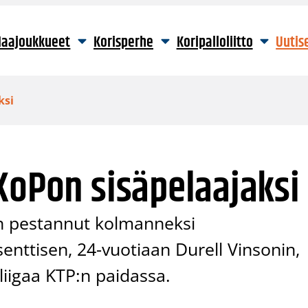
aajoukkueet
Korisperhe
Koripalloliitto
Uutis
ksi
KoPon sisäpelaajaksi
on pestannut kolmanneksi
enttisen, 24-vuotiaan Durell Vinsonin,
sliigaa KTP:n paidassa.