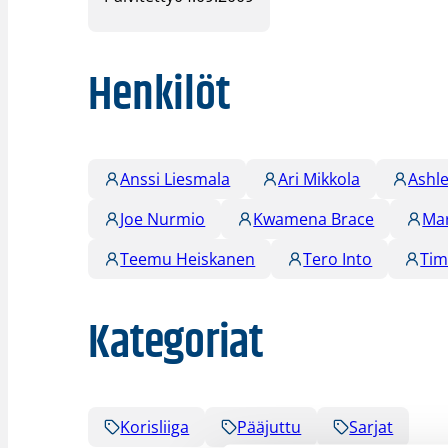
Henkilöt
Anssi Liesmala
Ari Mikkola
Ashl
Joe Nurmio
Kwamena Brace
Ma
Teemu Heiskanen
Tero Into
Tim
Kategoriat
Korisliiga
Pääjuttu
Sarjat