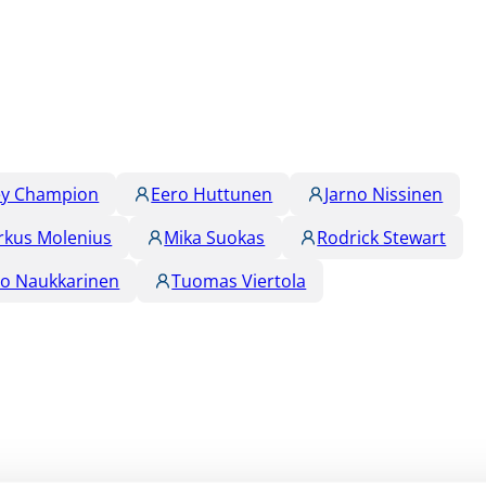
ey Champion
Eero Huttunen
Jarno Nissinen
rkus Molenius
Mika Suokas
Rodrick Stewart
o Naukkarinen
Tuomas Viertola