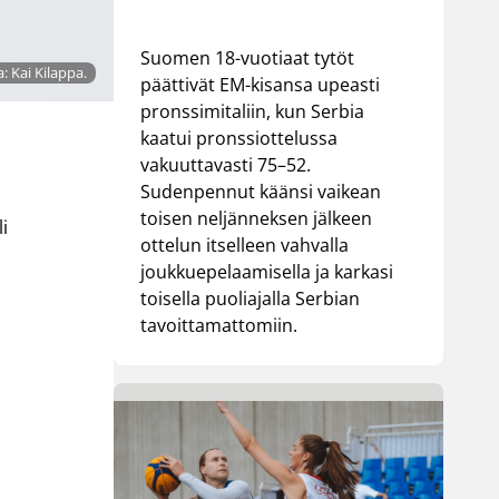
Suomen 18-vuotiaat tytöt
: Kai Kilappa.
päättivät EM-kisansa upeasti
pronssimitaliin, kun Serbia
kaatui pronssiottelussa
vakuuttavasti 75–52.
Sudenpennut käänsi vaikean
toisen neljänneksen jälkeen
li
ottelun itselleen vahvalla
joukkuepelaamisella ja karkasi
toisella puoliajalla Serbian
tavoittamattomiin.