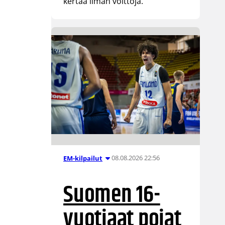
kertaa ilman voittoja.
08.08.2026 22:56
EM-kilpailut
Suomen 16-
vuotiaat pojat