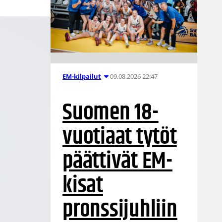
09.08.2026 22:47
EM-kilpailut
Suomen 18-
vuotiaat tytöt
päättivät EM-
kisat
pronssijuhliin