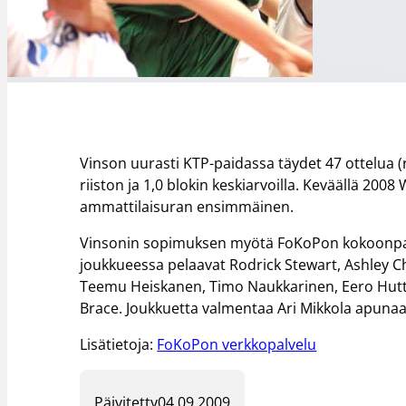
Vinson uurasti KTP-paidassa täydet 47 ottelua (r
riiston ja 1,0 blokin keskiarvoilla. Keväällä 2008
ammattilaisuran ensimmäinen.
Vinsonin sopimuksen myötä FoKoPon kokoonpano
joukkueessa pelaavat Rodrick Stewart, Ashley 
Teemu Heiskanen, Timo Naukkarinen, Eero Huttu
Brace. Joukkuetta valmentaa Ari Mikkola apunaa
Lisätietoja:
FoKoPon verkkopalvelu
Päivitetty
04.09.2009