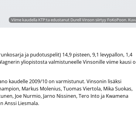
Viime kaudella KTP:ta edustanut Durell Vinson siirtyy FoKoPoon. Kuva
unkosarja ja pudotuspelit) 14,9 pisteen, 9,1 levypallon, 1,4
 Wagnerin yliopistosta valmistuneelle Vinsonille viime kausi o
 kaudelle 2009/10 on varmistunut. Vinsonin lisäksi
Champion, Markus Molenius, Tuomas Viertola, Mika Suokas,
nen, Joe Nurmio, Jarno Nissinen, Tero Into ja Kwamena
n Anssi Liesmala.