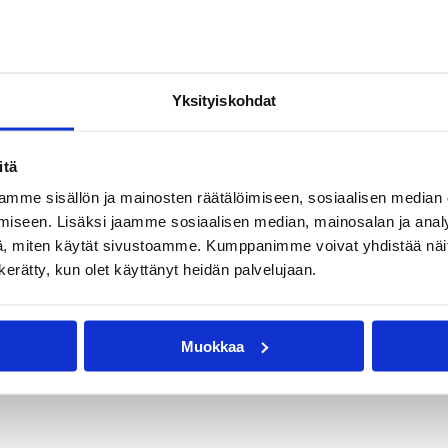
Yksityiskohdat
itä
mme sisällön ja mainosten räätälöimiseen, sosiaalisen median
iseen. Lisäksi jaamme sosiaalisen median, mainosalan ja analy
, miten käytät sivustoamme. Kumppanimme voivat yhdistää näitä t
n kerätty, kun olet käyttänyt heidän palvelujaan.
Muokkaa