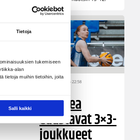
Tietoja
 ominaisuuksien tukemiseen
tiikka-alan
ietoja muihin tietoihin, joita
08.08.2026 22:58
3×3
Suomea
Salli kaikki
edustavat 3×3-
joukkueet