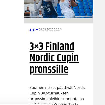
09.08.2026 20:24
3×3
3×3 Finland
Nordic Cupin
pronssille
Suomen naiset päättivät Nordic
Cupin 3×3-turnauksen
pronssimitaleihin sunnuntaina
päihittämällä Ruotsin 15–12.