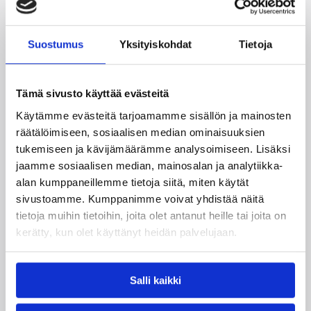
Koripallon kansainvälinen turnaus Delfin Basket
pelataan Tampereella tänä viikonloppuna.
Järjestyksessään 39. turnaus kerää yhteen 200
Suostumus
Yksityiskohdat
Tietoja
joukkuetta ja tuhansia koripallon ystäviä niin
Suomesta kuin ulkomailta.
Tämä sivusto käyttää evästeitä
Käytämme evästeitä tarjoamamme sisällön ja mainosten
räätälöimiseen, sosiaalisen median ominaisuuksien
tukemiseen ja kävijämäärämme analysoimiseen. Lisäksi
jaamme sosiaalisen median, mainosalan ja analytiikka-
alan kumppaneillemme tietoja siitä, miten käytät
sivustoamme. Kumppanimme voivat yhdistää näitä
tietoja muihin tietoihin, joita olet antanut heille tai joita on
kerätty, kun olet käyttänyt heidän palvelujaan.
01.08.2026 16:31
Alueet
Salli kaikki