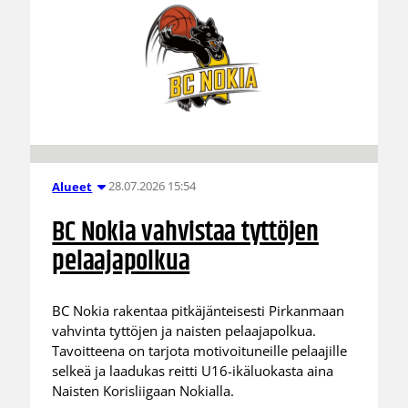
28.07.2026 15:54
Alueet
BC Nokia vahvistaa tyttöjen
pelaajapolkua
BC Nokia rakentaa pitkäjänteisesti Pirkanmaan
vahvinta tyttöjen ja naisten pelaajapolkua.
Tavoitteena on tarjota motivoituneille pelaajille
selkeä ja laadukas reitti U16-ikäluokasta aina
Naisten Korisliigaan Nokialla.