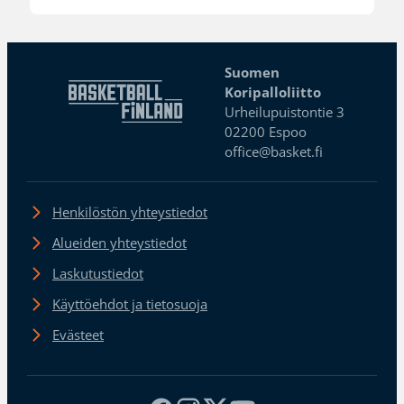
Suomen
Koripalloliitto
Urheilupuistontie 3
02200 Espoo
office@basket.fi
Henkilöstön yhteystiedot
Alueiden yhteystiedot
Laskutustiedot
Käyttöehdot ja tietosuoja
Evästeet