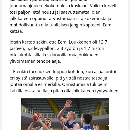
junnumaajoukkuekokemuksia koskaan. Vaikka kirveli
tosi paljon, että nousu jäi saavuttamatta, olen
jälkikäteen oppinut arvostamaan sitä kokemusta ja
mahdollisuutta olla tuollaisen jengin kapteeni, Eemi
kiittää.
Jotain kertoo sekin, että Eemi Luukkonen oli 12,7
pisteen, 5,3 levypallon, 2,3 syötön ja 1,7 riiston
ottelukohtaisilla keskiarvoilla maajoukkueen
ylivoimainen tehopelaaja.
– Etenkin turnauksen loppua kohden, kun äijää joutui
eri syistä sairastuvalle, piti yrittää nostaa tasoa ja
johtaa omalla esimerkillä. Onnistumisia tuli pelin
kaikilla osa-alueilla ja pitää olla jälkikäteen tyytyväinen.