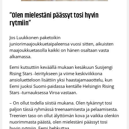
”Olen mielestäni päässyt tosi hyvin
rytmiin”
Jos Luukkonen paketoikin
juniorimaajoukkuetaipaleensa vuosi sitten, aikuisten
maajoukkuetasolla kaikki on hänen osaltaan vasta
alkamassa.
Eemi kutsuttiin keväällä mukaan kesäkuun Susijengi
Rising Stars -leiritykseen ja viime keskiviikkona
ansioluetteloon lisättiin yksi haastajamaaottelu, kun
Eemi juoksi Suomi-paidassa kentälle Helsingin Rising
Stars -turnauksessa Viroa vastaan.
– On ollut todella siistiä mukana. Olen tykännyt tosi
paljon tässä ryhmässä treenaamisesta ja pelaamisesta.
Treenien taso on ollut älyttömän kova ja vaikka olenkin
nuorimmasta päästä, olen mielestäni päässyt tosi
hyvin rytmiin, Eemi hehkuttaa.