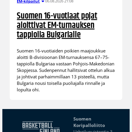
06.08.2026 21:08
EM-kilpailut
Suomen 16-vuotiaat pojat
aloittivat EM-turnauksen
tappiolla Bulgarialle
Suomen 16-vuotiaiden poikien maajoukkue
aloitti B-divisioonan EM-turnauksensa 67–75-
tappiolla Bulgariaa vastaan Pohjois-Makedonian
Skopjessa. Sudenpennut hallitsivat ottelun alkua
ja johtivat parhaimmillaan 13 pisteellä, mutta
Bulgaria nousi toisella puoliajalla rinnalle ja
lopulta ohi.
Suomen
Koripalloliitto
Urheilupuistontie 3