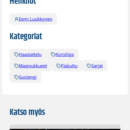
Henkilöt
Eemi Luukkonen
Kategoriat
Haastattelu
Korisliiga
Maajoukkueet
Pääjuttu
Sarjat
Susijengi
Katso myös