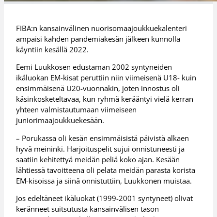
FIBA:n kansainvälinen nuorisomaajoukkuekalenteri
ampaisi kahden pandemiakesän jälkeen kunnolla
käyntiin kesällä 2022.
Eemi Luukkosen edustaman 2002 syntyneiden
ikäluokan EM-kisat peruttiin niin viimeisenä U18- kuin
ensimmäisenä U20-vuonnakin, joten innostus oli
käsinkosketeltavaa, kun ryhmä kerääntyi vielä kerran
yhteen valmistautumaan viimeiseen
juniorimaajoukkuekesään.
– Porukassa oli kesän ensimmäisistä päivistä alkaen
hyvä meininki. Harjoituspelit sujui onnistuneesti ja
saatiin kehitettyä meidän peliä koko ajan. Kesään
lähtiessä tavoitteena oli pelata meidän parasta korista
EM-kisoissa ja siinä onnistuttiin, Luukkonen muistaa.
Jos edeltäneet ikäluokat (1999-2001 syntyneet) olivat
keränneet suitsutusta kansainvälisen tason