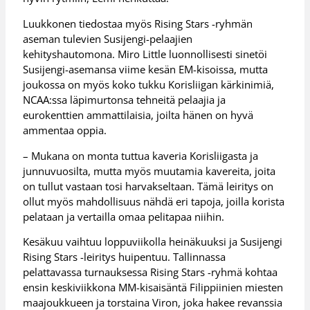
Luukkonen tiedostaa myös Rising Stars -ryhmän
aseman tulevien Susijengi-pelaajien
kehityshautomona. Miro Little luonnollisesti sinetöi
Susijengi-asemansa viime kesän EM-kisoissa, mutta
joukossa on myös koko tukku Korisliigan kärkinimiä,
NCAA:ssa läpimurtonsa tehneitä pelaajia ja
eurokenttien ammattilaisia, joilta hänen on hyvä
ammentaa oppia.
– Mukana on monta tuttua kaveria Korisliigasta ja
junnuvuosilta, mutta myös muutamia kavereita, joita
on tullut vastaan tosi harvakseltaan. Tämä leiritys on
ollut myös mahdollisuus nähdä eri tapoja, joilla korista
pelataan ja vertailla omaa pelitapaa niihin.
Kesäkuu vaihtuu loppuviikolla heinäkuuksi ja Susijengi
Rising Stars -leiritys huipentuu. Tallinnassa
pelattavassa turnauksessa Rising Stars -ryhmä kohtaa
ensin keskiviikkona MM-kisaisäntä Filippiinien miesten
maajoukkueen ja torstaina Viron, joka hakee revanssia