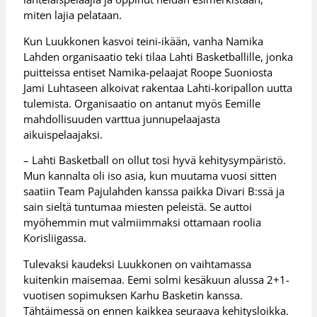
miten lajia pelataan.
Kun Luukkonen kasvoi teini-ikään, vanha Namika
Lahden organisaatio teki tilaa Lahti Basketballille, jonka
puitteissa entiset Namika-pelaajat Roope Suoniosta
Jami Luhtaseen alkoivat rakentaa Lahti-koripallon uutta
tulemista. Organisaatio on antanut myös Eemille
mahdollisuuden varttua junnupelaajasta
aikuispelaajaksi.
– Lahti Basketball on ollut tosi hyvä kehitysympäristö.
Mun kannalta oli iso asia, kun muutama vuosi sitten
saatiin Team Pajulahden kanssa paikka Divari B:ssä ja
sain sieltä tuntumaa miesten peleistä. Se auttoi
myöhemmin mut valmiimmaksi ottamaan roolia
Korisliigassa.
Tulevaksi kaudeksi Luukkonen on vaihtamassa
kuitenkin maisemaa. Eemi solmi kesäkuun alussa 2+1-
vuotisen sopimuksen Karhu Basketin kanssa.
Tähtäimessä on ennen kaikkea seuraava kehitysloikka.