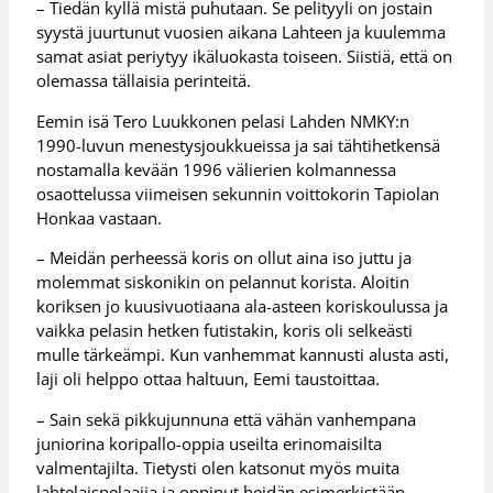
– Tiedän kyllä mistä puhutaan. Se pelityyli on jostain
syystä juurtunut vuosien aikana Lahteen ja kuulemma
samat asiat periytyy ikäluokasta toiseen. Siistiä, että on
olemassa tällaisia perinteitä.
Eemin isä Tero Luukkonen pelasi Lahden NMKY:n
1990-luvun menestysjoukkueissa ja sai tähtihetkensä
nostamalla kevään 1996 välierien kolmannessa
osaottelussa viimeisen sekunnin voittokorin Tapiolan
Honkaa vastaan.
– Meidän perheessä koris on ollut aina iso juttu ja
molemmat siskonikin on pelannut korista. Aloitin
koriksen jo kuusivuotiaana ala-asteen koriskoulussa ja
vaikka pelasin hetken futistakin, koris oli selkeästi
mulle tärkeämpi. Kun vanhemmat kannusti alusta asti,
laji oli helppo ottaa haltuun, Eemi taustoittaa.
– Sain sekä pikkujunnuna että vähän vanhempana
juniorina koripallo-oppia useilta erinomaisilta
valmentajilta. Tietysti olen katsonut myös muita
lahtelaispelaajia ja oppinut heidän esimerkistään,