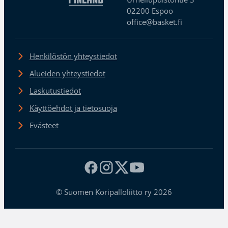
02200 Espoo
office@basket.fi
Henkilöstön yhteystiedot
Alueiden yhteystiedot
Laskutustiedot
Käyttöehdot ja tietosuoja
Evästeet
© Suomen Koripalloliitto ry 2026