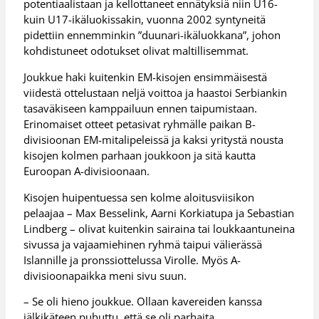
potentiaalistaan ja kellottaneet ennätyksiä niin U16-
kuin U17-ikäluokissakin, vuonna 2002 syntyneitä
pidettiin ennemminkin ”duunari-ikäluokkana”, johon
kohdistuneet odotukset olivat maltillisemmat.
Joukkue haki kuitenkin EM-kisojen ensimmäisestä
viidestä ottelustaan neljä voittoa ja haastoi Serbiankin
tasaväkiseen kamppailuun ennen taipumistaan.
Erinomaiset otteet petasivat ryhmälle paikan B-
divisioonan EM-mitalipeleissä ja kaksi yritystä nousta
kisojen kolmen parhaan joukkoon ja sitä kautta
Euroopan A-divisioonaan.
Kisojen huipentuessa sen kolme aloitusviisikon
pelaajaa – Max Besselink, Aarni Korkiatupa ja Sebastian
Lindberg – olivat kuitenkin sairaina tai loukkaantuneina
sivussa ja vajaamiehinen ryhmä taipui välierässä
Islannille ja pronssiottelussa Virolle. Myös A-
divisioonapaikka meni sivu suun.
– Se oli hieno joukkue. Ollaan kavereiden kanssa
jälkikäteen puhuttu, että se oli parhaita