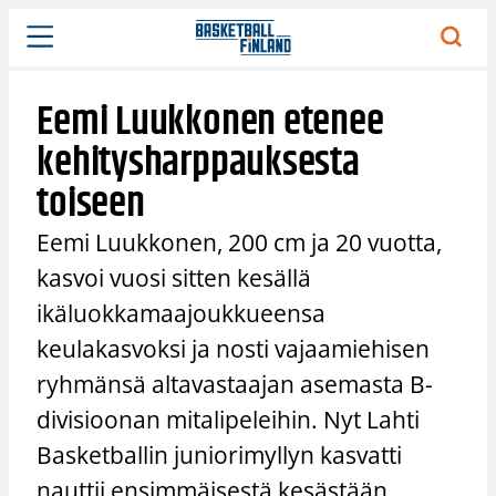
Siirry
sisältöön
Eemi Luukkonen etenee
kehitysharppauksesta
toiseen
Eemi Luukkonen, 200 cm ja 20 vuotta,
kasvoi vuosi sitten kesällä
ikäluokkamaajoukkueensa
keulakasvoksi ja nosti vajaamiehisen
ryhmänsä altavastaajan asemasta B-
divisioonan mitalipeleihin. Nyt Lahti
Basketballin juniorimyllyn kasvatti
nauttii ensimmäisestä kesästään