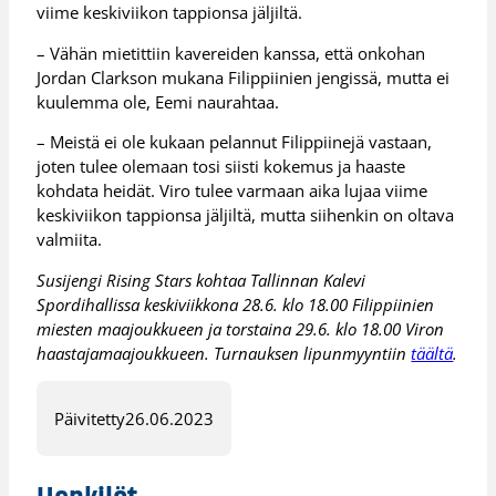
viime keskiviikon tappionsa jäljiltä.
– Vähän mietittiin kavereiden kanssa, että onkohan
Jordan Clarkson mukana Filippiinien jengissä, mutta ei
kuulemma ole, Eemi naurahtaa.
– Meistä ei ole kukaan pelannut Filippiinejä vastaan,
joten tulee olemaan tosi siisti kokemus ja haaste
kohdata heidät. Viro tulee varmaan aika lujaa viime
keskiviikon tappionsa jäljiltä, mutta siihenkin on oltava
valmiita.
Susijengi Rising Stars kohtaa Tallinnan Kalevi
Spordihallissa keskiviikkona 28.6. klo 18.00 Filippiinien
miesten maajoukkueen ja torstaina 29.6. klo 18.00 Viron
haastajamaajoukkueen. Turnauksen lipunmyyntiin
täältä
.
Päivitetty
26.06.2023