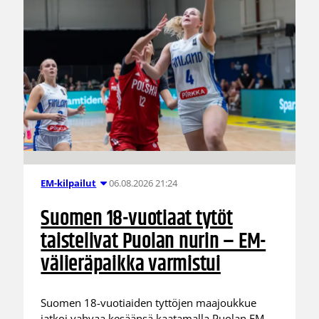
06.08.2026 21:24
EM-kilpailut
Suomen 18-vuotiaat tytöt
taistelivat Puolan nurin – EM-
välieräpaikka varmistui
Suomen 18-vuotiaiden tyttöjen maajoukkue
jatkoi vahvaa kesäänsä kaatamalla Puolan EM-