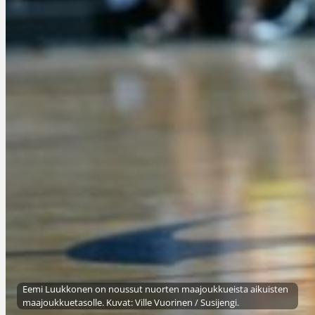
Eemi Luukkonen on noussut nuorten maajoukkueista aikuisten
maajoukkuetasolle. Kuvat: Ville Vuorinen / Susijengi.