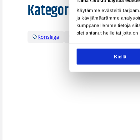
Tämä sivusto käyttää eväste
Kategoriat
Käytämme evästeitä tarjoama
ja kävijämäärämme analysoim
kumppaneillemme tietoja siitä
olet antanut heille tai joita o
Korisliiga
Sarjat
Kiellä