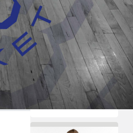
edestä
Helsinki Seagullsin kokoonpano
vahvistuu kahdella tuoreella
kasvolla. Joukkue on tehnyt
tulevan kauden mittaiset
sopimukset viime kaudella
Saksan ProA-sarjan Karlsruhe
Lionsia edustaneen 26-vuotiaan
yhdysvaltalaislaituri Tyrese
Williamsin sekä viime kaudella
Kouvoja edustaneen 32-
vuotiaan Timi Puittisen kanssa.