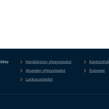
iitto
Henkilöstön yhteystiedot
Käyttöehdo
Alueiden yhteystiedot
Evästeet
Laskutustiedot