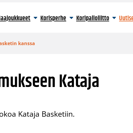
aajoukkueet
Korisperhe
Koripalloliitto
Uutis
Basketin kanssa
pimukseen Kataja
okoa Kataja Basketiin.