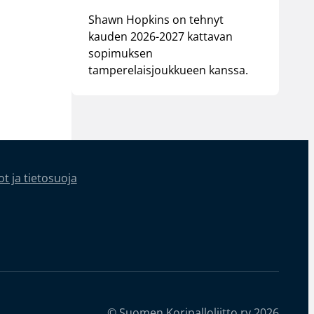
Shawn Hopkins on tehnyt
kauden 2026-2027 kattavan
sopimuksen
tamperelaisjoukkueen kanssa.
t ja tietosuoja
© Suomen Koripalloliitto ry 2026