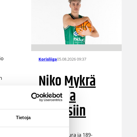
io
05.08.2026 09:37
Korisliiga
Niko Mykrä
en
Loimaa
Bisonsiin
Tietoja
Loimaalaisseura ja 189-