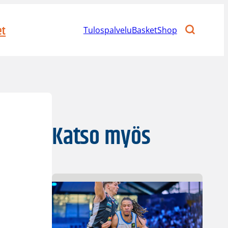
et
Tulospalvelu
BasketShop
Katso myös