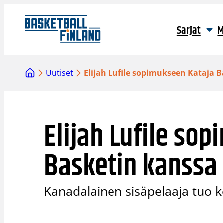
Siirry
sisältöön
Sarjat
M
Uutiset
Elijah Lufile sopimukseen Kataja 
Elijah Lufile so
Basketin kanssa
Kanadalainen sisäpelaaja tuo k