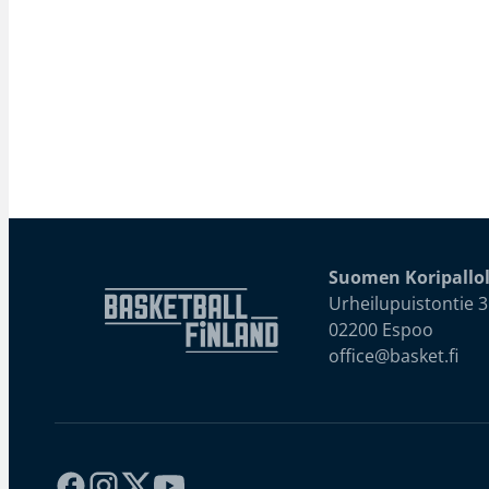
Suomen Koripallol
Urheilupuistontie 3
02200 Espoo
office@basket.fi