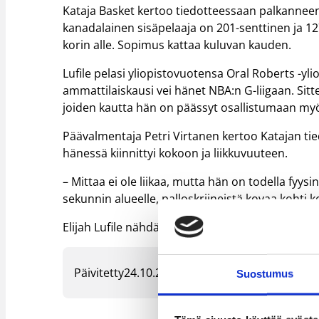
Kataja Basket kertoo tiedotteessaan palkanneens
kanadalainen sisäpelaaja on 201-senttinen ja 1
korin alle. Sopimus kattaa kuluvan kauden.
Lufile pelasi yliopistovuotensa Oral Roberts -y
ammattilaiskausi vei hänet NBA:n G-liigaan. Sit
joiden kautta hän on päässyt osallistumaan myö
Päävalmentaja Petri Virtanen kertoo Katajan tiedo
hänessä kiinnittyi kokoon ja liikkuvuuteen.
– Mittaa ei ole liikaa, mutta hän on todella fyys
sekunnin alueelle, palloskriineistä kovaa kohti
Elijah Lufile nähdään suunnitelmien mukaan ot
Päivitetty
24.10.2023
Suostumus