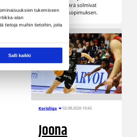
senttinen Mykrä solmivat
 ominaisuuksien tukemiseen
yksivuotisen sopimuksen.
tiikka-alan
ietoja muihin tietoihin, joita
Salli kaikki
02.08.2026 10:42
Korisliiga
Joona