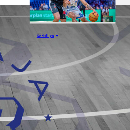
05.08.2026 11:34
Korisliiga
Seagulls
hankki taitoa
ja kokemusta
kokoonpanoo
nsa kahden
pelaajan