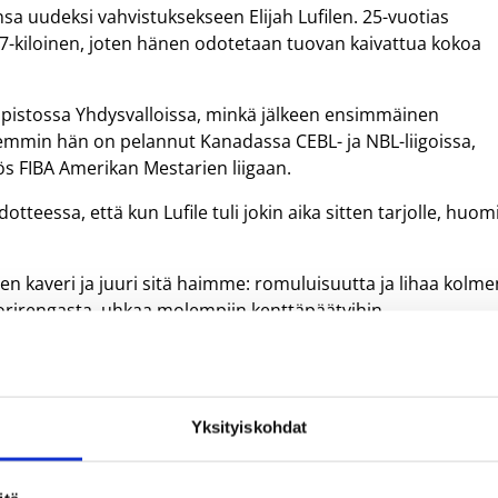
a uudeksi vahvistuksekseen Elijah Lufilen. 25-vuotias
27-kiloinen, joten hänen odotetaan tuovan kaivattua kokoa
liopistossa Yhdysvalloissa, minkä jälkeen ensimmäinen
temmin hän on pelannut Kanadassa CEBL- ja NBL-liigoissa,
s FIBA Amerikan Mestarien liigaan.
tteessa, että kun Lufile tuli jokin aika sitten tarjolle, huom
inen kaveri ja juuri sitä haimme: romuluisuutta ja lihaa kolm
 korirengasta, uhkaa molempiin kenttäpäätyihin.
telukokoonpanossa lauantaina 28. lokakuuta.
Yksityiskohdat