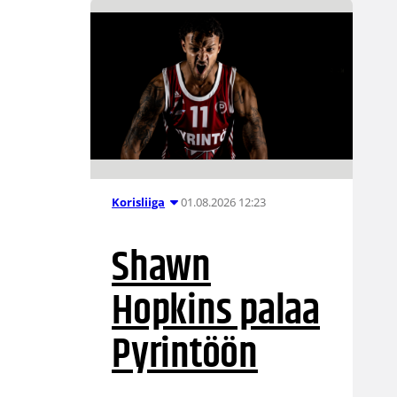
01.08.2026 12:23
Korisliiga
Shawn
Hopkins palaa
Pyrintöön