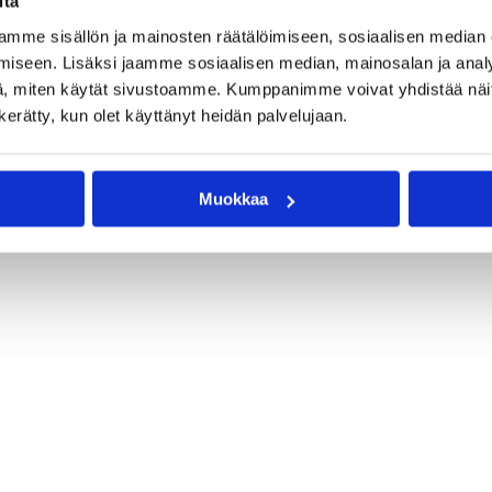
itä
mme sisällön ja mainosten räätälöimiseen, sosiaalisen median
iseen. Lisäksi jaamme sosiaalisen median, mainosalan ja analy
, miten käytät sivustoamme. Kumppanimme voivat yhdistää näitä t
n kerätty, kun olet käyttänyt heidän palvelujaan.
Muokkaa