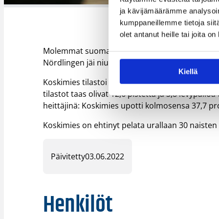
ja kävijämäärämme analysoim
kumppaneillemme tietoja siitä
olet antanut heille tai joita o
Molemmat suomalaiset tekivät vakuuttavaa jälke
Nördlingen jäi niukasti pudotuspelien ulkopuole
Kiellä
Koskimies tilastoi päättyneellä kaudella keskimä
tilastot taas olivat 12,6 pistettä ja 3,8 levypa
heittäjinä: Koskimies upotti kolmosensa 37,7 pr
Koskimies on ehtinyt pelata urallaan 30 naiste
Päivitetty
03.06.2022
Henkilöt