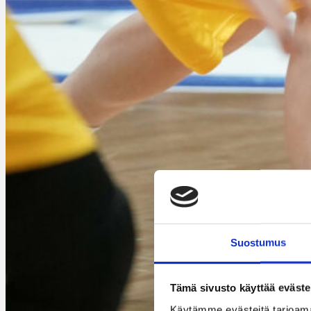
Suostumus
Tämä sivusto käyttää eväste
Elina Koskimies (kuvassa) ja 
Käytämme evästeitä tarjoama