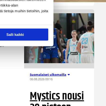
tiikka-alan
ietoja muihin tietoihin, joita
et.
.
Salli kaikki
n
een
Suomalaiset ulkomailla
06.08.2026 09:16
Mystics nousi