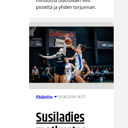
minuuttia tilastoiden viisi
pistettä ja yhden torjunnan.
05.08.2026 14:27
Pääjuttu
Susiladies