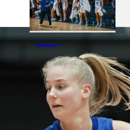
06.08.2026 21:44
Maaottelu
Susiladiesin
puolustus
rautaa
Tukholmassa
–