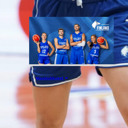
06.08.2026 10:14
Maajoukkueet
Edulliset liput
Susijengin ja
Susiladiesin