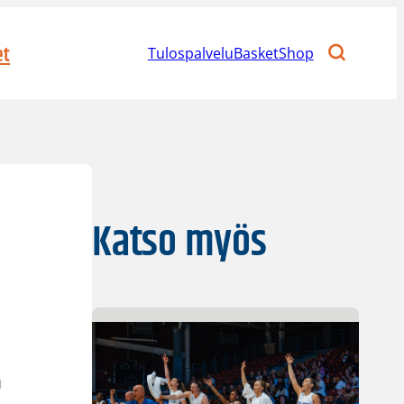
et
Tulospalvelu
BasketShop
Katso myös
n