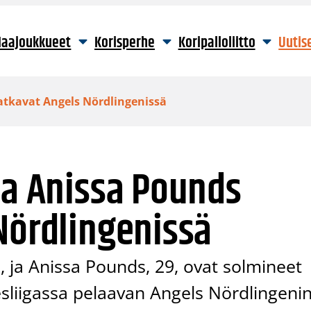
aajoukkueet
Korisperhe
Koripalloliitto
Uutis
jatkavat Angels Nördlingenissä
ja Anissa Pounds
Nördlingenissä
5, ja Anissa Pounds, 29, ovat solmineet
liigassa pelaavan Angels Nördlingeni