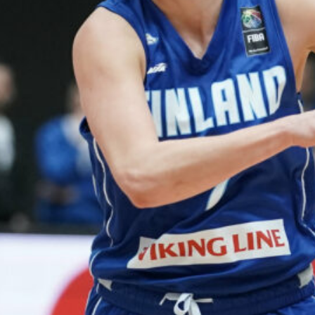
harvinaislaatu
inen voitto
Liettuasta
Susiladies nappasi
harvinaislaatuisen voiton
Liettuasta Tukholmassa
pelatussa maaottelussa.
Susiladies voitti vakuuttavasti
Liettuan 81-70 (48-36) Elina
Aarnisalon 22 pisteen
johdattamana. Suomi pelaa
Tukholmassa vielä toisen
ottelun, kun huomenna vastaan
tulee Ruotsi.