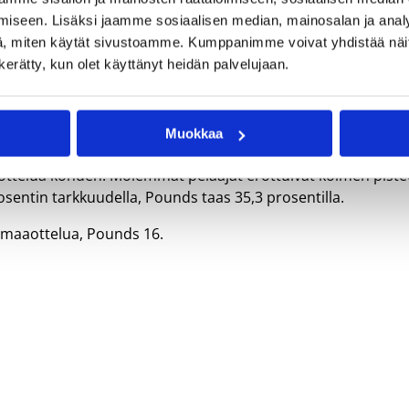
iseen. Lisäksi jaamme sosiaalisen median, mainosalan ja analy
, miten käytät sivustoamme. Kumppanimme voivat yhdistää näitä t
n kerätty, kun olet käyttänyt heidän palvelujaan.
ä Nördlingenissä edelliskaudella, mikä poiki jatkosopimuks
lle, kun Bundesliigan runkosarja keskeytettiin maaliskuussa
Muokkaa
ärin 10,5 pistettä ja 5,0 levypalloa ottelua kohden. Poundsi
lloa ottelua kohden. Molemmat pelaajat erottuivat kolmen pist
osentin tarkkuudella, Pounds taas 35,3 prosentilla.
n maaottelua, Pounds 16.