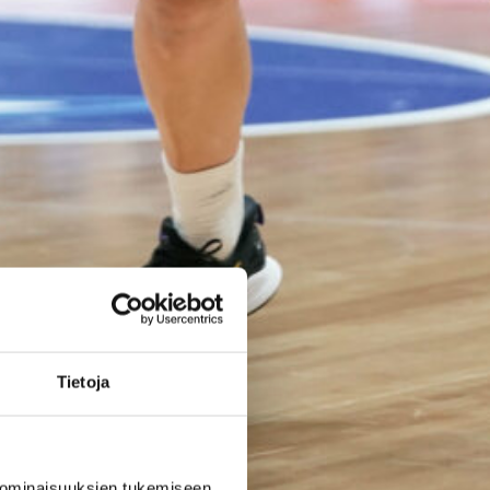
elokuun
kotimaaottelu
ihin nyt
myynnissä
Susiladiesin elokuun kotiturnaus
ja Susijengin Islanti-
kotimaaottelu lähestyvät.
Susijengin MM-
Tietoja
jatkokarsintaotteluun Ruotsia
vastaan on puolestaan enää
jäljellä kourallinen vierekkäisiä
paikkoja.
lle Vuorinen.
 ominaisuuksien tukemiseen