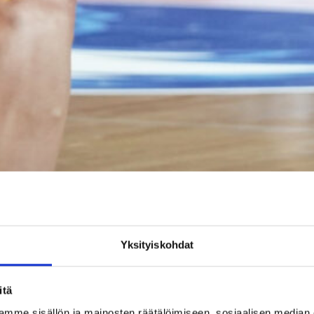
Yksityiskohdat
itä
Anissa Pounds ovat solmineet jatkosopimukset Saksan Bundesliigaan. Kuva: Vi
mme sisällön ja mainosten räätälöimiseen, sosiaalisen median