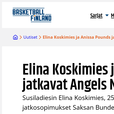
Siirry
sisältöön
Sarjat
M
Uutiset
Elina Koskimies ja Anissa Pounds 
Elina Koskimies 
jatkavat Angels 
Susiladiesin Elina Koskimies, 2
jatkosopimukset Saksan Bundes