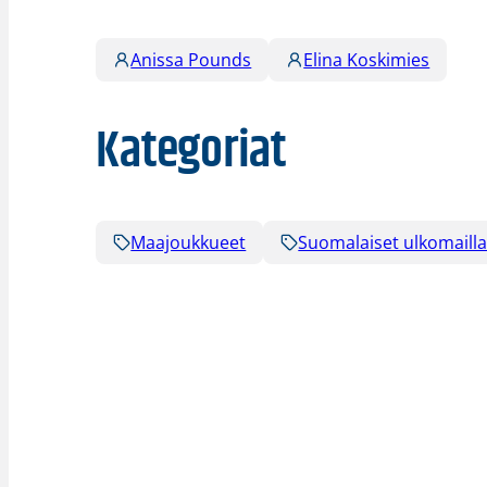
Anissa Pounds
Elina Koskimies
Kategoriat
Maajoukkueet
Suomalaiset ulkomaill