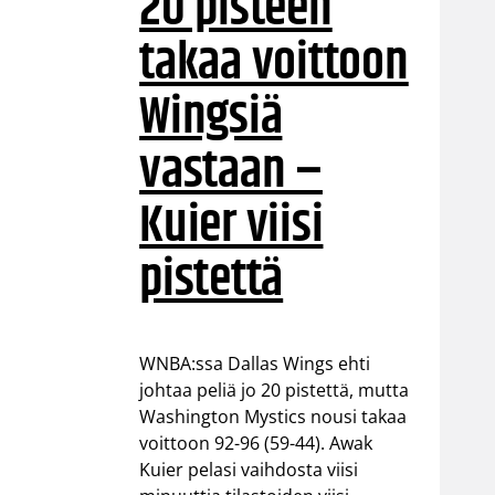
20 pisteen
takaa voittoon
Wingsiä
vastaan –
Kuier viisi
pistettä
WNBA:ssa Dallas Wings ehti
johtaa peliä jo 20 pistettä, mutta
Washington Mystics nousi takaa
voittoon 92-96 (59-44). Awak
Kuier pelasi vaihdosta viisi