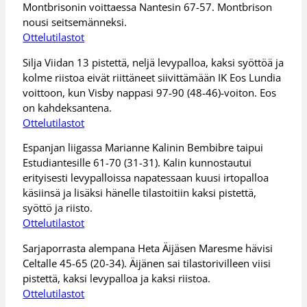
Montbrisonin voittaessa Nantesin 67-57. Montbrison
nousi seitsemänneksi.
Ottelutilastot
Silja Viidan 13 pistettä, neljä levypalloa, kaksi syöttöä ja
kolme riistoa eivät riittäneet siivittämään IK Eos Lundia
voittoon, kun Visby nappasi 97-90 (48-46)-voiton. Eos
on kahdeksantena.
Ottelutilastot
Espanjan liigassa Marianne Kalinin Bembibre taipui
Estudiantesille 61-70 (31-31). Kalin kunnostautui
erityisesti levypalloissa napatessaan kuusi irtopalloa
käsiinsä ja lisäksi hänelle tilastoitiin kaksi pistettä,
syöttö ja riisto.
Ottelutilastot
Sarjaporrasta alempana Heta Äijäsen Maresme hävisi
Celtalle 45-65 (20-34). Äijänen sai tilastorivilleen viisi
pistettä, kaksi levypalloa ja kaksi riistoa.
Ottelutilastot