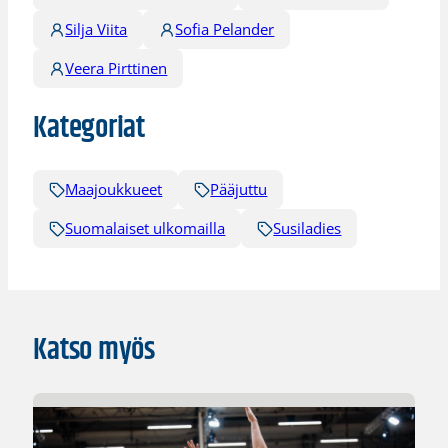
Silja Viita
Sofia Pelander
Veera Pirttinen
Kategoriat
Maajoukkueet
Pääjuttu
Suomalaiset ulkomailla
Susiladies
Katso myös