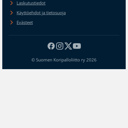
Laskutustiedot
Käyttöehdot ja tietosuoja
Evästeet
© Suomen Koripalloliitto ry 2026