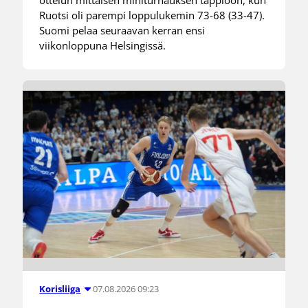
ottelun mittaisen miniturnauksen tappioon, kun
Ruotsi oli parempi loppulukemin 73-68 (33-47).
Suomi pelaa seuraavan kerran ensi
viikonloppuna Helsingissä.
07.08.2026 09:23
Korisliiga