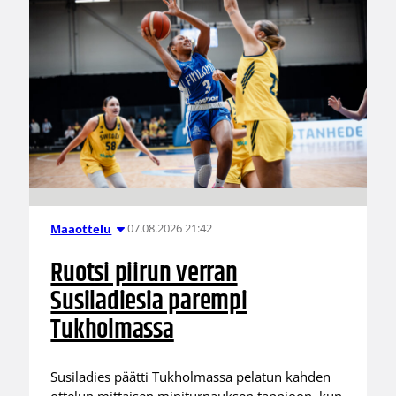
07.08.2026 21:42
Maaottelu
Ruotsi piirun verran
Susiladiesia parempi
Tukholmassa
Susiladies päätti Tukholmassa pelatun kahden