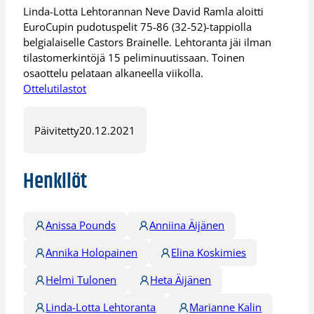
Linda-Lotta Lehtorannan Neve David Ramla aloitti
EuroCupin pudotuspelit 75-86 (32-52)-tappiolla
belgialaiselle Castors Brainelle. Lehtoranta jäi ilman
tilastomerkintöjä 15 peliminuutissaan. Toinen
osaottelu pelataan alkaneella viikolla.
Ottelutilastot
Päivitetty
20.12.2021
Henkilöt
Anissa Pounds
Anniina Äijänen
Annika Holopainen
Elina Koskimies
Helmi Tulonen
Heta Äijänen
Linda-Lotta Lehtoranta
Marianne Kalin