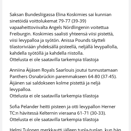
Saksan Bundesliigassa Elina Koskimies sai kunnian
sinetöidä voittolukemat 79-77 (39-39)
vapaaheittoviivalta Angels Nördlingenin voitettua
Freiburgin. Koskimies saalisti yhteensä viisi pistettä,
viisi levypalloa ja syötön. Anissa Pounds täytteli
tilastoriviään yhdeksällä pisteellä, neljällä levypallolla,
kahdella syötöllä ja kahdella riistolla.
Ottelusta ei ole saatavilla tarkempia tilastoja
Anniina Äijäsen Royals Saarlouis joutui tunnustamaan
Panthers Osnabrückin paremmakseen 64-80 (37-45).
Äijänen sai saldokseen kolme pistettä ja neljä
levypalloa.
Ottelusta ei ole saatavilla tarkempia tilastoja
Sofia Pelander heitti pisteen ja otti levypallon Herner
TC:n hävitessä Kelternin vieraana 61-71 (30-33).
Ottelusta ei ole saatavilla tarkempia tilastoja
Helmi Tulonen merkkautti jälleen tupla-tuplan, kun hän