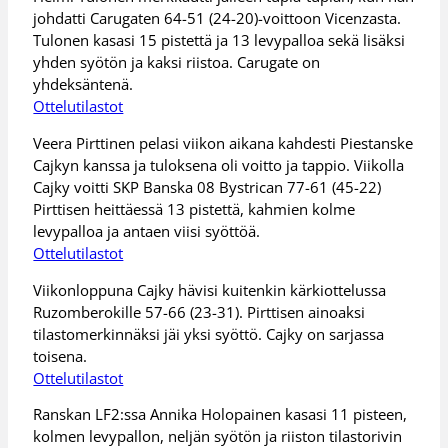
johdatti Carugaten 64-51 (24-20)-voittoon Vicenzasta.
Tulonen kasasi 15 pistettä ja 13 levypalloa sekä lisäksi
yhden syötön ja kaksi riistoa. Carugate on
yhdeksäntenä.
Ottelutilastot
Veera Pirttinen pelasi viikon aikana kahdesti Piestanske
Cajkyn kanssa ja tuloksena oli voitto ja tappio. Viikolla
Cajky voitti SKP Banska 08 Bystrican 77-61 (45-22)
Pirttisen heittäessä 13 pistettä, kahmien kolme
levypalloa ja antaen viisi syöttöä.
Ottelutilastot
Viikonloppuna Cajky hävisi kuitenkin kärkiottelussa
Ruzomberokille 57-66 (23-31). Pirttisen ainoaksi
tilastomerkinnäksi jäi yksi syöttö. Cajky on sarjassa
toisena.
Ottelutilastot
Ranskan LF2:ssa Annika Holopainen kasasi 11 pisteen,
kolmen levypallon, neljän syötön ja riiston tilastorivin