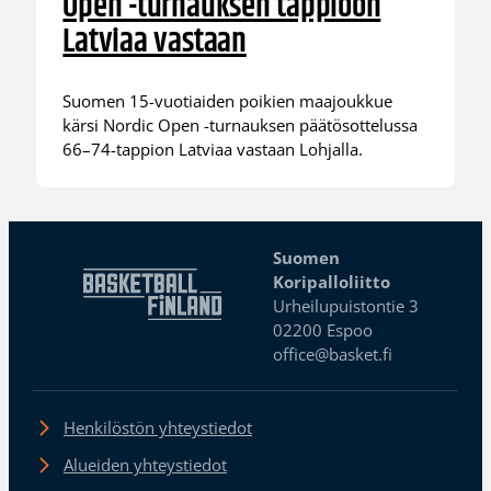
Open -turnauksen tappioon
Latviaa vastaan
Suomen 15-vuotiaiden poikien maajoukkue
kärsi Nordic Open -turnauksen päätösottelussa
66–74-tappion Latviaa vastaan Lohjalla.
Suomen
Koripalloliitto
Urheilupuistontie 3
02200 Espoo
office@basket.fi
Henkilöstön yhteystiedot
Alueiden yhteystiedot