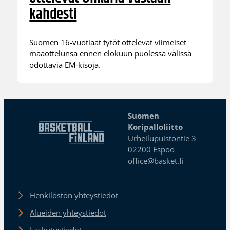
kahdesti
Suomen 16-vuotiaat tytöt ottelevat viimeiset
maaottelunsa ennen elokuun puolessa välissä
odottavia EM-kisoja.
Suomen
Koripalloliitto
Urheilupuistontie 3
02200 Espoo
office@basket.fi
Henkilöstön yhteystiedot
Alueiden yhteystiedot
Laskutustiedot