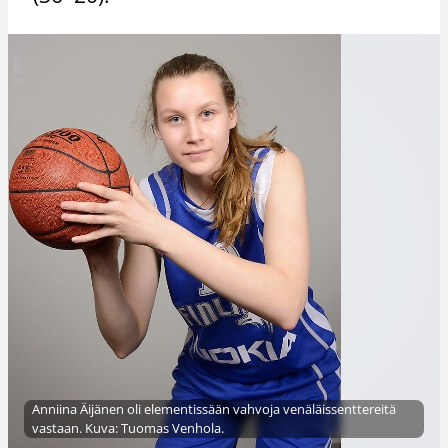
Anniina Äijänen oli elementissään vahvoja venäläissenttereitä
vastaan. Kuva: Tuomas Venhola.