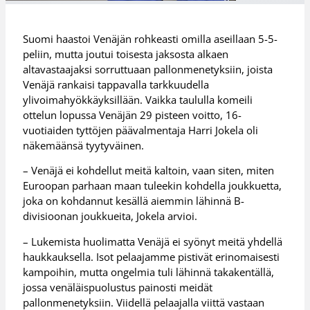
Suomi haastoi Venäjän rohkeasti omilla aseillaan 5-5-
peliin, mutta joutui toisesta jaksosta alkaen
altavastaajaksi sorruttuaan pallonmenetyksiin, joista
Venäjä rankaisi tappavalla tarkkuudella
ylivoimahyökkäyksillään. Vaikka taululla komeili
ottelun lopussa Venäjän 29 pisteen voitto, 16-
vuotiaiden tyttöjen päävalmentaja Harri Jokela oli
näkemäänsä tyytyväinen.
– Venäjä ei kohdellut meitä kaltoin, vaan siten, miten
Euroopan parhaan maan tuleekin kohdella joukkuetta,
joka on kohdannut kesällä aiemmin lähinnä B-
divisioonan joukkueita, Jokela arvioi.
– Lukemista huolimatta Venäjä ei syönyt meitä yhdellä
haukkauksella. Isot pelaajamme pistivät erinomaisesti
kampoihin, mutta ongelmia tuli lähinnä takakentällä,
jossa venäläispuolustus painosti meidät
pallonmenetyksiin. Viidellä pelaajalla viittä vastaan