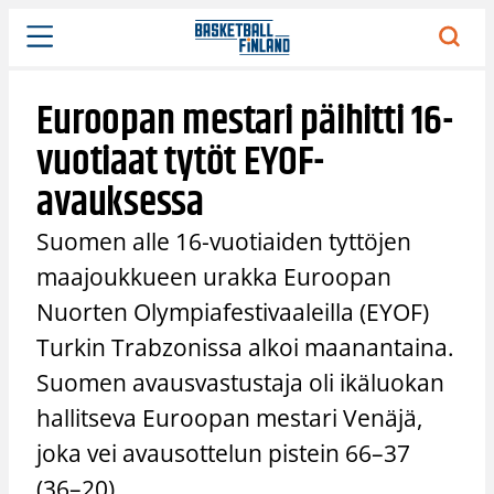
Siirry
sisältöön
Euroopan mestari päihitti 16-
vuotiaat tytöt EYOF-
avauksessa
Suomen alle 16-vuotiaiden tyttöjen
maajoukkueen urakka Euroopan
Nuorten Olympiafestivaaleilla (EYOF)
Turkin Trabzonissa alkoi maanantaina.
Suomen avausvastustaja oli ikäluokan
hallitseva Euroopan mestari Venäjä,
joka vei avausottelun pistein 66–37
(36–20).