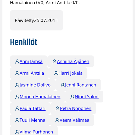
Hämäläinen 0/0, Armi Anttila 0/0.
Päivitetty
25.07.2011
Henkilöt
Anni Jämsä
Anniina Äijänen
Armi Anttila
Harri Jokela
Jasmine Dolivo
Jenni Rantanen
Moona Hämäläinen
Ninni Salmi
Paula Tattari
Petra Noponen
Tuuli Menna
Veera Välimaa
Vilma Purhonen