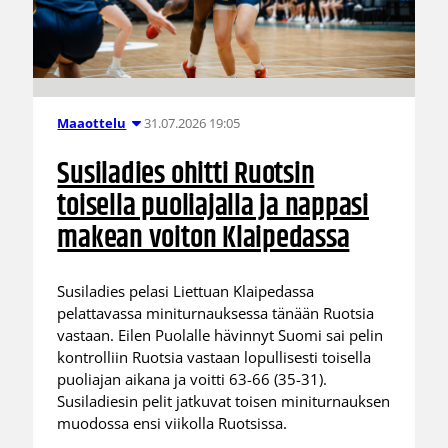
31.07.2026 19:05
Maaottelu
Susiladies ohitti Ruotsin
toisella puoliajalla ja nappasi
makean voiton Klaipedassa
Susiladies pelasi Liettuan Klaipedassa
pelattavassa miniturnauksessa tänään Ruotsia
vastaan. Eilen Puolalle hävinnyt Suomi sai pelin
kontrolliin Ruotsia vastaan lopullisesti toisella
puoliajan aikana ja voitti 63-66 (35-31).
Susiladiesin pelit jatkuvat toisen miniturnauksen
muodossa ensi viikolla Ruotsissa.