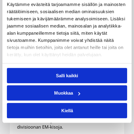
Käytämme evästeitä tarjoamamme sisällön ja mainosten
räätälöimiseen, sosiaalisen median ominaisuuksien
tukemiseen ja kävijämäärämme analysoimiseen. Lisäksi
jaamme sosiaalisen median, mainosalan ja analytiikka-
alan kumppaneillemme tietoja siitä, miten käytät
sivustoamme. Kumppanimme voivat yhdistää näitä
01.08.2026 18:35
Pääjuttu
tietoja muihin tietoihin, joita olet antanut heille tai joita on
Suomen 16-vuotiaat tytöt
kerätty, kun olet käyttänyt heidän palvelujaan.
hävisivät maaottelussa
Unkarille
Salli kaikki
Muokkaa
Suomen 16-vuotiaat tytöt päättivät EM-kisoihin
valmistavan maaottelu-urakkansa 83–93-
tappioon Unkaria vastaan. Unkari-ottelut olivat
Kiellä
Sudenpentujen viimeiset maaottelut ennen
17.8. Luxemburgissa alkavia 16-vuotiaiden B-
divisioonan EM-kisoja.