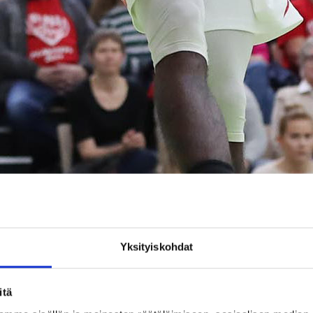
Yksityiskohdat
itä