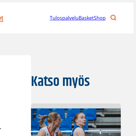
et
Tulospalvelu
BasketShop
Katso myös
-