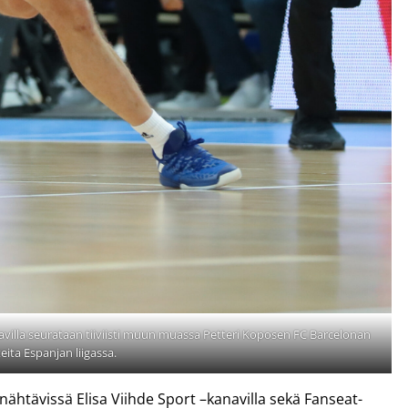
anavilla seurataan tiiviisti muun muassa Petteri Koposen FC Barcelonan
eita Espanjan liigassa.
a nähtävissä Elisa Viihde Sport –kanavilla sekä Fanseat-