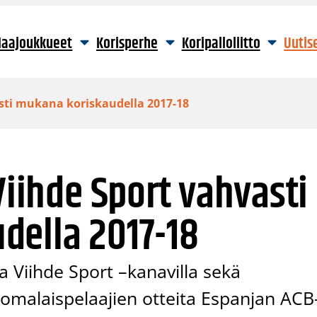
aajoukkueet
Korisperhe
Koripalloliitto
Uutis
asti mukana koriskaudella 2017-18
Viihde Sport vahvasti
della 2017-18
sa Viihde Sport –kanavilla sekä
 suomalaispelaajien otteita Espanjan ACB