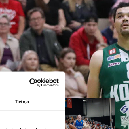
esityksellä
Suomen 16-vuotiaat pojat
nappasivat toisen peräkkäisen
voittonsa B-divisioonan EM-
kisoissa, kun Ruotsi kaatui
lukemin 98–79. Suomi johti
ottelua alusta loppuun ja
rakensi ratkaisevan eron vahvan
ensimmäisen puoliajan aikana.
Tietoja