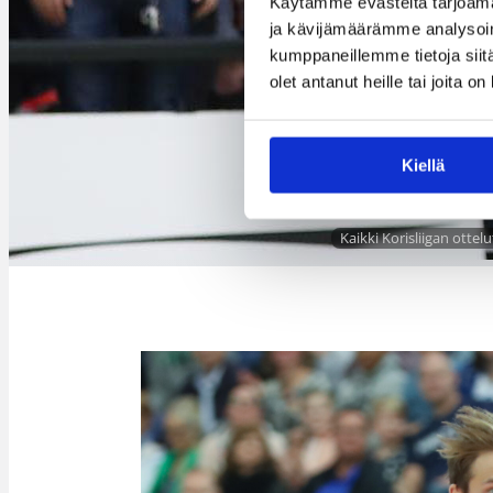
Käytämme evästeitä tarjoama
ja kävijämäärämme analysoim
kumppaneillemme tietoja siitä
olet antanut heille tai joita o
Kiellä
Kaikki Korisliigan ottel