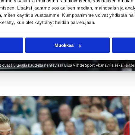
mme sisällön ja mainosten räätälöimiseen, sosiaalisen median
iseen. Lisäksi jaamme sosiaalisen median, mainosalan ja analy
, miten käytät sivustoamme. Kumppanimme voivat yhdistää näitä t
n kerätty, kun olet käyttänyt heidän palvelujaan.
Muokkaa
ut ovat kuluvalla kaudella nähtävissä Elisa Viihde Sport –kanavilla sekä Fanse