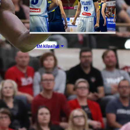
08.08.2026 22:56
EM-kilpailut
Suomen 16-
vuotiaat pojat
kaatoivat
Ruotsin
vahvalla