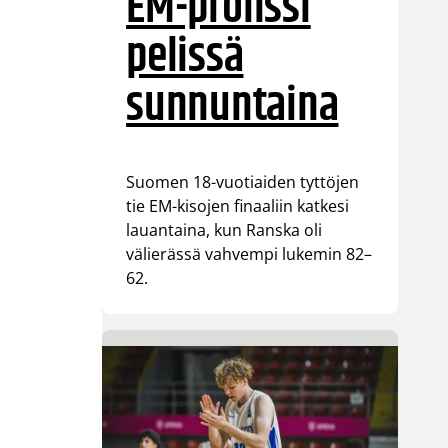
EM-pronssi
pelissä
sunnuntaina
Suomen 18-vuotiaiden tyttöjen
tie EM-kisojen finaaliin katkesi
lauantaina, kun Ranska oli
välierässä vahvempi lukemin 82–
62.