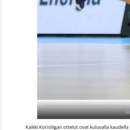
Kotimaisten sarjojen lisäksi Elisa Viihde Sport -k
ott
Kaikki Korisliigan ottelut ovat kuluvalla kaudell