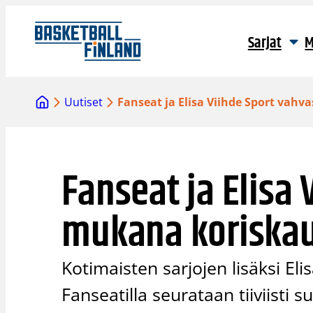
Siirry
sisältöön
Sarjat
M
Uutiset
Fanseat ja Elisa Viihde Sport vahv
Fanseat ja Elisa 
mukana koriskau
Kotimaisten sarjojen lisäksi Eli
Fanseatilla seurataan tiiviisti