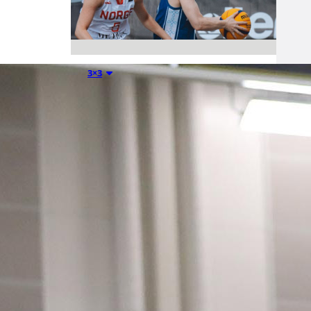
08.08.2026 22:58
3×3
Suomea
edustavat 3×3-
joukkueet
aloittivat
Nordic Cup -
urakkansa