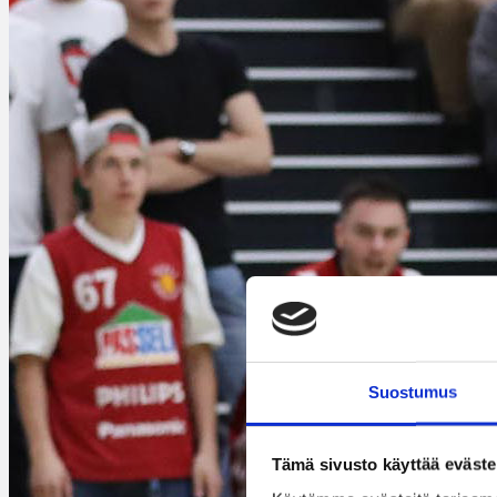
Suostumus
Tämä sivusto käyttää eväste