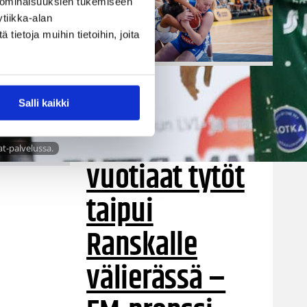
 ominaisuuksien tukemiseen
tiikka-alan
ietoja muihin tietoihin, joita
08.08.2026 22:50
EM-kilpailut
Salli kaikki
Suomen 18-
at-palvelussa.
vuotiaat tytöt
taipui
Ranskalle
välierässä –