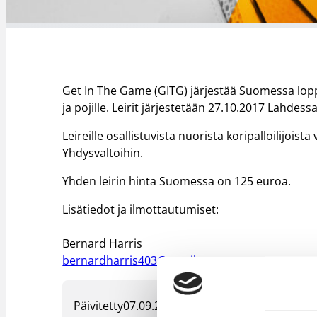
Get In The Game (GITG) järjestää Suomessa loppu
ja pojille. Leirit järjestetään 27.10.2017 Lahdessa
Leireille osallistuvista nuorista koripalloilijoista
Yhdysvaltoihin.
Yhden leirin hinta Suomessa on 125 euroa.
Lisätiedot ja ilmottautumiset:
Bernard Harris
bernardharris403@gmail.com
Päivitetty
07.09.2018