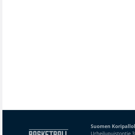
Suomen Koripallol
Urheilupuistontie 3