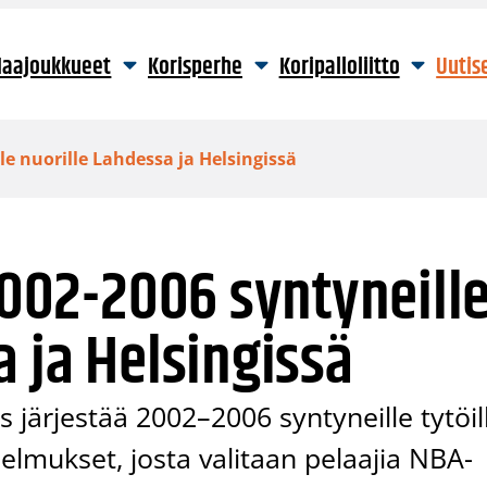
aajoukkueet
Korisperhe
Koripalloliitto
Uutis
lle nuorille Lahdessa ja Helsingissä
 2002-2006 syntyneill
a ja Helsingissä
 järjestää 2002–2006 syntyneille tytöil
selmukset, josta valitaan pelaajia NBA-