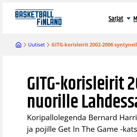
Siirry
sisältöön
Sarjat
M
Uutiset
GITG-korisleirit 2002-2006 syntynei
GITG-korisleirit
nuorille Lahdess
Koripallolegenda Bernard Harris
ja pojille Get In The Game -kat