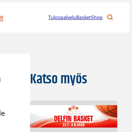
et
Tulospalvelu
BasketShop
e
Katso myös
le