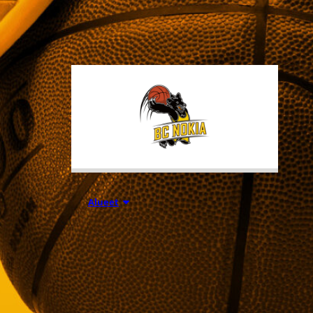
tuhansia koripallon ystäviä niin
Suomesta kuin ulkomailta.
01.08.2026 16:31
Alueet
Mikko
Salminen BC