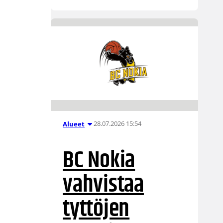
28.07.2026 15:54
Alueet
BC Nokia
vahvistaa
tyttöjen