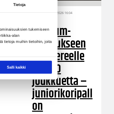
Tietoja
28.07.2026 16:04
Alueet
Stadium-
 ominaisuuksien tukemiseen
tiikka-alan
turnaukseen
ietoja muihin tietoihin, joita
Tampereelle
yli 200
Salli kaikki
joukkuetta –
juniorikoripall
on