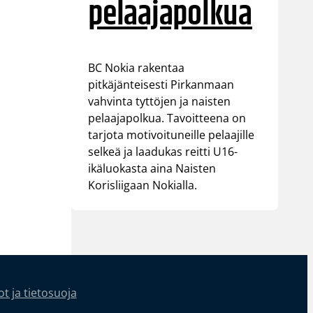
pelaajapolkua
BC Nokia rakentaa
pitkäjänteisesti Pirkanmaan
vahvinta tyttöjen ja naisten
pelaajapolkua. Tavoitteena on
tarjota motivoituneille pelaajille
selkeä ja laadukas reitti U16-
ikäluokasta aina Naisten
Korisliigaan Nokialla.
t ja tietosuoja