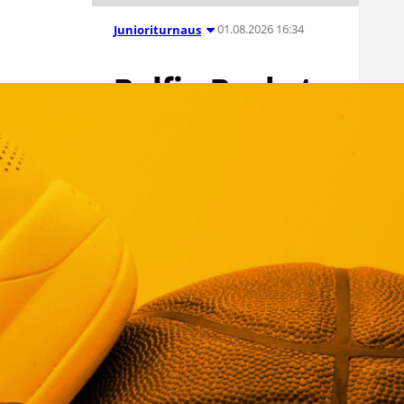
01.08.2026 16:34
Junioriturnaus
Delfin Basket
Tournament
31.7.-2.8.
Tampereella
Koripallon kansainvälinen
turnaus Delfin Basket pelataan
Tampereella tänä viikonloppuna.
Järjestyksessään 39. turnaus
kerää yhteen 200 joukkuetta ja