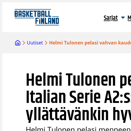
Siirry
sisältöön
Sarjat
M
Uutiset
Helmi Tulonen pelasi vahvan kauden
Helmi Tulonen p
Italian Serie A2
yllättävänkin hy
Helmi Tulonen pelasi menneen 