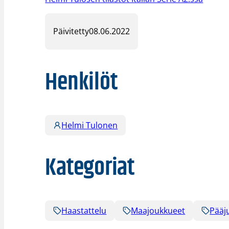
Päivitetty
08.06.2022
Henkilöt
Helmi Tulonen
Kategoriat
Haastattelu
Maajoukkueet
Pääj