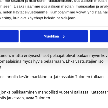
mme sisällön ja mainosten räätälöimiseen, sosiaalisen median
iseen. Lisäksi jaamme sosiaalisen median, mainosalan ja analy
 kohden en niinkään. Onneksi pääsin koko kevään treenaama
, miten käytät sivustoamme. Kumppanimme voivat yhdistää näitä t
ieltä tosi hyvää treeniä. Minä ja kyseinen seura halusimme
n kerätty, kun olet käyttänyt heidän palvelujaan.
a meidän presidentti esti seurasiirron loppuun asti, Tulone
annut Espanjassa ja Saksassa, joten Italia oli uusi kokemus.
Muokkaa
stus, joten ulkomaalaispelaajien taso oli kova. Tulosen muk
in pienet.
inen, mutta erityisesti isot pelaajat olivat paikoin hyvin kov
lkomaalaisina myös hyviä pelaamaan. Ehkä vastustajien iso
a.
kiinnolla kesän markkinoita. Jatkossakin Tulonen tullaan
i, jonka palkkaaminen mahdollisti vuoteni Italiassa. Katsotaa
siis jatketaan, avaa Tulonen.