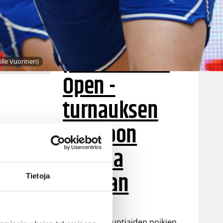
poikien
maajoukkue
päätti Nordic
ille Vuorinen)
Open -
turnauksen
tappioon
Latviaa
vastaan
Tietoja
Suomen 15-vuotiaiden poikien