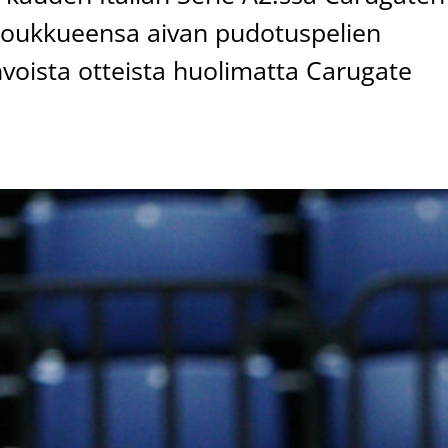
 joukkueensa aivan pudotuspelien
voista otteista huolimatta Carugate