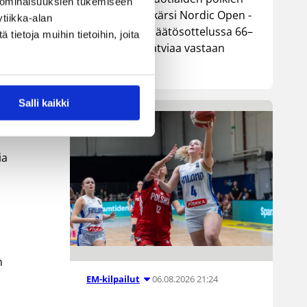
 ominaisuuksien tukemiseen
maajoukkue kärsi Nordic Open -
tiikka-alan
an
turnauksen päätösottelussa 66–
ietoja muihin tietoihin, joita
74-tappion Latviaa vastaan
n
Lohjalla.
Salli kaikki
aan
ia
n
06.08.2026 21:24
EM-kilpailut