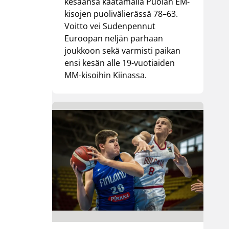
kesäänsä kaatamalla Puolan EM-
kisojen puolivälierässä 78–63.
Voitto vei Sudenpennut
Euroopan neljän parhaan
joukkoon sekä varmisti paikan
ensi kesän alle 19-vuotiaiden
MM-kisoihin Kiinassa.