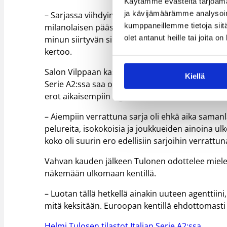
Käytämme evästeitä tarjoama
ja kävijämäärämme analysoim
– Sarjassa viihdyin aluksi hyvin, mutta loppua
kumppaneillemme tietoja siitä
milanolaisen pääsarjajoukkueen kanssa ja sain s
olet antanut heille tai joita o
minun siirtyvän sinne keväällä pelaamaan, mutt
kertoo.
Salon Vilppaan kasvatti on aiemmin urallaan pel
Kiellä
Serie A2:ssa saa olla vain yksi ulkomaalaisvahvi
erot aikaisempiin liigakokemuksiin olivat kuitenk
– Aiempiin verrattuna sarja oli ehkä aika samanla
pelureita, isokokoisia ja joukkueiden ainoina u
koko oli suurin ero edellisiin sarjoihin verrattun
Vahvan kauden jälkeen Tulonen odottelee mielen
näkemään ulkomaan kentillä.
– Luotan tällä hetkellä ainakin uuteen agenttiin
mitä keksitään. Euroopan kentillä ehdottomasti 
Helmi Tulosen tilastot Italian Serie A2:ssa