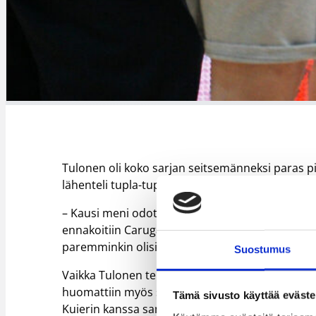
Tulonen oli koko sarjan seitsemänneksi paras pi
lähenteli tupla-tuplan keskiarvoa 9,96 levypalloll
– Kausi meni odotuksiin nähden hyvin. Meillä ol
ennakoitiin Carugatelle suoraa tippumista sarjast
paremminkin olisi voinut mennä, joten olen tilas
Suostumus
Vaikka Tulonen teki kovaa jälkeä Serie A2:ssa, nii
huomattiin myös sarjaporrasta ylempänä Serie A
Tämä sivusto käyttää eväste
Kuierin kanssa samaan sarjaan.