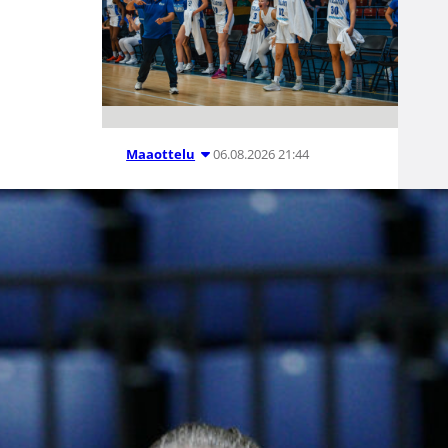
06.08.2026 21:44
Maaottelu
Susiladiesin
puolustus
rautaa
Tukholmassa
–