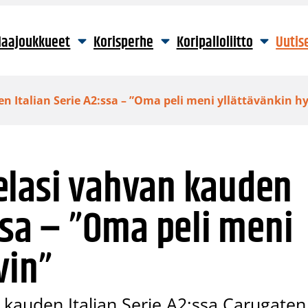
aajoukkueet
Korisperhe
Koripalloliitto
Uutis
 Italian Serie A2:ssa – ”Oma peli meni yllättävänkin h
elasi vahvan kauden
:ssa – ”Oma peli meni
vin”
kauden Italian Serie A2:ssa Carugaten