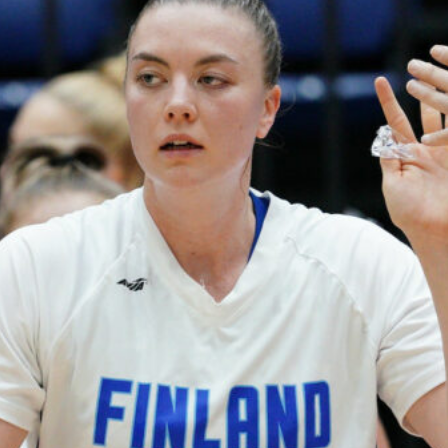
harvinaislaatu
inen voitto
Liettuasta
Susiladies nappasi
harvinaislaatuisen voiton
Liettuasta Tukholmassa
pelatussa maaottelussa.
Susiladies voitti vakuuttavasti
Liettuan 81-70 (48-36) Elina
Aarnisalon 22 pisteen
johdattamana. Suomi pelaa
Tukholmassa vielä toisen
ottelun, kun huomenna vastaan
tulee Ruotsi.