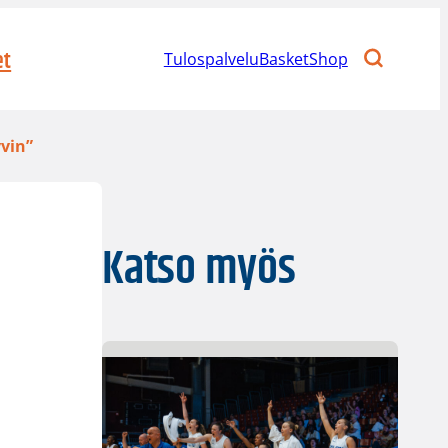
et
Tulospalvelu
BasketShop
yvin”
Katso myös