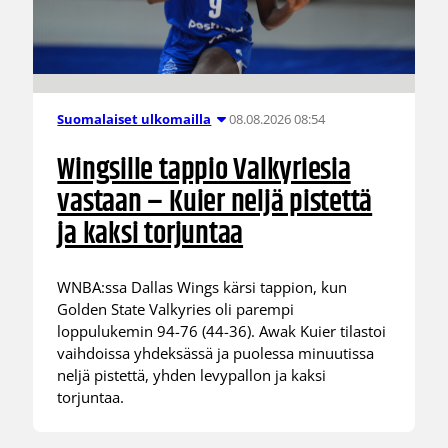
08.08.2026 08:54
Suomalaiset ulkomailla
Wingsille tappio Valkyriesia
vastaan – Kuier neljä pistettä
ja kaksi torjuntaa
WNBA:ssa Dallas Wings kärsi tappion, kun
Golden State Valkyries oli parempi
loppulukemin 94-76 (44-36). Awak Kuier tilastoi
vaihdoissa yhdeksässä ja puolessa minuutissa
neljä pistettä, yhden levypallon ja kaksi
torjuntaa.