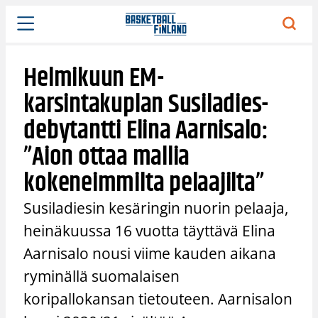
Siirry
sisältöön
Helmikuun EM-
karsintakuplan Susiladies-
debytantti Elina Aarnisalo:
”Aion ottaa mallia
kokeneimmilta pelaajilta”
Susiladiesin kesäringin nuorin pelaaja,
heinäkuussa 16 vuotta täyttävä Elina
Aarnisalo nousi viime kauden aikana
ryminällä suomalaisen
koripallokansan tietouteen. Aarnisalon