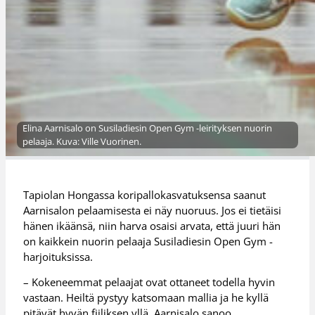
Elina Aarnisalo on Susiladiesin Open Gym -leirityksen nuorin
pelaaja. Kuva: Ville Vuorinen.
Tapiolan Hongassa koripallokasvatuksensa saanut
Aarnisalon pelaamisesta ei näy nuoruus. Jos ei tietäisi
hänen ikäänsä, niin harva osaisi arvata, että juuri hän
on kaikkein nuorin pelaaja Susiladiesin Open Gym -
harjoituksissa.
– Kokeneemmat pelaajat ovat ottaneet todella hyvin
vastaan. Heiltä pystyy katsomaan mallia ja he kyllä
pitävät hyvän fiiliksen yllä, Aarnisalo sanoo.