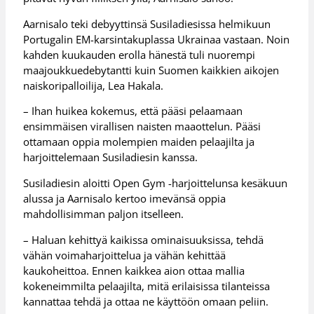
Aarnisalo teki debyyttinsä Susiladiesissa helmikuun
Portugalin EM-karsintakuplassa Ukrainaa vastaan. Noin
kahden kuukauden erolla hänestä tuli nuorempi
maajoukkuedebytantti kuin Suomen kaikkien aikojen
naiskoripalloilija, Lea Hakala.
– Ihan huikea kokemus, että pääsi pelaamaan
ensimmäisen virallisen naisten maaottelun. Pääsi
ottamaan oppia molempien maiden pelaajilta ja
harjoittelemaan Susiladiesin kanssa.
Susiladiesin aloitti Open Gym -harjoittelunsa kesäkuun
alussa ja Aarnisalo kertoo imevänsä oppia
mahdollisimman paljon itselleen.
– Haluan kehittyä kaikissa ominaisuuksissa, tehdä
vähän voimaharjoittelua ja vähän kehittää
kaukoheittoa. Ennen kaikkea aion ottaa mallia
kokeneimmilta pelaajilta, mitä erilaisissa tilanteissa
kannattaa tehdä ja ottaa ne käyttöön omaan peliin.