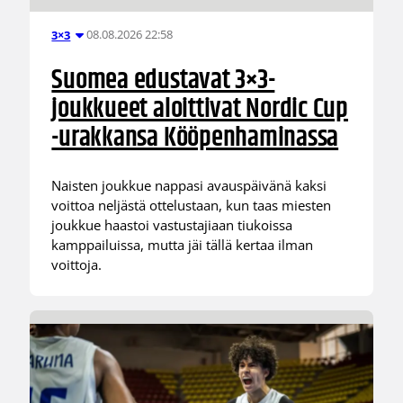
08.08.2026 22:58
3×3
Suomea edustavat 3×3-
joukkueet aloittivat Nordic Cup
-urakkansa Kööpenhaminassa
Naisten joukkue nappasi avauspäivänä kaksi
voittoa neljästä ottelustaan, kun taas miesten
joukkue haastoi vastustajiaan tiukoissa
kamppailuissa, mutta jäi tällä kertaa ilman
voittoja.