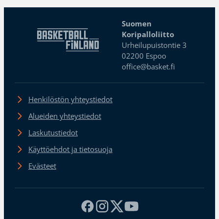
Suomen
Koripalloliitto
Urheilupuistontie 3
02200 Espoo
office@basket.fi
Henkilöstön yhteystiedot
Alueiden yhteystiedot
Laskutustiedot
Käyttöehdot ja tietosuoja
Evästeet