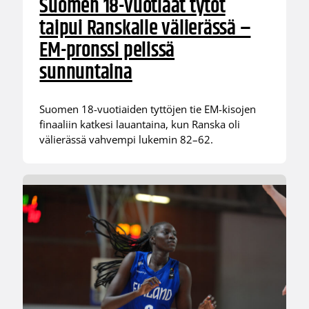
Suomen 18-vuotiaat tytöt
taipui Ranskalle välierässä –
EM-pronssi pelissä
sunnuntaina
Suomen 18-vuotiaiden tyttöjen tie EM-kisojen
finaaliin katkesi lauantaina, kun Ranska oli
välierässä vahvempi lukemin 82–62.