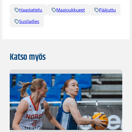
Haastattelu
Maajoukkueet
Pääjuttu
Susiladies
Katso myös