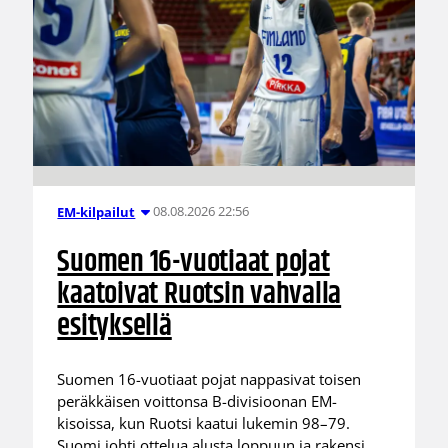
08.08.2026 22:56
EM-kilpailut
Suomen 16-vuotiaat pojat
kaatoivat Ruotsin vahvalla
esityksellä
Suomen 16-vuotiaat pojat nappasivat toisen
peräkkäisen voittonsa B-divisioonan EM-
kisoissa, kun Ruotsi kaatui lukemin 98–79.
Suomi johti ottelua alusta loppuun ja rakensi