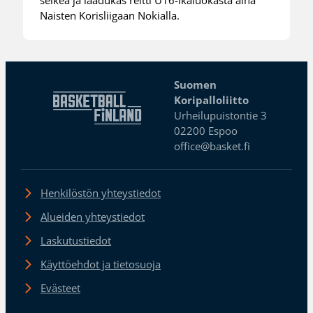
Naisten Korisliigaan Nokialla.
Suomen
Koripalloliitto
Urheilupuistontie 3
02200 Espoo
office@basket.fi
Henkilöstön yhteystiedot
Alueiden yhteystiedot
Laskutustiedot
Käyttöehdot ja tietosuoja
Evästeet