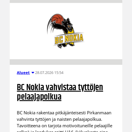
28.07.2026 15:54
Alueet
BC Nokia vahvistaa tyttöjen
pelaajapolkua
BC Nokia rakentaa pitkäjänteisesti Pirkanmaan
vahvinta tyttöjen ja naisten pelaajapolkua.
Tavoitteena on tarjota motivoituneille pelaajille
selkeä ja laadukas reitti U16-ikäluokasta aina