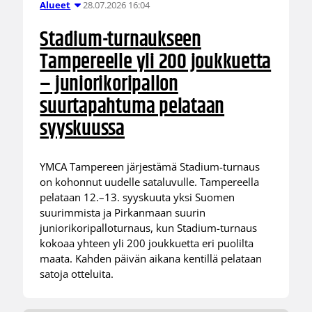
28.07.2026 16:04
Alueet
Stadium-turnaukseen
Tampereelle yli 200 joukkuetta
– juniorikoripallon
suurtapahtuma pelataan
syyskuussa
YMCA Tampereen järjestämä Stadium-turnaus
on kohonnut uudelle sataluvulle. Tampereella
pelataan 12.–13. syyskuuta yksi Suomen
suurimmista ja Pirkanmaan suurin
juniorikoripalloturnaus, kun Stadium-turnaus
kokoaa yhteen yli 200 joukkuetta eri puolilta
maata. Kahden päivän aikana kentillä pelataan
satoja otteluita.