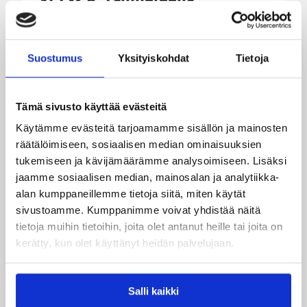
31.7.-2.8. Tampereella
Koripallon kansainvälinen turnaus Delfin Basket
pelataan Tampereella tänä viikonloppuna.
Suostumus
Yksityiskohdat
Tietoja
Järjestyksessään 39. turnaus kerää yhteen 200
joukkuetta ja tuhansia koripallon ystäviä niin
Suomesta kuin ulkomailta.
Tämä sivusto käyttää evästeitä
Käytämme evästeitä tarjoamamme sisällön ja mainosten
räätälöimiseen, sosiaalisen median ominaisuuksien
tukemiseen ja kävijämäärämme analysoimiseen. Lisäksi
jaamme sosiaalisen median, mainosalan ja analytiikka-
alan kumppaneillemme tietoja siitä, miten käytät
sivustoamme. Kumppanimme voivat yhdistää näitä
tietoja muihin tietoihin, joita olet antanut heille tai joita on
kerätty, kun olet käyttänyt heidän palvelujaan.
Salli kaikki
01.08.2026 16:31
Alueet