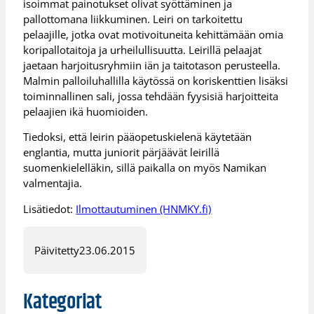
isoimmat painotukset olivat syöttäminen ja
pallottomana liikkuminen. Leiri on tarkoitettu
pelaajille, jotka ovat motivoituneita kehittämään omia
koripallotaitoja ja urheilullisuutta. Leirillä pelaajat
jaetaan harjoitusryhmiin iän ja taitotason perusteella.
Malmin palloiluhallilla käytössä on koriskenttien lisäksi
toiminnallinen sali, jossa tehdään fyysisiä harjoitteita
pelaajien ikä huomioiden.
Tiedoksi, että leirin pääopetuskielenä käytetään
englantia, mutta juniorit pärjäävät leirillä
suomenkielelläkin, sillä paikalla on myös Namikan
valmentajia.
Lisätiedot:
Ilmottautuminen (HNMKY.fi)
Päivitetty
23.06.2015
Kategoriat