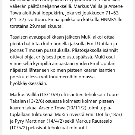
välierän päätösneljänneksellä. Markus Vallila ja Arsene
Towa aloittivat loppukirin, joka vei joukkueen 71–63
(41–37) -voittoon. Finaalipaikka on katkolla HNMKY:lle
torstaina 29.maaliskuuta.
Tasaisen avauspuolikkaan jälkeen MuKi alkoi ottaa
pientä hallintaa kolmannella jaksolla Emil Uotilan ja
Joonas Timosen pussituksilla. Päätösjaksolla isännät
ottivat ohjat erityisesti puolustuspäässä. MuKi osui
viimeisellä kympillä ainoastaan yhden Emil Uotilan
näpeistä lähteneen kolmen pisteen kaaren isäntien
porskutellessa voittonumeroihin omassa
hyökkäyksessään.
Markus Vallila (13/10/3) oli isäntien tehokkain Tuure
Takalan (13/2/6) osuessa kolmesti kolmen pisteen
kaaren takaa. Arsene Towa (10/11/2) toimi tupla-
tuplallaan tulitukena. MuKin riveistä Emil Uotila (18/3)
ja Pyry Marttinen (14/4/2) sekä Markus Rautasalo
(10/5/2) pelasivat tehokkaat minuutit.