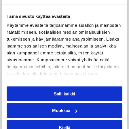
Dolenc on rakentanut pitkän ammattilaisuran
Tämä sivusto käyttää evästeitä
Suomen lisäksi Ranskassa, Itävallassa,
Käytämme evästeitä tarjoamamme sisällön ja mainosten
Liettuassa, Romaniassa, Bosniassa ja viimeksi
räätälöimiseen, sosiaalisen median ominaisuuksien
Islannissa.
tukemiseen ja kävijämäärämme analysoimiseen. Lisäksi
jaamme sosiaalisen median, mainosalan ja analytiikka-
alan kumppaneillemme tietoja siitä, miten käytät
sivustoamme. Kumppanimme voivat yhdistää näitä
tietoja muihin tietoihin, joita olet antanut heille tai joita on
kerätty, kun olet käyttänyt heidän palvelujaan.
Salli kaikki
Muokkaa
Kiellä