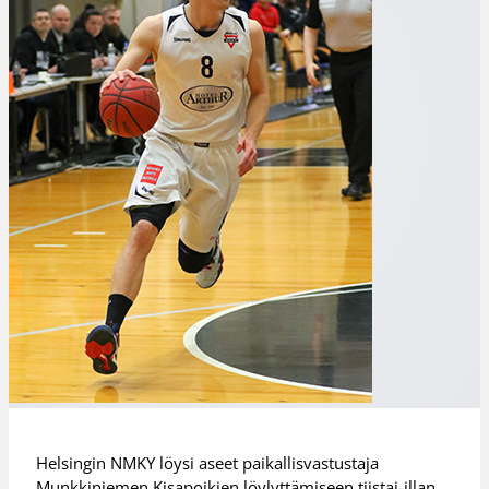
Helsingin NMKY löysi aseet paikallisvastustaja
Munkkiniemen Kisapoikien löylyttämiseen tiistai-illan