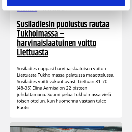
06.08.2026 21:44
Maaottelu
Susiladiesin puolustus rautaa
Tukholmassa –
harvinaislaatuinen voitto
Liettuasta
Susiladies nappasi harvinaislaatuisen voiton
Liettuasta Tukholmassa pelatussa maaottelussa.
Susiladies voitti vakuuttavasti Liettuan 81-70
(48-36) Elina Aarnisalon 22 pisteen
johdattamana. Suomi pelaa Tukholmassa vielä
toisen ottelun, kun huomenna vastaan tulee
Ruotsi.