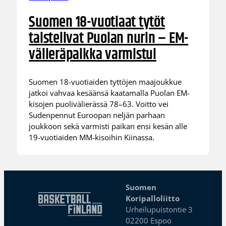
Suomen 18-vuotiaat tytöt
taistelivat Puolan nurin – EM-
välieräpaikka varmistui
Suomen 18-vuotiaiden tyttöjen maajoukkue
jatkoi vahvaa kesäänsä kaatamalla Puolan EM-
kisojen puolivälierässä 78–63. Voitto vei
Sudenpennut Euroopan neljän parhaan
joukkoon sekä varmisti paikan ensi kesän alle
19-vuotiaiden MM-kisoihin Kiinassa.
Suomen
Koripalloliitto
Urheilupuistontie 3
02200 Espoo