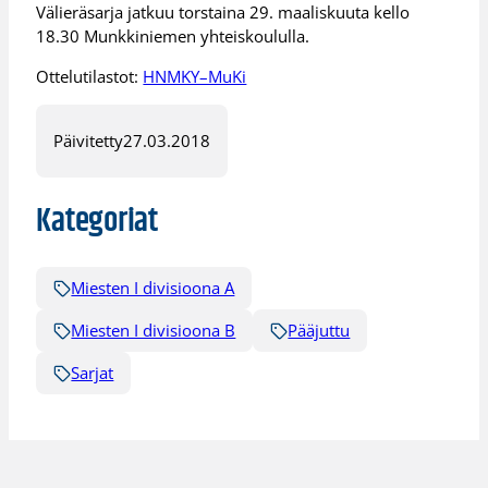
Välieräsarja jatkuu torstaina 29. maaliskuuta kello
18.30 Munkkiniemen yhteiskoululla.
Ottelutilastot:
HNMKY–MuKi
Päivitetty
27.03.2018
Kategoriat
Miesten I divisioona A
Miesten I divisioona B
Pääjuttu
Sarjat