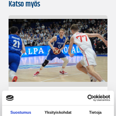
Katso myös
07.08.2026 09:23
Korisliiga
Daniel Dolenc KTP-Basketin
haaviin
Suostumus
Yksityiskohdat
Tietoja