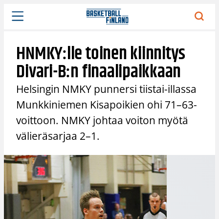
Siirry
sisältöön
HNMKY:lle toinen kiinnitys
Divari-B:n finaalipaikkaan
Helsingin NMKY punnersi tiistai-illassa
Munkkiniemen Kisapoikien ohi 71–63-
voittoon. NMKY johtaa voiton myötä
välieräsarjaa 2–1.