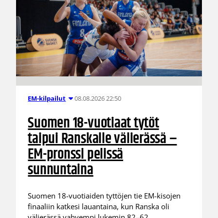
08.08.2026 22:50
EM-kilpailut
Suomen 18-vuotiaat tytöt
taipui Ranskalle välierässä –
EM-pronssi pelissä
sunnuntaina
Suomen 18-vuotiaiden tyttöjen tie EM-kisojen
finaaliin katkesi lauantaina, kun Ranska oli
välierässä vahvempi lukemin 82–62.