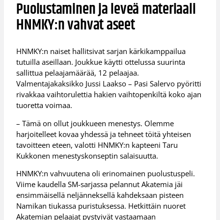
Puolustaminen ja leveä materiaali
HNMKY:n vahvat aseet
HNMKY:n naiset hallitsivat sarjan kärkikamppailua
tutuilla aseillaan. Joukkue käytti ottelussa suurinta
sallittua pelaajamäärää, 12 pelaajaa.
Valmentajakaksikko Jussi Laakso – Pasi Salervo pyöritti
rivakkaa vaihtorulettia hakien vaihtopenkiltä koko ajan
tuoretta voimaa.
– Tämä on ollut joukkueen menestys. Olemme
harjoitelleet kovaa yhdessä ja tehneet töitä yhteisen
tavoitteen eteen, valotti HNMKY:n kapteeni Taru
Kukkonen menestyskonseptin salaisuutta.
HNMKY:n vahvuutena oli erinomainen puolustuspeli.
Viime kaudella SM-sarjassa pelannut Akatemia jäi
ensimmäisellä neljänneksellä kahdeksaan pisteen
Namikan tiukassa puristuksessa. Hetkittäin nuoret
Akatemian pelaajat pystyivät vastaamaan