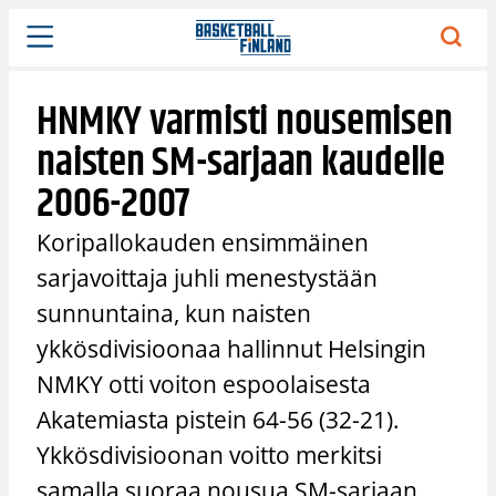
Siirry
sisältöön
HNMKY varmisti nousemisen
naisten SM-sarjaan kaudelle
2006-2007
Koripallokauden ensimmäinen
sarjavoittaja juhli menestystään
sunnuntaina, kun naisten
ykkösdivisioonaa hallinnut Helsingin
NMKY otti voiton espoolaisesta
Akatemiasta pistein 64-56 (32-21).
Ykkösdivisioonan voitto merkitsi
samalla suoraa nousua SM-sarjaan.