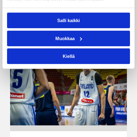
Naisten joukkue nappasi avauspäivänä kaksi
voittoa neljästä ottelustaan, kun taas miesten
joukkue haastoi vastustajiaan tiukoissa
kamppailuissa, mutta jäi tällä kertaa ilman
Salli kaikki
voittoja.
Muokkaa
Kiellä