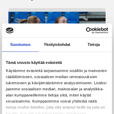
Suostumus
Yksityiskohdat
Tietoja
Tämä sivusto käyttää evästeitä
Käytämme evästeitä tarjoamamme sisällön ja mainosten
08.08.2026 22:58
3×3
räätälöimiseen, sosiaalisen median ominaisuuksien
Suomea edustavat 3×3-
tukemiseen ja kävijämäärämme analysoimiseen. Lisäksi
jaamme sosiaalisen median, mainosalan ja analytiikka-
joukkueet aloittivat Nordic Cup
alan kumppaneillemme tietoja siitä, miten käytät
-urakkansa Kööpenhaminassa
sivustoamme. Kumppanimme voivat yhdistää näitä
tietoja muihin tietoihin, joita olet antanut heille tai joita on
kerätty, kun olet käyttänyt heidän palvelujaan.