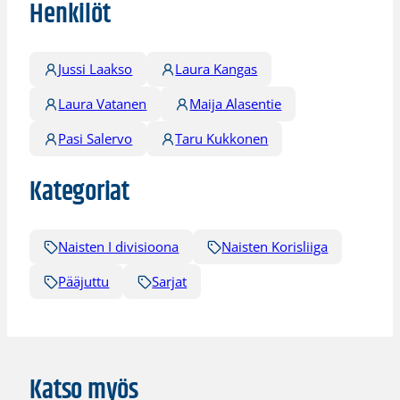
Henkilöt
Jussi Laakso
Laura Kangas
Laura Vatanen
Maija Alasentie
Pasi Salervo
Taru Kukkonen
Kategoriat
Naisten I divisioona
Naisten Korisliiga
Pääjuttu
Sarjat
Katso myös