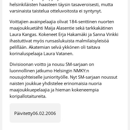
helsinkiläisten haasteen täysin tasaveroisesti, mutta
varsinaista taistelua otteluvoitosta ei syntynyt.
Voittajien avainpelaajia olivat 184-senttinen nuorten
maajoukkuetähti Maija Alasentie sekä tarkkakätinen
Laura Kangas. Kokeneet Erja Hakamäki ja Sanna Vinkki
ihastuttivat myös runsaslukuista malmilaisyleisöä
pelillään. Akatemian selvä ykkönen oli taitava
korinaluspelaaja Laura Vatanen.
Divisioonan voitto ja nousu SM-sarjaan on
luonnollinen jatkumo Helsingin NMKY:n
nousujohteiselle juniorityölle. Nyt SM-sarjaan noussut
naisten joukkue yhdistelee erinomaisia nuoria
maajoukkuepelaajia ja hieman kokeneempia
koripallotaitureita.
Päivitetty
06.02.2006