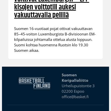
kisojen voittotili aukesi
vakuuttavalla pelillä
Suomen 16-vuotiaat pojat ottivat vakuuttavan
85–45-voiton Luxemburgista B-divisioonan EM-
kilpailuissa johtamalla ottelua alusta loppuun.
Suomi kohtaa huomenna Ruotsin klo 19.30
Suomen aikaa.
Suomen
Koripalloliitto
Urheilupuistontie 3
02200 Espoo
office@basket.fi