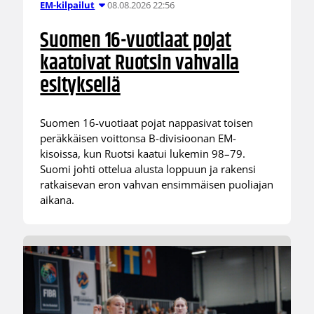
08.08.2026 22:56
EM-kilpailut
Suomen 16-vuotiaat pojat
kaatoivat Ruotsin vahvalla
esityksellä
Suomen 16-vuotiaat pojat nappasivat toisen
peräkkäisen voittonsa B-divisioonan EM-
kisoissa, kun Ruotsi kaatui lukemin 98–79.
Suomi johti ottelua alusta loppuun ja rakensi
ratkaisevan eron vahvan ensimmäisen puoliajan
aikana.