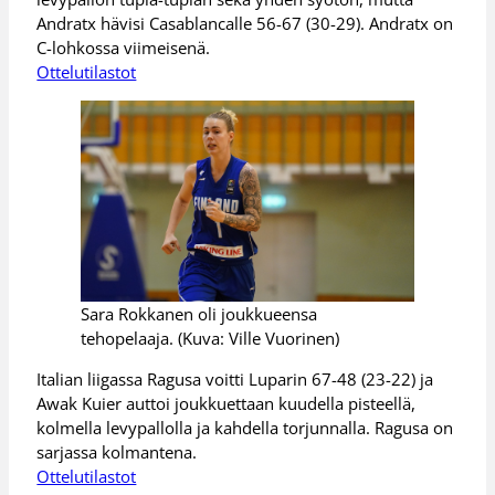
Andratx hävisi Casablancalle 56-67 (30-29). Andratx on
C-lohkossa viimeisenä.
Ottelutilastot
Sara Rokkanen oli joukkueensa
tehopelaaja. (Kuva: Ville Vuorinen)
Italian liigassa Ragusa voitti Luparin 67-48 (23-22) ja
Awak Kuier auttoi joukkuettaan kuudella pisteellä,
kolmella levypallolla ja kahdella torjunnalla. Ragusa on
sarjassa kolmantena.
Ottelutilastot