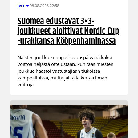
08.08.2026 22:58
3×3
Suomea edustavat 3×3-
joukkueet aloittivat Nordic Cup
-urakkansa Kööpenhaminassa
Naisten joukkue nappasi avauspäivänä kaksi
voittoa neljästä ottelustaan, kun taas miesten
joukkue haastoi vastustajiaan tiukoissa
kamppailuissa, mutta jäi tällä kertaa ilman
voittoja.