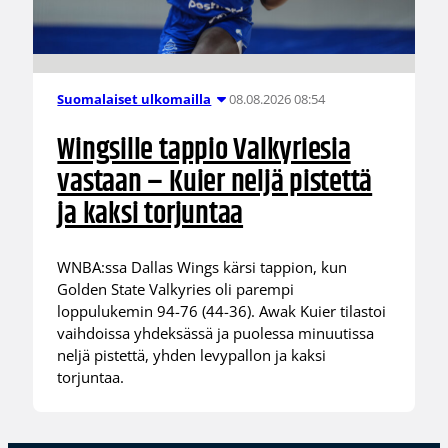
08.08.2026 08:54
Suomalaiset ulkomailla
Wingsille tappio Valkyriesia
vastaan – Kuier neljä pistettä
ja kaksi torjuntaa
WNBA:ssa Dallas Wings kärsi tappion, kun
Golden State Valkyries oli parempi
loppulukemin 94-76 (44-36). Awak Kuier tilastoi
vaihdoissa yhdeksässä ja puolessa minuutissa
neljä pistettä, yhden levypallon ja kaksi
torjuntaa.