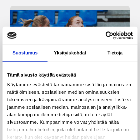
Suostumus
Yksityiskohdat
Tietoja
Tämä sivusto käyttää evästeitä
08.08.2026 22:58
3×3
Käytämme evästeitä tarjoamamme sisällön ja mainosten
räätälöimiseen, sosiaalisen median ominaisuuksien
Suomea edustavat 3×3-
tukemiseen ja kävijämäärämme analysoimiseen. Lisäksi
joukkueet aloittivat Nordic Cup
jaamme sosiaalisen median, mainosalan ja analytiikka-
alan kumppaneillemme tietoja siitä, miten käytät
-urakkansa Kööpenhaminassa
sivustoamme. Kumppanimme voivat yhdistää näitä
tietoja muihin tietoihin, joita olet antanut heille tai joita on
Naisten joukkue nappasi avauspäivänä kaksi
kerätty, kun olet käyttänyt heidän palvelujaan.