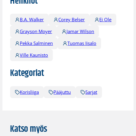
Henkilöt
B.A. Walker
Corey Belser
Ei Ole
Grayson Moyer
Jamar Wilson
Pekka Salminen
Tuomas Iisalo
Ville Kaunisto
Kategoriat
Korisliiga
Pääjuttu
Sarjat
Katso myös