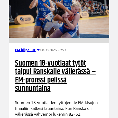
08.08.2026 22:50
EM-kilpailut
Suomen 18-vuotiaat tytöt
taipui Ranskalle välierässä –
EM-pronssi pelissä
sunnuntaina
Suomen 18-vuotiaiden tyttöjen tie EM-kisojen
finaaliin katkesi lauantaina, kun Ranska oli
välierässä vahvempi lukemin 82–62.