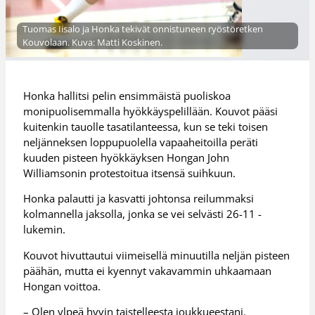
Tuomas Iisalo ja Honka tekivät onnistuneen ryöstöretken
Kouvolaan. Kuva: Matti Koskinen.
Honka hallitsi pelin ensimmäistä puoliskoa
monipuolisemmalla hyökkäyspelillään. Kouvot pääsi
kuitenkin tauolle tasatilanteessa, kun se teki toisen
neljänneksen loppupuolella vapaaheitoilla peräti
kuuden pisteen hyökkäyksen Hongan John
Williamsonin protestoitua itsensä suihkuun.
Honka palautti ja kasvatti johtonsa reilummaksi
kolmannella jaksolla, jonka se vei selvästi 26-11 -
lukemin.
Kouvot hivuttautui viimeisellä minuutilla neljän pisteen
päähän, mutta ei kyennyt vakavammin uhkaamaan
Hongan voittoa.
– Olen ylpeä hyvin taistelleesta joukkueestani.