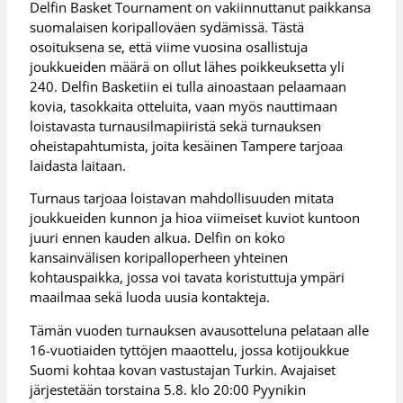
Delfin Basket Tournament on vakiinnuttanut paikkansa
suomalaisen koripalloväen sydämissä. Tästä
osoituksena se, että viime vuosina osallistuja
joukkueiden määrä on ollut lähes poikkeuksetta yli
240. Delfin Basketiin ei tulla ainoastaan pelaamaan
kovia, tasokkaita otteluita, vaan myös nauttimaan
loistavasta turnausilmapiiristä sekä turnauksen
oheistapahtumista, joita kesäinen Tampere tarjoaa
laidasta laitaan.
Turnaus tarjoaa loistavan mahdollisuuden mitata
joukkueiden kunnon ja hioa viimeiset kuviot kuntoon
juuri ennen kauden alkua. Delfin on koko
kansainvälisen koripalloperheen yhteinen
kohtauspaikka, jossa voi tavata koristuttuja ympäri
maailmaa sekä luoda uusia kontakteja.
Tämän vuoden turnauksen avausotteluna pelataan alle
16-vuotiaiden tyttöjen maaottelu, jossa kotijoukkue
Suomi kohtaa kovan vastustajan Turkin. Avajaiset
järjestetään torstaina 5.8. klo 20:00 Pyynikin