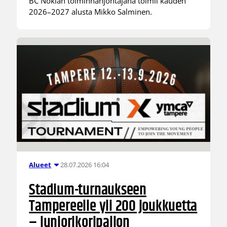
BC Nokian toiminnanjohtajana toimii kauden
2026–2027 alusta Mikko Salminen.
28.07.2026 16:04
Alueet
Stadium-turnaukseen
Tampereelle yli 200 joukkuetta
– juniorikoripallon