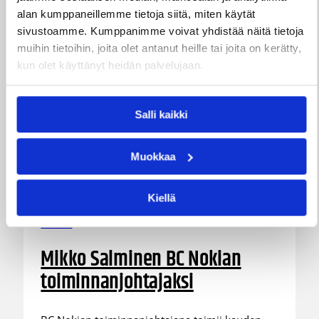
Suomesta kuin ulkomailta.
alan kumppaneillemme tietoja siitä, miten käytät
sivustoamme. Kumppanimme voivat yhdistää näitä tietoja
muihin tietoihin, joita olet antanut heille tai joita on kerätty,
kun olet käyttänyt heidän palvelujaan.
Salli kaikki
Muokkaa
Kiellä
01.08.2026 16:31
Alueet
Mikko Salminen BC Nokian
toiminnanjohtajaksi