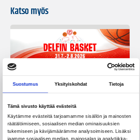
Katso myös
01.08.2026 16:34
Junioriturnaus
Suostumus
Yksityiskohdat
Tietoja
Delfin Basket Tournament
31.7.-2.8. Tampereella
Tämä sivusto käyttää evästeitä
Koripallon kansainvälinen turnaus Delfin Basket
Käytämme evästeitä tarjoamamme sisällön ja mainosten
pelataan Tampereella tänä viikonloppuna.
räätälöimiseen, sosiaalisen median ominaisuuksien
Järjestyksessään 39. turnaus kerää yhteen 200
tukemiseen ja kävijämäärämme analysoimiseen. Lisäksi
joukkuetta ja tuhansia koripallon ystäviä niin
jaamme sosiaalisen median, mainosalan ja analytiikka-