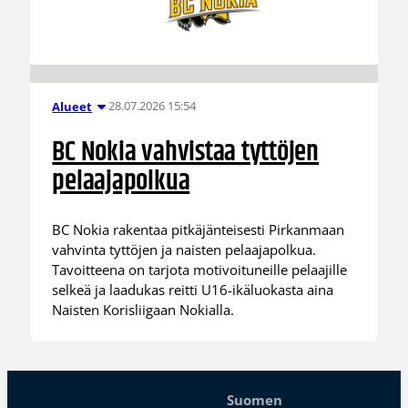
28.07.2026 15:54
Alueet
BC Nokia vahvistaa tyttöjen
pelaajapolkua
BC Nokia rakentaa pitkäjänteisesti Pirkanmaan
vahvinta tyttöjen ja naisten pelaajapolkua.
Tavoitteena on tarjota motivoituneille pelaajille
selkeä ja laadukas reitti U16-ikäluokasta aina
Naisten Korisliigaan Nokialla.
Suomen