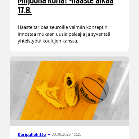
Miljoona koria! -haaste alkaa
17.8.
Haaste tarjoaa seuroille valmiin konseptin
innostaa mukaan uusia pelaajia ja syventää
yhteistyötä koulujen kanssa.
03.08.2026 15:25
Koripalloliitto