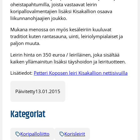
oheistapahtumilla, joista vastaavat leirin
koripallovalmentajien lisäksi Kisakallion osaava
liikunnanohjaajien joukko.
Mukana menossa on myös kesäleiriin kuuluvat
traditiot kuten rantasauna, uinti, leiriolympialaiset ja
paljon muuta.
Leirin hinta on 350 euroa / leiriläinen, joka sisältää
kaiken yllämainitun lisäksi täyshoidon ja leirituotteen.
Lisätiedot:
Petteri Koposen leiri Kisakallion nettisivuilla
Päivitetty
13.01.2015
Kategoriat
Koripalloliitto
Korisleirit