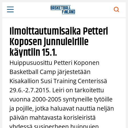
Siirry
sisältöön
Ilmoittautumisaika Petteri
Koposen junnuleirille
käyntiin 15.1.
Huippusuosittu Petteri Koponen
Basketball Camp järjestetään
Kisakallion Susi Training Centerissä
29.6.-2.7.2015. Leiri on tarkoitettu
vuonna 2000-2005 syntyneille tytöille
ja pojille, jotka haluavat nauttia neljän
päivän mahtavasta korisleiristä
yhdessä susiperheen huippujen