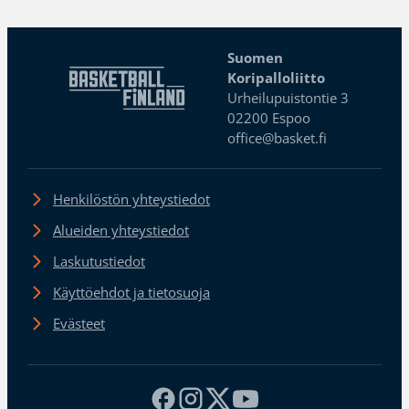
Suomen
Koripalloliitto
Urheilupuistontie 3
02200 Espoo
office@basket.fi
Henkilöstön yhteystiedot
Alueiden yhteystiedot
Laskutustiedot
Käyttöehdot ja tietosuoja
Evästeet