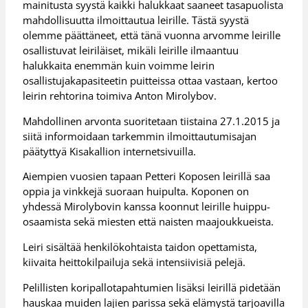
mainitusta syystä kaikki halukkaat saaneet tasapuolista
mahdollisuutta ilmoittautua leirille. Tästä syystä
olemme päättäneet, että tänä vuonna arvomme leirille
osallistuvat leiriläiset, mikäli leirille ilmaantuu
halukkaita enemmän kuin voimme leirin
osallistujakapasiteetin puitteissa ottaa vastaan, kertoo
leirin rehtorina toimiva Anton Mirolybov.
Mahdollinen arvonta suoritetaan tiistaina 27.1.2015 ja
siitä informoidaan tarkemmin ilmoittautumisajan
päätyttyä Kisakallion internetsivuilla.
Aiempien vuosien tapaan Petteri Koposen leirillä saa
oppia ja vinkkejä suoraan huipulta. Koponen on
yhdessä Mirolybovin kanssa koonnut leirille huippu-
osaamista sekä miesten että naisten maajoukkueista.
Leiri sisältää henkilökohtaista taidon opettamista,
kiivaita heittokilpailuja sekä intensiivisiä pelejä.
Pelillisten koripallotapahtumien lisäksi leirillä pidetään
hauskaa muiden lajien parissa sekä elämystä tarjoavilla