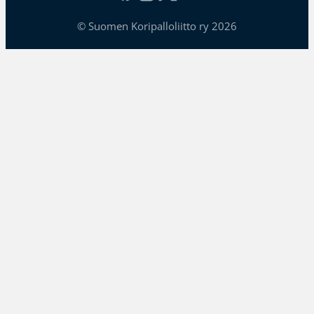
© Suomen Koripalloliitto ry 2026