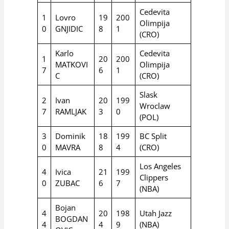
Cedevita
1
Lovro
19
200
Olimpija
0
GNJIDIC
8
1
(CRO)
Karlo
Cedevita
1
20
200
MATKOVI
Olimpija
7
6
1
C
(CRO)
Slask
2
Ivan
20
199
Wroclaw
7
RAMLJAK
3
0
(POL)
3
Dominik
18
199
BC Split
0
MAVRA
8
4
(CRO)
Los Angeles
4
Ivica
21
199
Clippers
0
ZUBAC
6
7
(NBA)
Bojan
4
20
198
Utah Jazz
BOGDAN
4
4
9
(NBA)