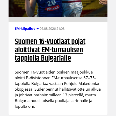
06.08.2026 21:08
EM-kilpailut
Suomen 16-vuotiaat pojat
aloittivat EM-turnauksen
tappiolla Bulgarialle
Suomen 16-vuotiaiden poikien maajoukkue
aloitti B-divisioonan EM-turnauksensa 67–75-
tappiolla Bulgariaa vastaan Pohjois-Makedonian
Skopjessa. Sudenpennut hallitsivat ottelun alkua
ja johtivat parhaimmillaan 13 pisteellä, mutta
Bulgaria nousi toisella puoliajalla rinnalle ja
lopulta ohi.