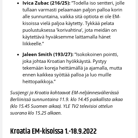
Ivica Zubac (216/25):
”Todella iso sentteri, jolle
tullaan varmasti pelaamaan paljon palloa korin
alle sunnuntaina, vaikka sitä optiota ei ole EM-
kisoissa vielä paljoa käytetty. Tykkää pelata
puolustuksessa ’korivahtina’, jota meidän on
käytettävä hyväksemme laittamalla hänet
liikkeelle.”
Jaleen Smith (193/27):
”Isokokoinen pointti,
joka johtaa Kroatian hyökkäystä. Pystyy
tekemään koreja heittämällä ja ajamalla, mutta
ennen kaikkea syöttää palloa ja luo muille
heittopaikkoja.”
Susijengi ja Kroatia kohtaavat EM-neljännesvälierässä
Berliinissä sunnuntaina 11.9. klo 14.45 paikallista aikaa
(klo 15.45 Suomen aikaa). YLE TV2 televisioi ottelun
suorana klo 15.25 alkaen.
Kroatia EM-kisoissa 1.-18.9.2022