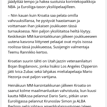
jäädyttää tempo ja hakea suotuisia korintekopaikkoja
NBA- ja Euroliiga-tason yksilöpelaajilleen.
– Niin kauan kuin Kroatia saa pelata omilla
vahvuuksillansa, he pystyvät haastamaan ja
voittamaan ihan jokaisen joukkueen tässä
turnauksessa. Niin paljon yksilötaitoa heiltä löytyy.
Keskikesän MM-karsintaikkunan jälkeen joukkueeseen
uutena kasvona liittyneet pelaajat ovat myös isossa
roolissa tässä joukkueessa, Susijengin valmentaja
Teemu Rannikko kertoo.
Kroatian suurin tähti on Utah Jazzin veteraanilaituri
Bojan Bogdanovic, jonka lisäksi Los Angeles Clippersin
jätti Ivica Zubac sekä lahjakas mielialapelaaja Mario
Hezonja ovat paljon vartijana.
Heinäkuun MM-karsintaikkunan jälkeen Kroatia on
saanut kolme maailmanluokan vahvistusta, kun kuusi
kautta NBA:ssa pelannut Dario Saric, pitkän uran
Euroliigassa pelannut Krunoslav Simon ja ALBA
Berlinin peliä johtava amerikkalaissyntyinen Jaleen