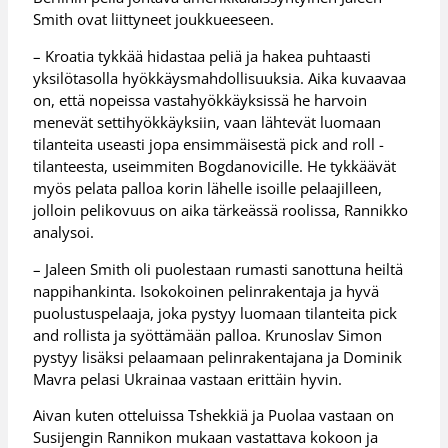
Smith ovat liittyneet joukkueeseen.
– Kroatia tykkää hidastaa peliä ja hakea puhtaasti
yksilötasolla hyökkäysmahdollisuuksia. Aika kuvaavaa
on, että nopeissa vastahyökkäyksissä he harvoin
menevät settihyökkäyksiin, vaan lähtevät luomaan
tilanteita useasti jopa ensimmäisestä pick and roll -
tilanteesta, useimmiten Bogdanovicille. He tykkäävät
myös pelata palloa korin lähelle isoille pelaajilleen,
jolloin pelikovuus on aika tärkeässä roolissa, Rannikko
analysoi.
– Jaleen Smith oli puolestaan rumasti sanottuna heiltä
nappihankinta. Isokokoinen pelinrakentaja ja hyvä
puolustuspelaaja, joka pystyy luomaan tilanteita pick
and rollista ja syöttämään palloa. Krunoslav Simon
pystyy lisäksi pelaamaan pelinrakentajana ja Dominik
Mavra pelasi Ukrainaa vastaan erittäin hyvin.
Aivan kuten otteluissa Tshekkiä ja Puolaa vastaan on
Susijengin Rannikon mukaan vastattava kokoon ja