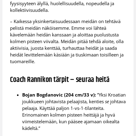
fyysisyyteen älyllä, huolellisuudella, nopeudella ja
kollektiivisuudella.
– Kaikessa yksinkertaisuudessaan meidän on tehtävä
pelistä meidän näköisemme. Emme voi lähteä
kävelemään heidän kanssaan ja aloittaa puolustusta
kolmen pisteen viivalta. Meidän pitää tehdä aloite, olla
aktiivisia, juosta kenttää, turhauttaa heidät ja saada
heidät levittelemään käsiään ja tiuskimaan toisilleen ja
tuomareille.
Coach Rannikon tärpit – seuraa heitä
Bojan Bogdanovic (204 cm/33 v):
”Yksi Kroatian
joukkueen johtavista pelaajista, kenties
se
johtava
pelaaja. Käyttää paljon 1-vs-1-tilanteita.
Erinomainen kolmen pisteen heittäjä ja hyvä
viimeistelemään, kun pääsee ajamaan oikealta
kädeltä.”