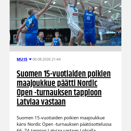
06.08.2026 21:44
MU15
Suomen 15-vuotiaiden poikien
maajoukkue päätti Nordic
Open -turnauksen tappioon
Latviaa vastaan
Suomen 15-vuotiaiden poikien maajoukkue
kärsi Nordic Open -turnauksen päätösottelussa
66–74-tappion Latviaa vastaan Lohjalla.