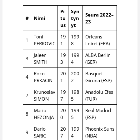
Pi
Syn
Seura 2022–
#
Nimi
tu
tyn
23
us
yt
Toni
19
199
Orleans
1
PERKOVIC
1
8
Loiret (FRA)
Jaleen
19
199
ALBA Berlin
3
SMITH
3
4
(GER)
Roko
20
200
Basquet
4
PRKACIN
1
2
Girona (ESP)
Krunoslav
19
198
Anadolu Efes
7
SIMON
7
5
(TUR)
Mario
20
199
Real Madrid
8
HEZONJA
0
5
(ESP)
Dario
20
199
Phoenix Suns
9
SARIC
7
4
(NBA)