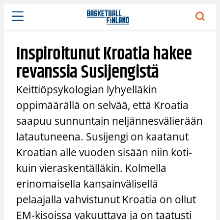
Siirry
sisältöön
Inspiroitunut Kroatia hakee
revanssia Susijengistä
Keittiöpsykologian lyhyelläkin
oppimäärällä on selvää, että Kroatia
saapuu sunnuntain neljännesvälierään
latautuneena. Susijengi on kaatanut
Kroatian alle vuoden sisään niin koti-
kuin vieraskentälläkin. Kolmella
erinomaisella kansainvälisellä
pelaajalla vahvistunut Kroatia on ollut
EM-kisoissa vakuuttava ja on taatusti