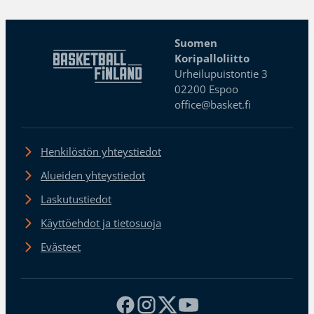
Suomen
Koripalloliitto
Urheilupuistontie 3
02200 Espoo
office@basket.fi
Henkilöstön yhteystiedot
Alueiden yhteystiedot
Laskutustiedot
Käyttöehdot ja tietosuoja
Evästeet