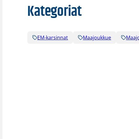
Kategoriat
EM-karsinnat
Maajoukkue
Maaj