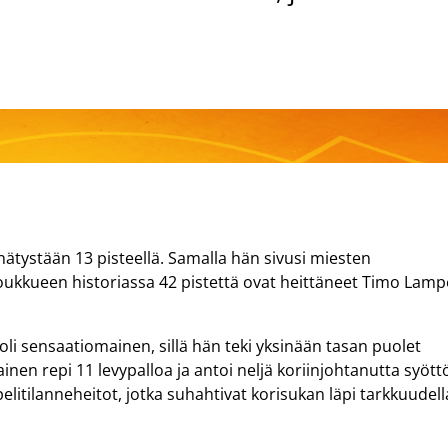
nnätystään 13 pisteellä. Samalla hän sivusi miesten
ukkueen historiassa 42 pistettä ovat heittäneet Timo Lam
oli sensaatiomainen, sillä hän teki yksinään tasan puolet
nen repi 11 levypalloa ja antoi neljä koriinjohtanutta syött
itilanneheitot, jotka suhahtivat korisukan läpi tarkkuudell