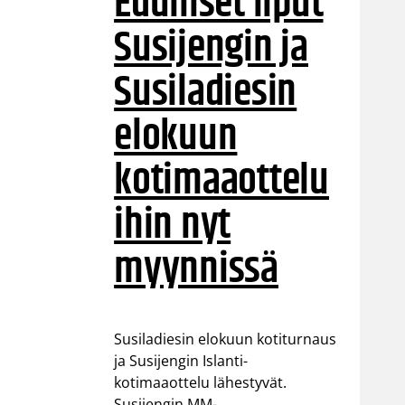
Edulliset liput
Susijengin ja
Susiladiesin
elokuun
kotimaaottelu
ihin nyt
myynnissä
Susiladiesin elokuun kotiturnaus
ja Susijengin Islanti-
kotimaaottelu lähestyvät.
Susijengin MM-