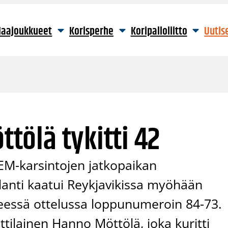
aajoukkueet
Korisperhe
Koripalloliitto
Uutis
ttölä tykitti 42
EM-karsintojen jatkopaikan
lanti kaatui Reykjavikissa myöhään
yneessä ottelussa loppunumeroin 84-73.
ilainen Hanno Möttölä, joka kuritti