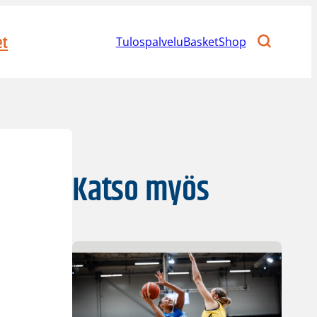
et
Tulospalvelu
BasketShop
Katso myös