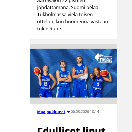
Aarnisalon 22 pisteen
johdattamana. Suomi pelaa
Tukholmassa vielä toisen
ottelun, kun huomenna vastaan
tulee Ruotsi.
06.08.2026 10:14
Maajoukkueet