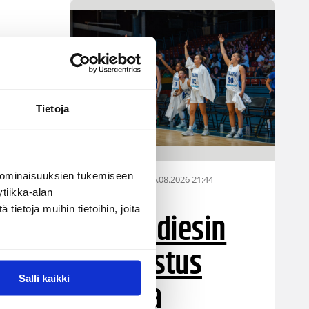
Tietoja
lä.
 ominaisuuksien tukemiseen
06.08.2026 21:44
Maaottelu
tiikka-alan
ietoja muihin tietoihin, joita
Susiladiesin
puolustus
Salli kaikki
rautaa