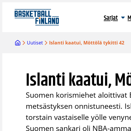
Siirry
sisältöön
Sarjat
M
Uutiset
Islanti kaatui, Möttölä tykitti 42
Islanti kaatui, Mö
Suomen korismiehet aloittivat 
metsästyksen onnistuneesti. Is
torstain vastaiselle yölle ven
Suomen sankari oli NBA-ammatt