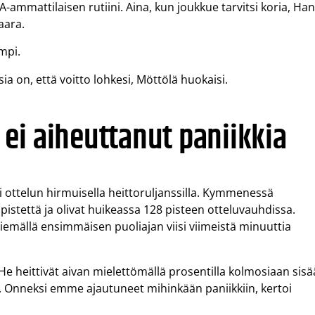
ammattilaisen rutiini. Aina, kun joukkue tarvitsi koria, Ha
aara.
mpi.
sia on, että voitto lohkesi, Möttölä huokaisi.
ei aiheuttanut paniikkia
tti ottelun hirmuisella heittoruljanssilla. Kymmenessä
2 pistettä ja olivat huikeassa 128 pisteen otteluvauhdissa.
iemällä ensimmäisen puoliajan viisi viimeistä minuuttia
.
. He heittivät aivan mielettömällä prosentilla kolmosiaan sis
. Onneksi emme ajautuneet mihinkään paniikkiin, kertoi