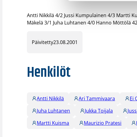
Antti Nikkilä 4/2 Jussi Kumpulainen 4/3 Martti 
Mäkelä 3/1 Juha Luhtanen 4/0 Hanno Möttölä 42
Päivitetty
23.08.2001
Henkilöt
Antti Nikkilä
Ari Tammivaara
Ei 
Juha Luhtanen
Jukka Toijala
Jus
Martti Kuisma
Maurizio Pratesi