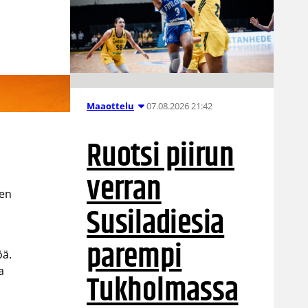
07.08.2026 21:42
Maaottelu
Ruotsi piirun
verran
pen
Susiladiesia
parempi
öä.
a
Tukholmassa