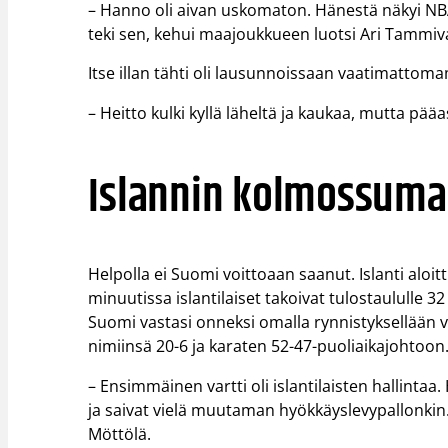
– Hanno oli aivan uskomaton. Hänestä näkyi NBA-
teki sen, kehui maajoukkueen luotsi Ari Tammiv
Itse illan tähti oli lausunnoissaan vaatimattoma
– Heitto kulki kyllä läheltä ja kaukaa, mutta pääa
Islannin kolmossuma 
Helpolla ei Suomi voittoaan saanut. Islanti aloi
minuutissa islantilaiset takoivat tulostaululle 3
Suomi vastasi onneksi omalla rynnistyksellään v
nimiinsä 20-6 ja karaten 52-47-puoliaikajohtoon
– Ensimmäinen vartti oli islantilaisten hallintaa
ja saivat vielä muutaman hyökkäyslevypallonkin
Möttölä.