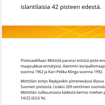
islantilaisia 42 pisteen edestä.
Pistesaaliillaan Möttölä paransi entistä piste-e
maajoukkue-ennätystä. Aiemmin koripallomaajo
vuonna 1962 ja Kari-Pekka Klinga vuonna 1992.
Möttölän esitys Reykjavikin pimenevässä illassa 
Suomen pisteistä. Lisäksi 209-senttinen suomalai
Möttölän tulikuumasta kädestä kertoo miehen pel
14/22 (63,6 %).