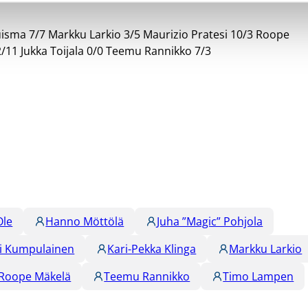
Kuisma 7/7 Markku Larkio 3/5 Maurizio Pratesi 10/3 Roope
/11 Jukka Toijala 0/0 Teemu Rannikko 7/3
Ole
Hanno Möttölä
Juha ”Magic” Pohjola
si Kumpulainen
Kari-Pekka Klinga
Markku Larkio
Roope Mäkelä
Teemu Rannikko
Timo Lampen