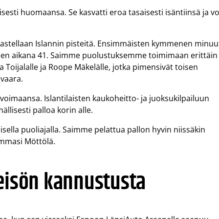
isesti huomaansa. Se kasvatti eroa tasaisesti isäntiinsä ja voi
rkastellaan Islannin pisteitä. Ensimmäisten kymmenen minuu
ntisen aikana 41. Saimme puolustuksemme toimimaan erittäin
a Toijalalle ja Roope Mäkelälle, jotka pimensivät toisen
ivaara.
imaansa. Islantilaisten kaukoheitto- ja juoksukilpailuun
llisesti palloa korin alle.
isella puoliajalla. Saimme pelattua pallon hyvin niissäkin
summasi Möttölä.
leisön kannustusta