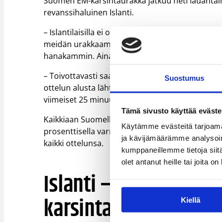
Suomen EM-karsintaurakka jatkuu heti lauantai
revanssihaluinen Islanti.
– Islantilaisilla ei ole enää mitään hävittävää. 
meidän urakkaamme, sillä uskon, että kolmoset 
hanakammin. Ainakin heidän pelinsä on yleisö
– Toivottavasti saamme Espoossa kovan kotiedun
Suostumus
ottelun alusta lähtien. Mikäli saamme puolustu
viimeiset 25 minuuttia, pitäisi voiton irrota, po
Tämä sivusto käyttää eväste
Kaikkiaan Suomella on lauantain Islanti-kamppai
Käytämme evästeitä tarjoama
prosenttisella varmuudella marraskuussa käynni
ja kävijämäärämme analysoim
kaikki ottelunsa.
kumppaneillemme tietoja siitä
olet antanut heille tai joita o
Islanti – Suomi 73 – 
karsintaa, Reykjavik, 
Kiellä