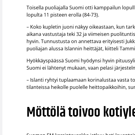
Toisella puoliajalla Suomi otti kamppailun lopull
lopulta 11 pisteen erolla (84-73).
– Koko kupletin juoni näkyy oikeastaan, kun ta
aikana vastustaja teki 32 ja viimeisen puolitu
hyvin. Tunnustusta on annettava erityisesti Jukk
puoliajan alussa Islannin heittäjät, kiitteli Tamm
Hyökkäyspäässä Suomi hyödynsi hyvin pituusylivo
Suomi ei lähtenyt mukaan, vaan pelasi järjestelmä
– Islanti ryhtyi tuplaamaan korinalustaa vasta to
tilanteissa heikolle puolelle heittopaikkoihin, 
Möttölä toivoo kotiy