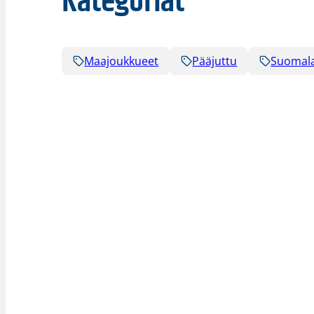
Kategoriat
Maajoukkueet
Pääjuttu
Suomala