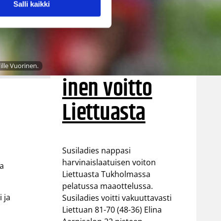
Tukholmassa
Salli kaikki
–
harvinaislaatu
ille Vuorinen.
inen voitto
Liettuasta
Susiladies nappasi
harvinaislaatuisen voiton
aa
Liettuasta Tukholmassa
pelatussa maaottelussa.
 ja
Susiladies voitti vakuuttavasti
Liettuan 81-70 (48-36) Elina