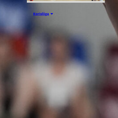
07.08.2026 09:23
Korisliiga
Daniel Dolenc
KTP-Basketin
haaviin
Dolenc on rakentanut pitkän
ammattilaisuran Suomen lisäksi
Ranskassa, Itävallassa,
Liettuassa, Romaniassa,
Bosniassa ja viimeksi Islannissa.