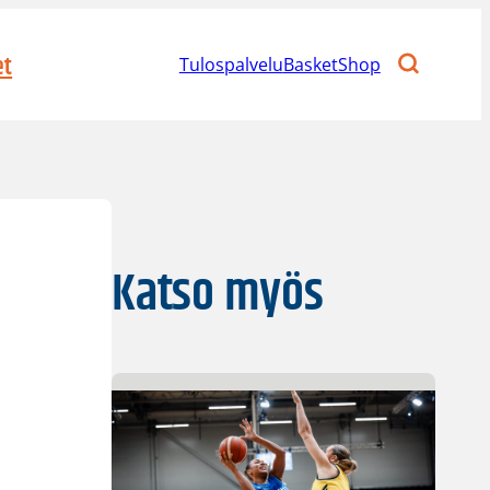
et
Tulospalvelu
BasketShop
Katso myös