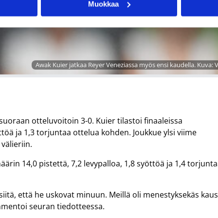
Muokkaa
Awak Kuier jatkaa Reyer Veneziassa myös ensi kaudella. Kuva: V
suoraan otteluvoitoin 3-0. Kuier tilastoi finaaleissa
öttöä ja 1,3 torjuntaa ottelua kohden. Joukkue ylsi viime
välieriin.
äärin 14,0 pistettä, 7,2 levypalloa, 1,8 syöttöä ja 1,4 torjunt
siitä, että he uskovat minuun. Meillä oli menestyksekäs kausi
mentoi seuran tiedotteessa.