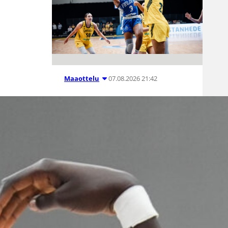
07.08.2026 21:42
Maaottelu
Ruotsi piirun
verran
Susiladiesia
parempi
Tukholmassa