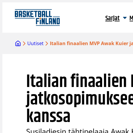
Siirry
sisältöön
Sarjat
M
Uutiset
Italian finaalien MVP Awak Kuier
Italian finaalie
jatkosopimuksee
kanssa
Susiladiesin tähtipelaaja Awak