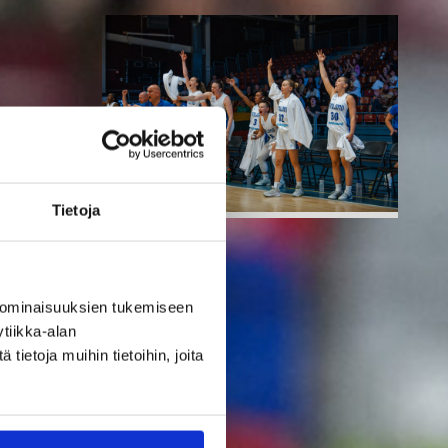
Tietoja
06.08.2026 21:44
Maaottelu
Susiladiesin
 ominaisuuksien tukemiseen
tiikka-alan
puolustus
ietoja muihin tietoihin, joita
rautaa