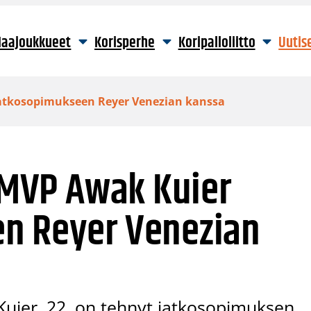
aajoukkueet
Korisperhe
Koripalloliitto
Uutis
 jatkosopimukseen Reyer Venezian kanssa
n MVP Awak Kuier
n Reyer Venezian
 Kuier, 22, on tehnyt jatkosopimuksen