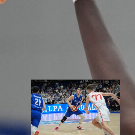
Susiladies päätti Tukholmassa
pelatun kahden ottelun
mittaisen miniturnauksen
tappioon, kun Ruotsi oli parempi
loppulukemin 73-68 (33-47).
Suomi pelaa seuraavan kerran
ensi viikonloppuna Helsingissä.