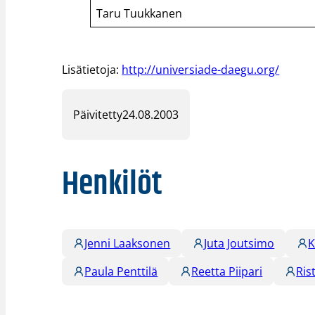
Taru Tuukkanen
Lisätietoja:
http://universiade-daegu.org/
Päivitetty
24.08.2003
Henkilöt
Jenni Laaksonen
Juta Joutsimo
K
Paula Penttilä
Reetta Piipari
Ris