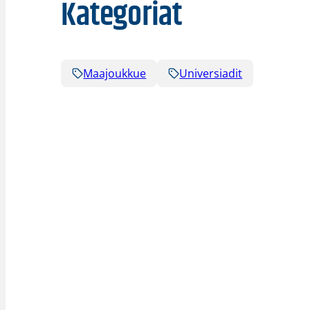
Kategoriat
Maajoukkue
Universiadit