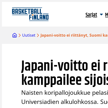
Siirry
sisältöön
Sarjat
M
Uutiset
Japani-voitto ei riittänyt, Suomi ka
Japani-voitto ei 
kamppailee sijois
Naisten koripallojoukkue pela
Universiadien alkulohkossa. Su