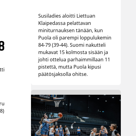
Susiladies aloitti Liettuan
Klaipedassa pelattavan
miniturnauksen tänään, kun
Puola oli parempi loppulukemin
8
84-79 (39-44). Suomi nakutteli
mukavat 15 kolmosta sisään ja
johti ottelua parhaimmillaan 11
pistettä, mutta Puola kipusi
tti
päätösjaksolla ohitse.
aru
8)