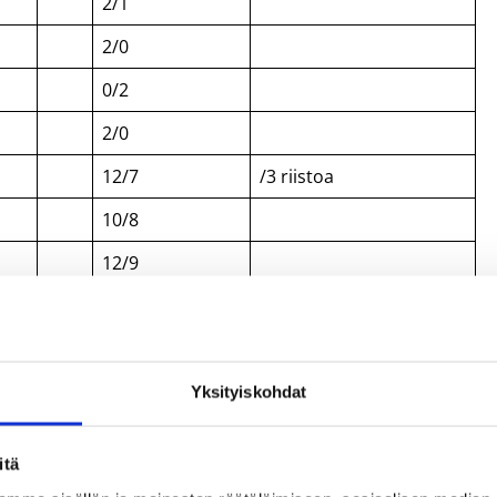
2/1
2/0
0/2
2/0
12/7
/3 riistoa
10/8
12/9
30/18
mi 85 – 60 (43-30), naisten
Yksityiskohdat
egu, Etelä-Korea 24.8.2003
itä