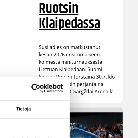
Ruotsin
Klaipedassa
Susiladies on matkustanut
kesän 2026 ensimmäiseen
kolmesta miniturnauksesta
Liettuan Klaipedaan. Suomi
kohtaa Puolan torstaina 30.7. klo
16.00 ja Ruotsin perjantaina
31.7. klo 16.00 Gargždai Arenalla.
Tietoja