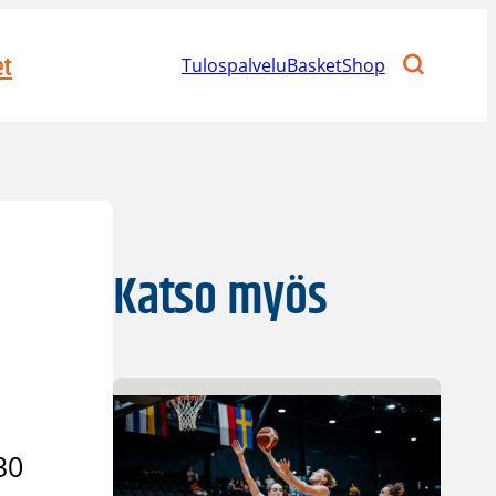
et
Tulospalvelu
BasketShop
Katso myös
a
30