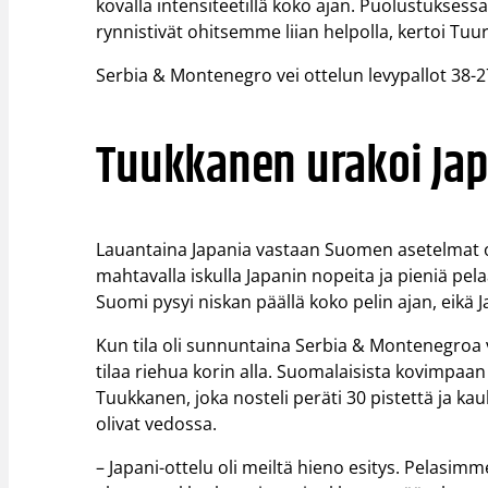
kovalla intensiteetillä koko ajan. Puolustuksess
rynnistivät ohitsemme liian helpolla, kertoi Tuur
Serbia & Montenegro vei ottelun levypallot 38-
Tuukkanen urakoi Jap
Lauantaina Japania vastaan Suomen asetelmat oliv
mahtavalla iskulla Japanin nopeita ja pieniä pela
Suomi pysyi niskan päällä koko pelin ajan, eikä
Kun tila oli sunnuntaina Serbia & Montenegroa va
tilaa riehua korin alla. Suomalaisista kovimpaa
Tuukkanen, joka nosteli peräti 30 pistettä ja ka
olivat vedossa.
– Japani-ottelu oli meiltä hieno esitys. Pelasimme