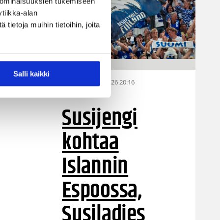
 ominaisuuksien tukemiseen
tiikka-alan
ietoja muihin tietoihin, joita
Salli kaikki
23.07.2026 20:16
Fanit
Susijengi
kohtaa
Islannin
Espoossa,
Susiladies