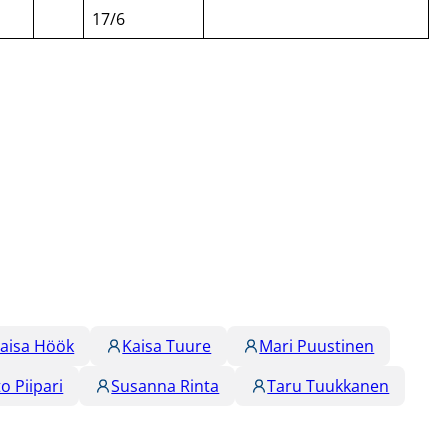
17/6
aisa Höök
Kaisa Tuure
Mari Puustinen
to Piipari
Susanna Rinta
Taru Tuukkanen