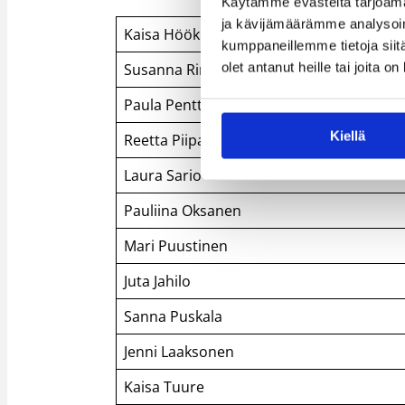
Käytämme evästeitä tarjoama
ja kävijämäärämme analysoim
Kaisa Höök
kumppaneillemme tietoja siitä
olet antanut heille tai joita o
Susanna Rinta
Paula Penttilä
Kiellä
Reetta Piipari
Laura Sario
Pauliina Oksanen
Mari Puustinen
Juta Jahilo
Sanna Puskala
Jenni Laaksonen
Kaisa Tuure