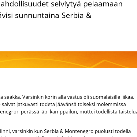
mahdollisuudet selviytyä pelaamaan
hävisi sunnuntaina Serbia &
aakka. Varsinkin korin alla vastus oli suomalaisille liikaa.
 saivat jatkuvasti todeta jäävänsä toiseksi molemmissa
enegron perässä läpi kamppailun, muttei todellista taistelu
 kiinni, varsinkin kun Serbia & Montenegro puolusti todella