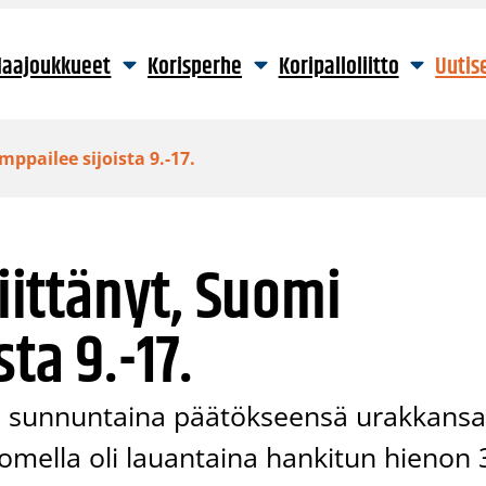
aajoukkueet
Korisperhe
Koripalloliitto
Uutis
mppailee sijoista 9.-17.
riittänyt, Suomi
ta 9.-17.
si sunnuntaina päätökseensä urakkans
omella oli lauantaina hankitun hienon 