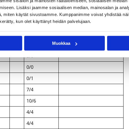
mme sisällön ja mainosten räätälöimiseen, sosiaalisen median
iseen. Lisäksi jaamme sosiaalisen median, mainosalan ja analy
2/0
, miten käytät sivustoamme. Kumppanimme voivat yhdistää näitä t
n kerätty, kun olet käyttänyt heidän palvelujaan.
10/0
0/0
Muokkaa
6/2
/4 syöttöä
0/0
0/0
0/1
7/4
10/6
4/4
4/4