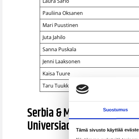
Laura Sario
Pauliina Oksanen
Mari Puustinen
Juta Jahilo
Sanna Puskala
Jenni Laaksonen
Kaisa Tuure
Taru Tuukkanen
Serbia & Montenegro – Suo
Suostumus
Universiadi-alkusarjaa, Da
Tämä sivusto käyttää eväste