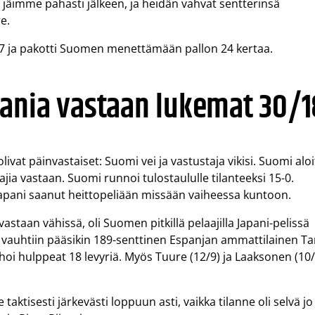
a jäimme pahasti jälkeen, ja heidän vahvat sentterinsä
e.
27 ja pakotti Suomen menettämään pallon 24 kertaa.
ania vastaan lukemat 30/1
at päinvastaiset: Suomi vei ja vastustaja vikisi. Suomi aloi
ajia vastaan. Suomi runnoi tulostaululle tilanteeksi 15-0.
 Japani saanut heittopeliään missään vaiheessa kuntoon.
staan vähissä, oli Suomen pitkillä pelaajilla Japani-pelissä
n vauhtiin pääsikin 189-senttinen Espanjan ammattilainen T
uhoi hulppeat 18 levyriä. Myös Tuure (12/9) ja Laaksonen (10/
 taktisesti järkevästi loppuun asti, vaikka tilanne oli selvä jo