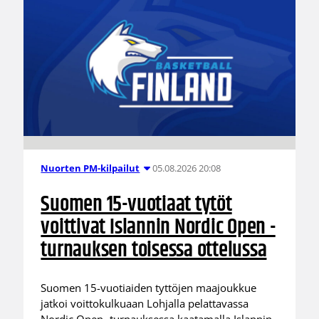
05.08.2026 20:08
Nuorten PM-kilpailut
Suomen 15-vuotiaat tytöt
voittivat Islannin Nordic Open -
turnauksen toisessa ottelussa
Suomen 15-vuotiaiden tyttöjen maajoukkue
jatkoi voittokulkuaan Lohjalla pelattavassa
Nordic Open -turnauksessa kaatamalla Islannin