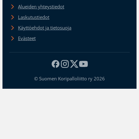
Alueiden yhteystiedot
Laskutustiedot
Käyttöehdot ja tietosuoja
Evästeet
© Suomen Koripalloliitto ry 2026