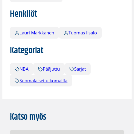
Henkilöt
Lauri Markkanen
Tuomas Iisalo
Kategoriat
NBA
Pääjuttu
Sarjat
Suomalaiset ulkomailla
Katso myös