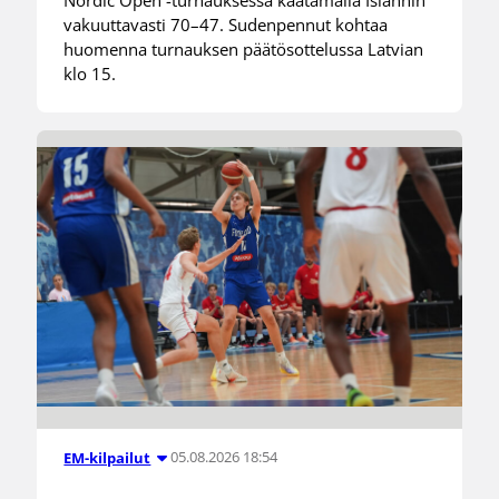
vakuuttavasti 70–47. Sudenpennut kohtaa
huomenna turnauksen päätösottelussa Latvian
klo 15.
05.08.2026 18:54
EM-kilpailut