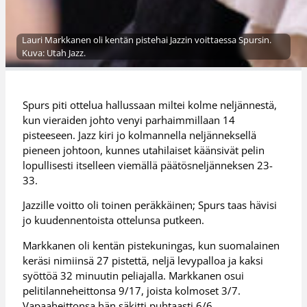
Lauri Markkanen oli kentän pistehai Jazzin voittaessa Spursin.
Kuva: Utah Jazz.
Spurs piti ottelua hallussaan miltei kolme neljännestä,
kun vieraiden johto venyi parhaimmillaan 14
pisteeseen. Jazz kiri jo kolmannella neljänneksellä
pieneen johtoon, kunnes utahilaiset käänsivät pelin
lopullisesti itselleen viemällä päätösneljänneksen 23-
33.
Jazzille voitto oli toinen peräkkäinen; Spurs taas hävisi
jo kuudennentoista ottelunsa putkeen.
Markkanen oli kentän pistekuningas, kun suomalainen
keräsi nimiinsä 27 pistettä, neljä levypalloa ja kaksi
syöttöä 32 minuutin peliajalla. Markkanen osui
pelitilanneheittonsa 9/17, joista kolmoset 3/7.
Vapaaheittonsa hän säkitti puhtaasti 6/6.