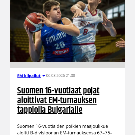
06.08.2026 21:08
EM-kilpailut
Suomen 16-vuotiaat pojat
aloittivat EM-turnauksen
tappiolla Bulgarialle
Suomen 16-vuotiaiden poikien maajoukkue
aloitti B-divisioonan EM-turnauksensa 67–75-