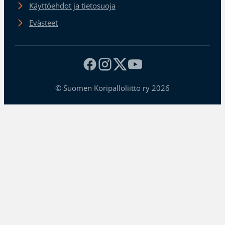
Käyttöehdot ja tietosuoja
Evästeet
© Suomen Koripalloliitto ry 2026