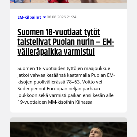
06.08.2026 21:24
EM-kilpailut
Suomen 18-vuotiaat tytöt
taistelivat Puolan nurin – EM-
välieräpaikka varmistui
Suomen 18-vuotiaiden tyttöjen maajoukkue
jatkoi vahvaa kesäänsä kaatamalla Puolan EM-
kisojen puolivälierässä 78–63. Voitto vei
Sudenpennut Euroopan neljän parhaan
joukkoon sekä varmisti paikan ensi kesän alle
19-vuotiaiden MM-kisoihin Kiinassa.