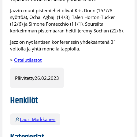
Jazzin muut pistemiehet olivat Kris Dunn (15/7/8
syöttöä), Ochai Agbaji (14/3), Talen Horton-Tucker
(12/6) ja Simone Fontecchio (11/1). Spursilta
korkeimman pistemäärän heitti Jeremy Sochan (22/6).
Jazz on nyt läntisen konferenssin yhdeksäntenä 31
voitolla ja yhtä monella tappiolla.
>
Ottelutilastot
Päivitetty
26.02.2023
Henkilöt
Lauri Markkanen