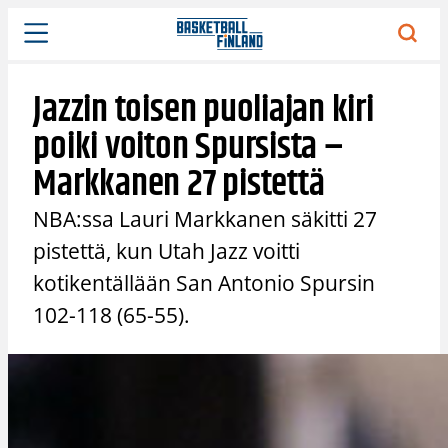
Siirry
sisältöön
Jazzin toisen puoliajan kiri
poiki voiton Spursista –
Markkanen 27 pistettä
NBA:ssa Lauri Markkanen säkitti 27
pistettä, kun Utah Jazz voitti
kotikentällään San Antonio Spursin
102-118 (65-55).