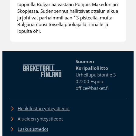
tappiolla Bulgariaa vastaan Pohjois-Makedonian
Skopjessa. Sudenpennut hallitsivat ottelun alkua
ja johtivat parhaimmillaan 13 pisteellä, mutta
Bulgaria nousi toisella puoliajalla rinnalle ja
lopulta ohi.
Suomen
Koripalloliitto
Urheilupuistontie 3
02200 Espoo
office@basket.fi
Henkilöstön yhteystiedot
Alueiden yhteystiedot
Laskutustiedot