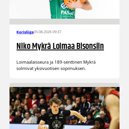
05.08.2026 09:37
Korisliiga
Niko Mykrä Loimaa Bisonsiin
Loimaalaisseura ja 189-senttinen Mykrä
solmivat yksivuotisen sopimuksen.