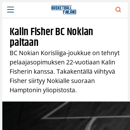
Siirry
sisältöön
Kalin Fisher BC Nokian
paitaan
BC Nokian Korisliiga-joukkue on tehnyt
pelaajasopimuksen 22-vuotiaan Kalin
Fisherin kanssa. Takakentällä viihtyvä
Fisher siirtyy Nokialle suoraan
Hamptonin yliopistosta.