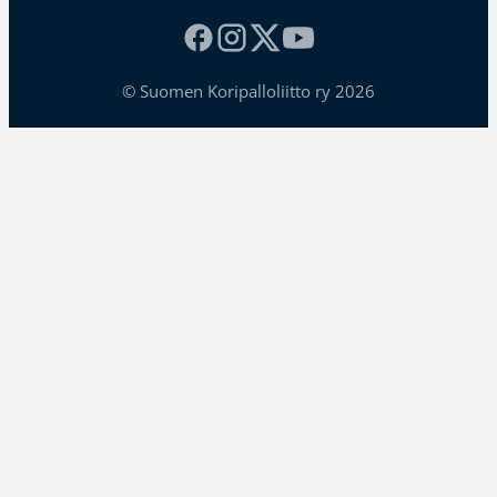
© Suomen Koripalloliitto ry 2026