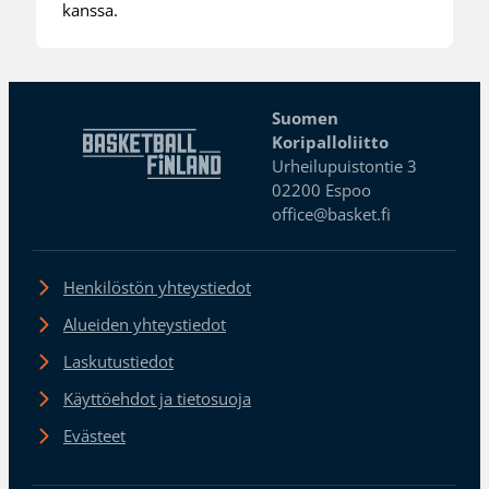
kanssa.
Suomen
Koripalloliitto
Urheilupuistontie 3
02200 Espoo
office@basket.fi
Henkilöstön yhteystiedot
Alueiden yhteystiedot
Laskutustiedot
Käyttöehdot ja tietosuoja
Evästeet