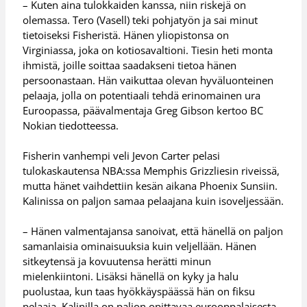
– Kuten aina tulokkaiden kanssa, niin riskejä on
olemassa. Tero (Vasell) teki pohjatyön ja sai minut
tietoiseksi Fisheristä. Hänen yliopistonsa on
Virginiassa, joka on kotiosavaltioni. Tiesin heti monta
ihmistä, joille soittaa saadakseni tietoa hänen
persoonastaan. Hän vaikuttaa olevan hyväluonteinen
pelaaja, jolla on potentiaali tehdä erinomainen ura
Euroopassa, päävalmentaja Greg Gibson kertoo BC
Nokian tiedotteessa.
Fisherin vanhempi veli Jevon Carter pelasi
tulokaskautensa NBA:ssa Memphis Grizzliesin riveissä,
mutta hänet vaihdettiin kesän aikana Phoenix Sunsiin.
Kalinissa on paljon samaa pelaajana kuin isoveljessään.
– Hänen valmentajansa sanoivat, että hänellä on paljon
samanlaisia ominaisuuksia kuin veljellään. Hänen
sitkeytensä ja kovuutensa herätti minun
mielenkiintoni. Lisäksi hänellä on kyky ja halu
puolustaa, kun taas hyökkäyspäässä hän on fiksu
pelaaja. Kalinilla on paljon opittavaa eurooppalaisesta