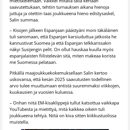
mietiskelemään. Vaikkei mitalia tällä kertaan
saavutettukaan, tehtiin turnauksen aikana hienoja
juttuja ja otettiin taas joukkueena hieno edistysaskel,
Salin summaa.
– Kisojen jälkeen Espanjaan päästyäni moni täkäläinen
tuli sanomaan, että Espanjan karsiuduttua jatkosta he
kannustivat Suomea ja että Espanjan telkkarissakin
näkyi Susijengin pelit. On ollut hauskaa kuulla myös
espanjalaisten fiilistelevän sitä, miten makeaa korista
me Suomessa pelataan.
Pitkällä maajoukkuekokemuksellaan Salin kertoo
uskovansa, että kesän 2025 saavutusten todellinen
arvo tulee muuttumaan entistä suuremmaksi viikkojen,
kuukausien ja vuosien kuluessa.
– Onhan niitä EM-kisaklippejä tullut katsottua vaikkapa
YouTubesta ja mietittyä, mitä kaikkea oikein tuli
joukkueena tehtyä. Niitä on kiva sitten kiikkustuolissa
muistella.