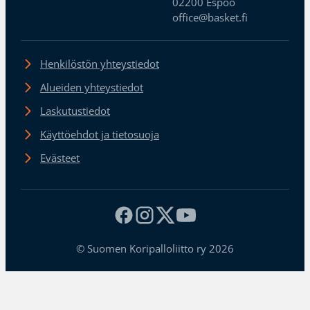
02200 Espoo
office@basket.fi
Henkilöstön yhteystiedot
Alueiden yhteystiedot
Laskutustiedot
Käyttöehdot ja tietosuoja
Evästeet
© Suomen Koripalloliitto ry 2026