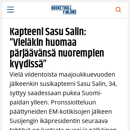
Siirry
sisältöön
Kapteeni Sasu Salin:
”Vieläkin huomaa
pärjäävänsä nuorempien
kyydissä”
Vielä viidentoista maajoukkuevuoden
jälkeenkin susikapteeni Sasu Salin, 34,
syttyy saadessaan pukea Suomi-
paidan ylleen. Pronssiotteluun
päättyneiden EM-kotikisojen jälkeen
Susijengin ikäpresidentin seuraava
tehtävä on luotsata nuori ja nälkäinen