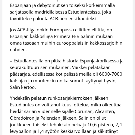
Espanjaan ja debytoinut sen toiseksi korkeimmalla
sarjatasolla madridilaisessa Estudiantesissa, joka
tavoittelee paluuta ACB:hen ensi kaudeksi.
Jos ACB-liiga onkin Euroopassa eliittien eliittiä, on
Espanjan kakkosliiga Primera FEB Salinin mukaan
omaa tasoaan muihin eurooppalaisiin kakkossarjoihin
nähden.
– Estudiantesilla on pitkä historia Espanja-koriksessa ja
seurakulttuuri sen mukainen. Vaikkei pelatakaan
pääsarjaa, edellisessä kotipelissä meillä oli 6000-7000
katsojaa ja muutenkin on katsomot täyttynyt hyvin,
Salin kertoo.
Yhdeksän pelatun runkosarjakierroksen jälkeen
Estudiantes on voittanut kuusi ottelua, mikä oikeuttaa
heidät sarjan viidennelle sijalle Corunan, Alicanten,
Obradoiron ja Palencian jälkeen. Salin on ollut
joukkueen toiseksi tehokkain pelaaja 10,6 pisteen, 2,4
levypallon ja 1,4 syötön keskiarvoillaan ja säkittänyt