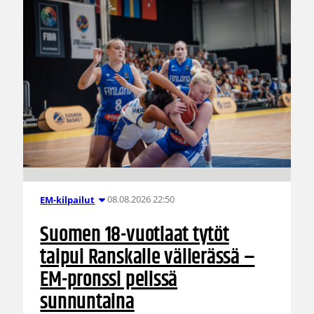
08.08.2026 22:50
EM-kilpailut
Suomen 18-vuotiaat tytöt
taipui Ranskalle välierässä –
EM-pronssi pelissä
sunnuntaina