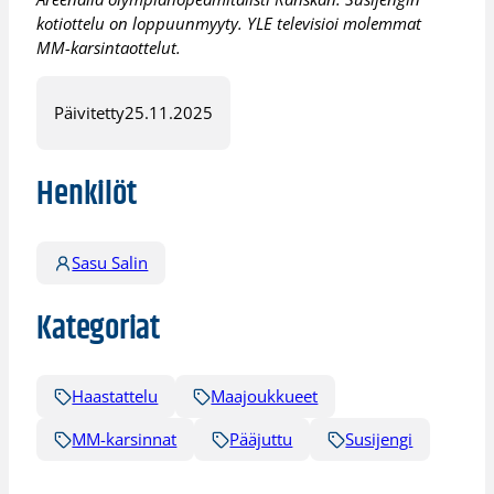
kotiottelu on loppuunmyyty. YLE televisioi molemmat
MM-karsintaottelut.
Päivitetty
25.11.2025
Henkilöt
Sasu Salin
Kategoriat
Haastattelu
Maajoukkueet
MM-karsinnat
Pääjuttu
Susijengi