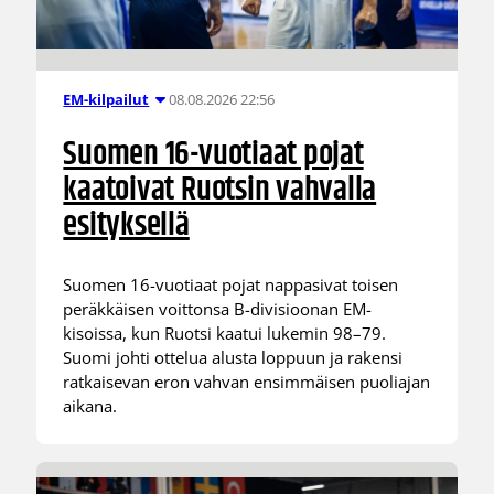
08.08.2026 22:56
EM-kilpailut
Suomen 16-vuotiaat pojat
kaatoivat Ruotsin vahvalla
esityksellä
Suomen 16-vuotiaat pojat nappasivat toisen
peräkkäisen voittonsa B-divisioonan EM-
kisoissa, kun Ruotsi kaatui lukemin 98–79.
Suomi johti ottelua alusta loppuun ja rakensi
ratkaisevan eron vahvan ensimmäisen puoliajan
aikana.