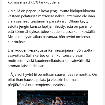
kolmosensa 37,5% tarkkuudella.
– Meillä on paperilla kova jengi, mutta kärkijoukkueita
vastaan pelatuissa matseissa näkee, ettemme ole ihan
vielä saaneet itsestämme parasta irti. Ollaan käyty
asioita jengin kanssa läpi ja mietitty, että on parempi,
että kömmähdykset tulee kauden alussa kuin keväällä.
Meillä on hyvin aikaa parantaa, hän arvioi omiensa
suorituksia.
Ensi vuoden kesäkuussa ikämiessarjaiän – 35 vuotta –
saavuttava Salin kertoo oman kuntonsa olevan
moitteeton vielä kuudennellatoista kansainvälisellä
ammattilaiskaudellaan.
– Äijä voi hyvin! Ei oo mitään suurempaa remonttia. On
ollut ihan hauska pelata ja vieläkin huomaa
pärjäävänsä nuorempiensa kyydissä.