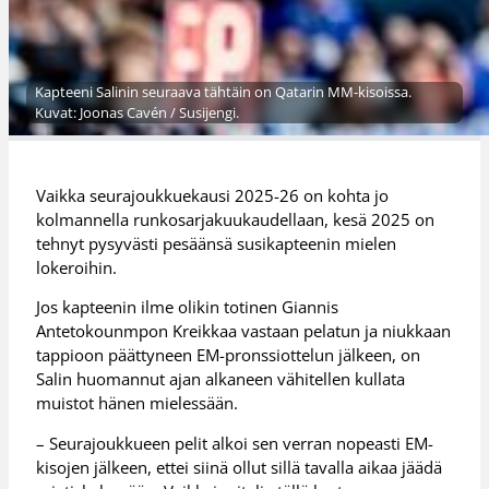
Kapteeni Salinin seuraava tähtäin on Qatarin MM-kisoissa.
Kuvat: Joonas Cavén / Susijengi.
Vaikka seurajoukkuekausi 2025-26 on kohta jo
kolmannella runkosarjakuukaudellaan, kesä 2025 on
tehnyt pysyvästi pesäänsä susikapteenin mielen
lokeroihin.
Jos kapteenin ilme olikin totinen Giannis
Antetokounmpon Kreikkaa vastaan pelatun ja niukkaan
tappioon päättyneen EM-pronssiottelun jälkeen, on
Salin huomannut ajan alkaneen vähitellen kullata
muistot hänen mielessään.
– Seurajoukkueen pelit alkoi sen verran nopeasti EM-
kisojen jälkeen, ettei siinä ollut sillä tavalla aikaa jäädä