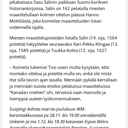
pikakatsaus Sasu Salinin paikkaan Suomi-koriksen
historiankirjoissa. Salin on 162 pelatulla miesten
maaottelullaan kolmen ottelun päässä Hanno
Möttölästä, joka komeilee maaotteluiden listan
viidennellä sijalla.
Miesten maaottelupisteiden listalla Salin (14. sija, 1564
pistettä) hätyyttelee seuraavaksi Kari-Pekka Klingaa (13.
sija, 1589 pistettä) ja Tuukka Kottia (12. sija, 1627
pistettä).
– Komeita lukemia! Tosi usein multa kysytään, että
montako ottelua ja pistettä mulla on, enkä ole niistä
itse sillä tavoin ajan tasalla. Mennään pykälä kerrallaan
ja mennään tuosta ensiksi pelatuissa maaotteluissa
”Kanadan miehen” ohi, terveisiä vaan Hannolle ja
tsemppiä uuteen työkomennukseen.
Susijengi kohtaa marras-joulukuun MM-
karsintaikkunassa pe 28.11. klo 19.00 vieraskentällä
Unkarin ja ma 1.12. klo 18.30 kotonaan Espoo Metro
Areenalla olympiahopeamitalisti Ranskan. Susijengin