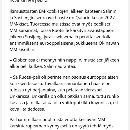
hyvinkin voi pelata.
Ikimuistoisten EM-kotikisojen jälkeen kapteeni Salinin
ja Susijengin seuraava haaste on Qatarin kesän 2027
MM-kisat. Tuoreessa muistissa ovat myös edelliset
MM-karsinnat, joissa Ruotsille kärsityn avaustappion
jälkeen Susijengi jyräsi seitsemällä perättäisvoitolla
ensimmäisenä eurooppalaisena joukkueena Okinawan
MM-kisoihin.
– Globenissa ei mennyt niin nappiin, mutta sen jälkeen
alkoi peli kulkea, Salin naurahtaa.
– Se Ruotsi-peli oli perinteinen osoitus eurooppalaisen
koriksen tasosta. Tavallaan samanlainen haaste on
tulossa nyt perjantaina, kun pelataan vieraspeli
Unkarissa. Unkarilla on ollut pitkään sama, tuttu runko
kasassa ja niillä taitaa olla voittoputkikin käynnissä, eli
kova ilta tiedossa.
Parhaimmillaan puolitoista vuotta kestävän MM-
karsintarupeaman kynnyksellä on syytä tehdä myös