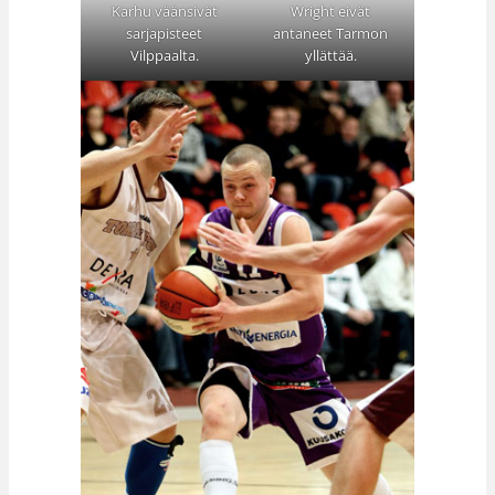
Karhu väänsivät
Wright eivät
sarjapisteet
antaneet Tarmon
Vilppaalta.
yllättää.