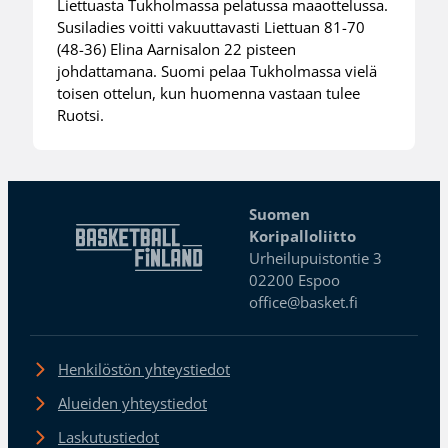
Liettuasta Tukholmassa pelatussa maaottelussa.
Susiladies voitti vakuuttavasti Liettuan 81-70
(48-36) Elina Aarnisalon 22 pisteen
johdattamana. Suomi pelaa Tukholmassa vielä
toisen ottelun, kun huomenna vastaan tulee
Ruotsi.
Suomen
Koripalloliitto
Urheilupuistontie 3
02200 Espoo
office@basket.fi
Henkilöstön yhteystiedot
Alueiden yhteystiedot
Laskutustiedot