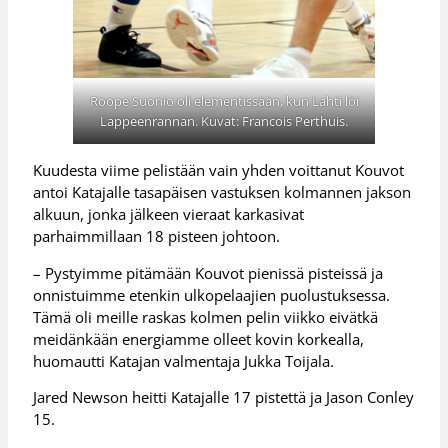
Roope Suonio oli elementissään, kun Lahti löi
Lappeenrannan. Kuvat: Francois Perthuis.
Kuudesta viime pelistään vain yhden voittanut Kouvot
antoi Katajalle tasapäisen vastuksen kolmannen jakson
alkuun, jonka jälkeen vieraat karkasivat
parhaimmillaan 18 pisteen johtoon.
– Pystyimme pitämään Kouvot pienissä pisteissä ja
onnistuimme etenkin ulkopelaajien puolustuksessa.
Tämä oli meille raskas kolmen pelin viikko eivätkä
meidänkään energiamme olleet kovin korkealla,
huomautti Katajan valmentaja Jukka Toijala.
Jared Newson heitti Katajalle 17 pistettä ja Jason Conley
15.