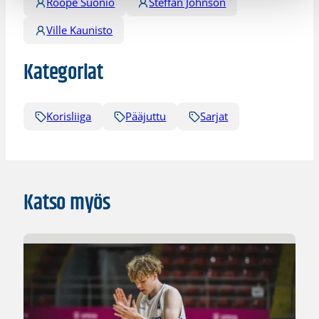
Roope Suonio
Steffan Johnson
Ville Kaunisto
Kategoriat
Korisliiga
Pääjuttu
Sarjat
Katso myös