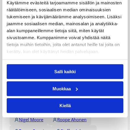
Käytämme evästeitä tarjoamamme sisällön ja mainosten
räätälöimiseen, sosiaalisen median ominaisuuksien
Päivitetty
05.03.2011
tukemiseen ja kävijämäärämme analysoimiseen. Lisäksi
jaamme sosiaalisen median, mainosalan ja analytiikka-
Henkilöt
alan kumppaneillemme tietoja siitä, miten käytät
sivustoamme. Kumppanimme voivat yhdistää näitä
tietoja muihin tietoihin, joita olet antanut heille tai joita on
James Lewis
James Reaves
kerätty, kun olet käyttänyt heidän palvelujaan.
Jared Newson
Jason Conley
Salli kaikki
Jeremiah Wood
Jerrah Young
Jonathan Heard
Josh Gonner
Muokkaa
Jukka Toijala
Lawrence Wright
Kiellä
Malik Moore
Nicchaeus Doaks
Nigel Moore
Roope Ahonen