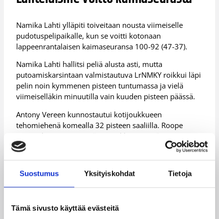
Namika Lahti ylläpiti toiveitaan nousta viimeiselle
pudotuspelipaikalle, kun se voitti kotonaan
lappeenrantalaisen kaimaseuransa 100-92 (47-37).
Namika Lahti hallitsi peliä alusta asti, mutta
putoamiskarsintaan valmistautuva LrNMKY roikkui läpi
pelin noin kymmenen pisteen tuntumassa ja vielä
viimeiselläkin minuutilla vain kuuden pisteen päässä.
Antony Vereen kunnostautui kotijoukkueen
tehomiehenä komealla 32 pisteen saaliilla. Roope
Suonio heitti 13 pistettä ja merkkautti peräti 15
syöttöä.
LrNMKY:stä Malik Moore heitti 20 ja James Lewis 19
Suostumus
Yksityiskohdat
Tietoja
pistettä.
(STT)
Tämä sivusto käyttää evästeitä
Lisätiedot:
Ottelutilastot