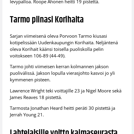
levypalloa. Roope Ahonen heitti 19 pistettä.
Tarmo piinasi Korihaita
Sarjan viimeisenä oleva Porvoon Tarmo kiusasi
kotipelissään Uudenkaupungin Korihaita. Neljäntenä
oleva Korihait käänsi toisella puoliskolla pelin
voitokseen 106-89 (44-49).
Tarmo johti viimeisen kerran kolmannen jakson
puolivälissä. Jakson lopulla vierasjohto kasvoi jo yli
kymmenen pisteen.
Lawrence Wright teki voittajille 23 ja Nigel Moore sekä
James Reaves 18 pistettä.
Tarmosta Jonathan Heard heitti peräti 30 pistettä ja
Jerrah Young 21.
Lahtelaisille voitto kaimaseurasta