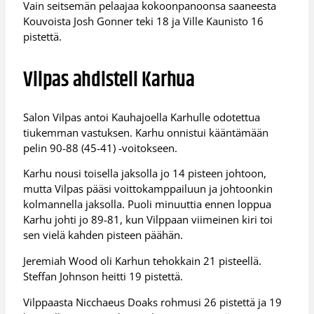
Vain seitsemän pelaajaa kokoonpanoonsa saaneesta
Kouvoista Josh Gonner teki 18 ja Ville Kaunisto 16
pistettä.
Vilpas ahdisteli Karhua
Salon Vilpas antoi Kauhajoella Karhulle odotettua
tiukemman vastuksen. Karhu onnistui kääntämään
pelin 90-88 (45-41) -voitokseen.
Karhu nousi toisella jaksolla jo 14 pisteen johtoon,
mutta Vilpas pääsi voittokamppailuun ja johtoonkin
kolmannella jaksolla. Puoli minuuttia ennen loppua
Karhu johti jo 89-81, kun Vilppaan viimeinen kiri toi
sen vielä kahden pisteen päähän.
Jeremiah Wood oli Karhun tehokkain 21 pisteellä.
Steffan Johnson heitti 19 pistettä.
Vilppaasta Nicchaeus Doaks rohmusi 26 pistettä ja 19