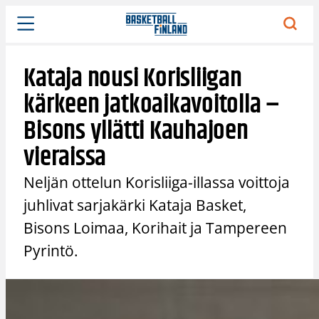
Siirry
sisältöön
Kataja nousi Korisliigan
kärkeen jatkoaikavoitolla –
Bisons yllätti Kauhajoen
vieraissa
Neljän ottelun Korisliiga-illassa voittoja
juhlivat sarjakärki Kataja Basket,
Bisons Loimaa, Korihait ja Tampereen
Pyrintö.