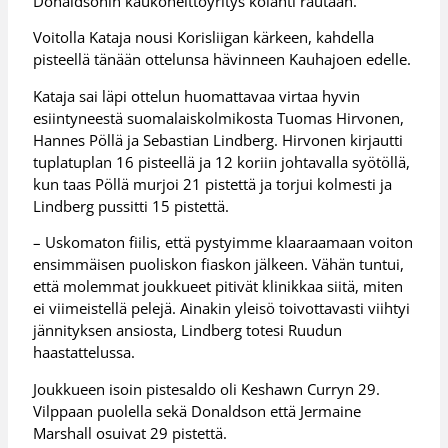
Donaldsonin kaukoheittoyritys kolahti rautaan.
Voitolla Kataja nousi Korisliigan kärkeen, kahdella
pisteellä tänään ottelunsa hävinneen Kauhajoen edelle.
Kataja sai läpi ottelun huomattavaa virtaa hyvin
esiintyneestä suomalaiskolmikosta Tuomas Hirvonen,
Hannes Pöllä ja Sebastian Lindberg. Hirvonen kirjautti
tuplatuplan 16 pisteellä ja 12 koriin johtavalla syötöllä,
kun taas Pöllä murjoi 21 pistettä ja torjui kolmesti ja
Lindberg pussitti 15 pistettä.
– Uskomaton fiilis, että pystyimme klaaraamaan voiton
ensimmäisen puoliskon fiaskon jälkeen. Vähän tuntui,
että molemmat joukkueet pitivät klinikkaa siitä, miten
ei viimeistellä pelejä. Ainakin yleisö toivottavasti viihtyi
jännityksen ansiosta, Lindberg totesi Ruudun
haastattelussa.
Joukkueen isoin pistesaldo oli Keshawn Curryn 29.
Vilppaan puolella sekä Donaldson että Jermaine
Marshall osuivat 29 pistettä.