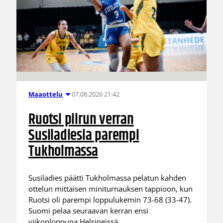
07.08.2026 21:42
Maaottelu
Ruotsi piirun verran
Susiladiesia parempi
Tukholmassa
Susiladies päätti Tukholmassa pelatun kahden
ottelun mittaisen miniturnauksen tappioon, kun
Ruotsi oli parempi loppulukemin 73-68 (33-47).
Suomi pelaa seuraavan kerran ensi
viikonloppuna Helsingissä.