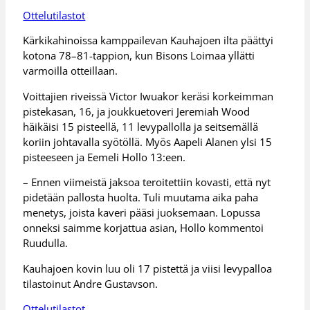
Ottelutilastot
Kärkikahinoissa kamppailevan Kauhajoen ilta päättyi
kotona 78–81-tappion, kun Bisons Loimaa yllätti
varmoilla otteillaan.
Voittajien riveissä Victor Iwuakor keräsi korkeimman
pistekasan, 16, ja joukkuetoveri Jeremiah Wood
häikäisi 15 pisteellä, 11 levypallolla ja seitsemällä
koriin johtavalla syötöllä. Myös Aapeli Alanen ylsi 15
pisteeseen ja Eemeli Hollo 13:een.
– Ennen viimeistä jaksoa teroitettiin kovasti, että nyt
pidetään pallosta huolta. Tuli muutama aika paha
menetys, joista kaveri pääsi juoksemaan. Lopussa
onneksi saimme korjattua asian, Hollo kommentoi
Ruudulla.
Kauhajoen kovin luu oli 17 pistettä ja viisi levypalloa
tilastoinut Andre Gustavson.
Ottelutilastot