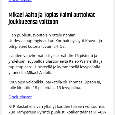
Mikael Aalto ja Topias Palmi auttoivat
joukkueensa voittoon
Illan puolustusvoittoisin ottelu nähtiin
Uudessakaupungissa, kun Korihait pysäytti Kouvot ja
piti pisteet kotona luvuin 64–58.
Isäntien vahvimmat esitykset nähtiin 16 pistettä ja
yhdeksän levypalloa tilastoineelta Kaleb Warnerilta ja
tuplatuplaan 11 pisteellä ja kymmenellä levypallolla
yltäneeltä Mikael Aallolta.
Kouvojen valopilkku parketilla oli Thomas Gipson III,
jolle kirjattiin 18 pistettä ja 13 levypalloa.
Ottelutilastot
KTP-Basket ei aivan yltänyt kauden toiseen voittoonsa,
kun Tampereen Pyrintö puolusti kotikenttäänsä 91–89-