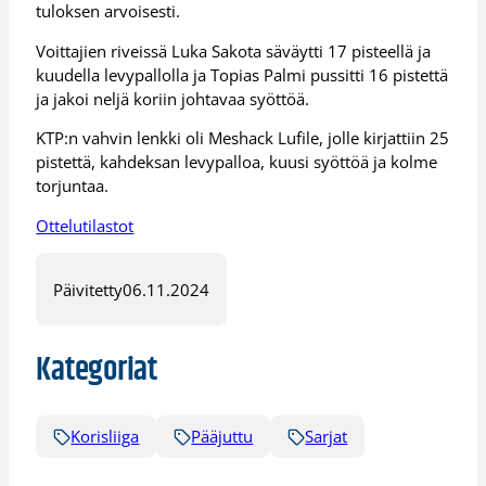
tuloksen arvoisesti.
Voittajien riveissä Luka Sakota säväytti 17 pisteellä ja
kuudella levypallolla ja Topias Palmi pussitti 16 pistettä
ja jakoi neljä koriin johtavaa syöttöä.
KTP:n vahvin lenkki oli Meshack Lufile, jolle kirjattiin 25
pistettä, kahdeksan levypalloa, kuusi syöttöä ja kolme
torjuntaa.
Ottelutilastot
Päivitetty
06.11.2024
Kategoriat
Korisliiga
Pääjuttu
Sarjat