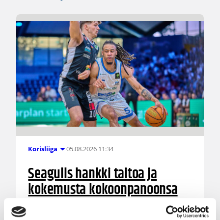
05.08.2026 11:34
Korisliiga
Seagulls hankki taitoa ja
kokemusta kokoonpanoonsa
kahden pelaajan edestä