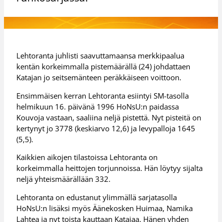
Lehtoranta juhlisti saavuttamaansa merkkipaalua
kentän korkeimmalla pistemäärällä (24) johdattaen
Katajan jo seitsemänteen peräkkäiseen voittoon.
Ensimmäisen kerran Lehtoranta esiintyi SM-tasolla
helmikuun 16. päivänä 1996 HoNsU:n paidassa
Kouvoja vastaan, saaliina neljä pistettä. Nyt pisteitä on
kertynyt jo 3778 (keskiarvo 12,6) ja levypalloja 1645
(5,5).
Kaikkien aikojen tilastoissa Lehtoranta on
korkeimmalla heittojen torjunnoissa. Hän löytyy sijalta
neljä yhteismäärällään 332.
Lehtoranta on edustanut ylimmällä sarjatasolla
HoNsU:n lisäksi myös Äänekosken Huimaa, Namika
Lahtea ja nyt toista kauttaan Katajaa. Hänen yhden