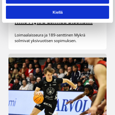
05.08.2026 09:37
Korisliiga
Kiellä
Niko Mykrä Loimaa Bisonsiin
Loimaalaisseura ja 189-senttinen Mykrä
solmivat yksivuotisen sopimuksen.