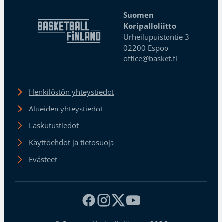
Suomen
Koripalloliitto
Urheilupuistontie 3
02200 Espoo
office@basket.fi
Henkilöstön yhteystiedot
Alueiden yhteystiedot
Laskutustiedot
Käyttöehdot ja tietosuoja
Evästeet