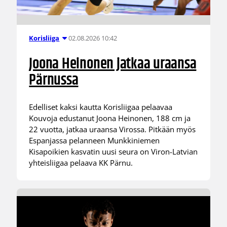
02.08.2026 10:42
Korisliiga
Joona Heinonen jatkaa uraansa
Pärnussa
Edelliset kaksi kautta Korisliigaa pelaavaa
Kouvoja edustanut Joona Heinonen, 188 cm ja
22 vuotta, jatkaa uraansa Virossa. Pitkään myös
Espanjassa pelanneen Munkkiniemen
Kisapoikien kasvatin uusi seura on Viron-Latvian
yhteisliigaa pelaava KK Pärnu.