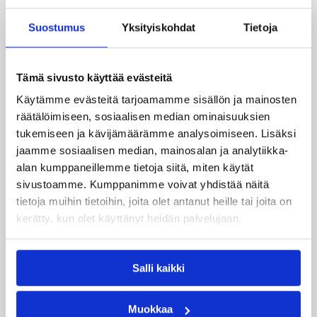
Helsinki Seagullsin kokoonpano vahvistuu
Suostumus
Yksityiskohdat
Tietoja
kahdella tuoreella kasvolla. Joukkue on tehnyt
tulevan kauden mittaiset sopimukset viime
kaudella Saksan ProA-sarjan Karlsruhe Lionsia
Tämä sivusto käyttää evästeitä
edustaneen 26-vuotiaan yhdysvaltalaislaituri
Tyrese Williamsin sekä viime kaudella Kouvoja
Käytämme evästeitä tarjoamamme sisällön ja mainosten
edustaneen 32-vuotiaan Timi Puittisen kanssa.
räätälöimiseen, sosiaalisen median ominaisuuksien
tukemiseen ja kävijämäärämme analysoimiseen. Lisäksi
jaamme sosiaalisen median, mainosalan ja analytiikka-
alan kumppaneillemme tietoja siitä, miten käytät
sivustoamme. Kumppanimme voivat yhdistää näitä
tietoja muihin tietoihin, joita olet antanut heille tai joita on
kerätty, kun olet käyttänyt heidän palvelujaan.
Salli kaikki
Muokkaa