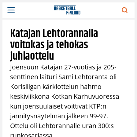
Siirry
sisältöön
Katajan Lehtorannalla
voitokas ja tehokas
juhlaottelu
Joensuun Katajan 27-vuotias ja 205-
senttinen laituri Sami Lehtoranta oli
Korisliigan kärkiottelun hahmo
keskiviikkona Kotkan Karhuvuoressa
kun joensuulaiset voittivat KTP:n
jännitysnäytelmän jälkeen 99-97.
Ottelu oli Lehtorannalle uran 300:s
runkosarjassa.