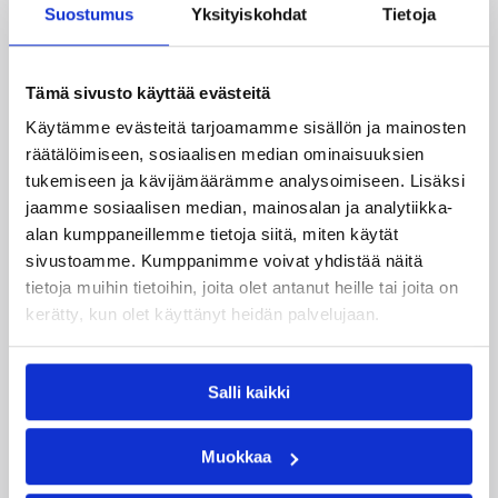
Katso myös
Suostumus
Yksityiskohdat
Tietoja
Tämä sivusto käyttää evästeitä
Käytämme evästeitä tarjoamamme sisällön ja mainosten
räätälöimiseen, sosiaalisen median ominaisuuksien
tukemiseen ja kävijämäärämme analysoimiseen. Lisäksi
jaamme sosiaalisen median, mainosalan ja analytiikka-
alan kumppaneillemme tietoja siitä, miten käytät
01.08.2026 16:34
Junioriturnaus
sivustoamme. Kumppanimme voivat yhdistää näitä
Delfin Basket Tournament
tietoja muihin tietoihin, joita olet antanut heille tai joita on
kerätty, kun olet käyttänyt heidän palvelujaan.
31.7.-2.8. Tampereella
Salli kaikki
Koripallon kansainvälinen turnaus Delfin Basket
pelataan Tampereella tänä viikonloppuna.
Järjestyksessään 39. turnaus kerää yhteen 200
Muokkaa
joukkuetta ja tuhansia koripallon ystäviä niin
Suomesta kuin ulkomailta.