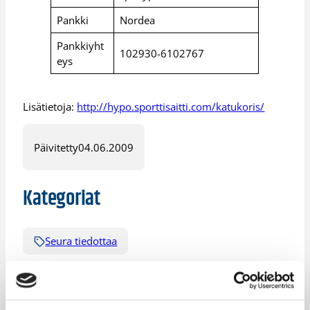
Pankki
Nordea
Pankkiyht
102930-6102767
eys
Lisätietoja:
http://hypo.sporttisaitti.com/katukoris/
Päivitetty
04.06.2009
Kategoriat
Seura tiedottaa