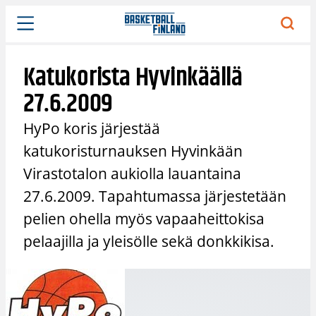
Siirry
sisältöön
Katukorista Hyvinkäällä
27.6.2009
HyPo koris järjestää
katukoristurnauksen Hyvinkään
Virastotalon aukiolla lauantaina
27.6.2009. Tapahtumassa järjestetään
pelien ohella myös vapaaheittokisa
pelaajilla ja yleisölle sekä donkkikisa.