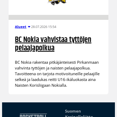
28.07.2026 15:54
Alueet
BC Nokia vahvistaa tyttöjen
pelaajapolkua
BC Nokia rakentaa pitkäjänteisesti Pirkanmaan
vahvinta tyttöjen ja naisten pelaajapolkua.
Tavoitteena on tarjota motivoituneille pelaajille
selkeä ja laadukas reitti U16-ikäluokasta aina
Naisten Korisliigaan Nokialla.
Suomen
Koripalloliitto