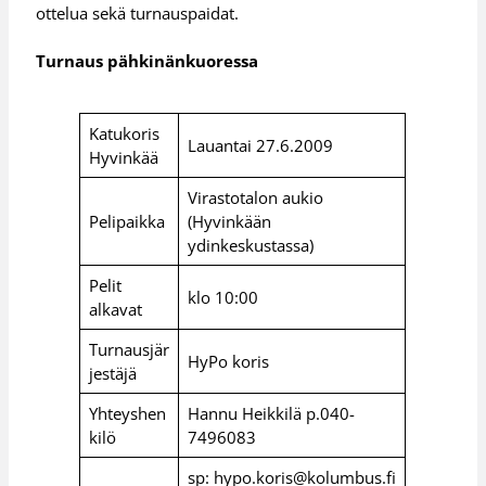
ottelua sekä turnauspaidat.
Turnaus pähkinänkuoressa
Katukoris
Lauantai 27.6.2009
Hyvinkää
Virastotalon aukio
Pelipaikka
(Hyvinkään
ydinkeskustassa)
Pelit
klo 10:00
alkavat
Turnausjär
HyPo koris
jestäjä
Yhteyshen
Hannu Heikkilä p.040-
kilö
7496083
sp: hypo.koris@kolumbus.fi