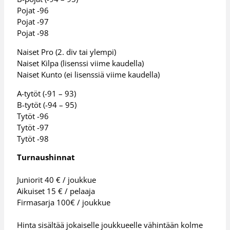
Pojat -96
Pojat -97
Pojat -98
Naiset Pro (2. div tai ylempi)
Naiset Kilpa (lisenssi viime kaudella)
Naiset Kunto (ei lisenssiä viime kaudella)
A-tytöt (-91 – 93)
B-tytöt (-94 – 95)
Tytöt -96
Tytöt -97
Tytöt -98
Turnaush
innat
Juniorit 40 € / joukkue
Aikuiset 15 € / pelaaja
Firmasarja 100€ / joukkue
Hinta sisältää jokaiselle joukkueelle vähintään kolme