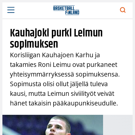
Siirry
sisältöön
Kauhajoki purki Leimun
sopimuksen
Korisliigan Kauhajoen Karhu ja
takamies Roni Leimu ovat purkaneet
yhteisymmärryksessä sopimuksensa.
Sopimusta olisi ollut jäljellä tuleva
kausi, mutta Leimun siviilityöt veivät
hänet takaisin pääkaupunkiseudulle.