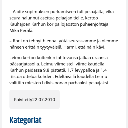
– Aloite sopimuksen purkamiseen tuli pelaajalta, eikä
seura halunnut asettua pelaajan tielle, kertoo
Kauhajoen Karhun koripallojaoston puheenjohtaja
Mika Perälä.
– Roni on tehnyt hienoa työtä seurassamme ja olemme
häneen erittäin tyytyväisiä. Harmi, että näin kävi.
Leimu kertoo kuitenkin tahtovansa jatkaa uraansa
pääsarjatasolla. Leimu viimeisteli viime kaudella
Karhun paidassa 9,8 pistettä, 1,7 levypalloa ja 1,4
riistoa ottelua kohden. Edeltävällä kaudella Leimu
valittiin miesten I divisioonan parhaaksi pelaajaksi.
Päivitetty
22.07.2010
Kategoriat