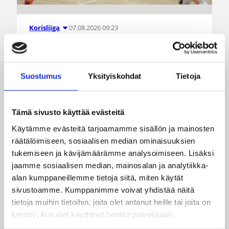
07.08.2026 09:23
Korisliiga
Daniel Dolenc KTP-Basketin
haaviin
Suostumus
Yksityiskohdat
Tietoja
Dolenc on rakentanut pitkän ammattilaisuran
Suomen lisäksi Ranskassa, Itävallassa,
Tämä sivusto käyttää evästeitä
Liettuassa, Romaniassa, Bosniassa ja viimeksi
Käytämme evästeitä tarjoamamme sisällön ja mainosten
Islannissa.
räätälöimiseen, sosiaalisen median ominaisuuksien
tukemiseen ja kävijämäärämme analysoimiseen. Lisäksi
jaamme sosiaalisen median, mainosalan ja analytiikka-
alan kumppaneillemme tietoja siitä, miten käytät
sivustoamme. Kumppanimme voivat yhdistää näitä
tietoja muihin tietoihin, joita olet antanut heille tai joita on
kerätty, kun olet käyttänyt heidän palvelujaan.