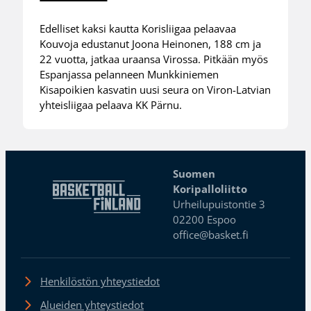
Edelliset kaksi kautta Korisliigaa pelaavaa
Kouvoja edustanut Joona Heinonen, 188 cm ja
22 vuotta, jatkaa uraansa Virossa. Pitkään myös
Espanjassa pelanneen Munkkiniemen
Kisapoikien kasvatin uusi seura on Viron-Latvian
yhteisliigaa pelaava KK Pärnu.
Suomen
Koripalloliitto
Urheilupuistontie 3
02200 Espoo
office@basket.fi
Henkilöstön yhteystiedot
Alueiden yhteystiedot