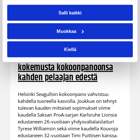
Salli kaikki
Muokkaa
05.08.2026 11:34
Korisliiga
Kiellä
Seagulls hankki taitoa ja
kokemusta kokoonpanoonsa
kahden pelaajan edestä
Helsinki Seagullsin kokoonpano vahvistuu
kahdella tuoreella kasvolla. Joukkue on tehnyt
tulevan kauden mittaiset sopimukset viime
kaudella Saksan ProA-sarjan Karlsruhe Lionsia
edustaneen 26-vuotiaan yhdysvaltalaislaituri
Tyrese Williamsin sekä viime kaudella Kouvoja
edustaneen 32-vuotiaan Timi Puittisen kanssa.