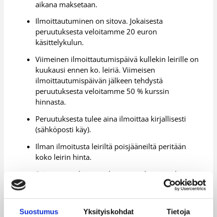
aikana maksetaan.
Ilmoittautuminen on sitova. Jokaisesta
peruutuksesta veloitamme 20 euron
käsittelykulun.
Viimeinen ilmoittautumispäivä kullekin leirille on
kuukausi ennen ko. leiriä. Viimeisen
ilmoittautumispäivän jälkeen tehdystä
peruutuksesta veloitamme 50 % kurssin
hinnasta.
Peruutuksesta tulee aina ilmoittaa kirjallisesti
(sähköposti käy).
Ilman ilmoitusta leiriltä poisjääneiltä peritään
koko leirin hinta.
Sairaustapauksissa palautamme kurssimaksun
lääkärintodistusta vastaan vähennettynä
toimistokuluilla 20 €
Leiri voidaan peruuttaa järjestäjän taholta, mikäli
Suostumus
Yksityiskohdat
Tietoja