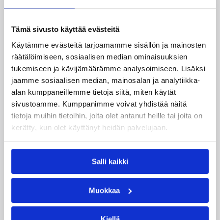
ilmoittautuneita ei ole riittävästi.
Koripalloliitto pidättää oikeuden muutoksiin.
Tämä sivusto käyttää evästeitä
Mikäli sinulla on sporttirekisteritunnukset, käytäthän
Käytämme evästeitä tarjoamamme sisällön ja mainosten
niitä ilmoittautuessasi!
räätälöimiseen, sosiaalisen median ominaisuuksien
tukemiseen ja kävijämäärämme analysoimiseen. Lisäksi
Päivitetty
21.02.2011
jaamme sosiaalisen median, mainosalan ja analytiikka-
alan kumppaneillemme tietoja siitä, miten käytät
sivustoamme. Kumppanimme voivat yhdistää näitä
Kategoriat
tietoja muihin tietoihin, joita olet antanut heille tai joita on
kerätty, kun olet käyttänyt heidän palvelujaan.
Koripalloliitto
Korisleirit
Salli kaikki
Muokkaa
Katso myös
Kiellä