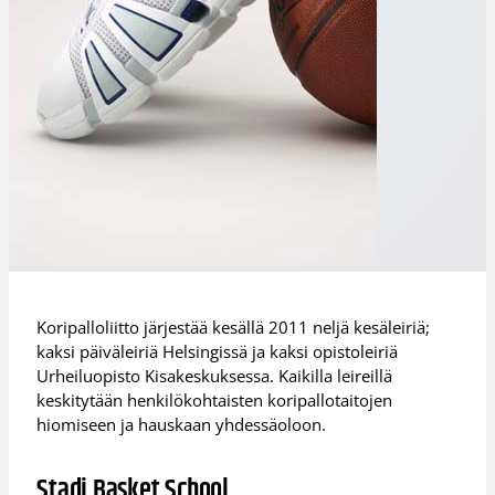
Koripalloliitto järjestää kesällä 2011 neljä kesäleiriä;
kaksi päiväleiriä Helsingissä ja kaksi opistoleiriä
Urheiluopisto Kisakeskuksessa. Kaikilla leireillä
keskitytään henkilökohtaisten koripallotaitojen
hiomiseen ja hauskaan yhdessäoloon.
Stadi Basket School