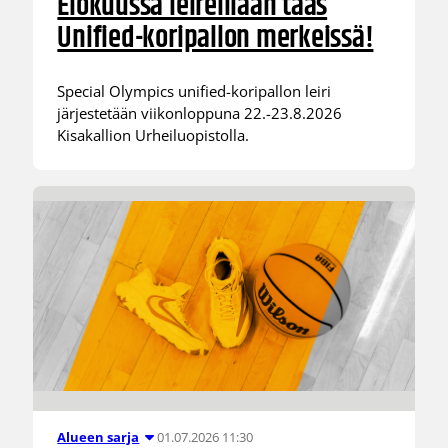
Elokuussa leireillään taas
Unified-koripallon merkeissä!
Special Olympics unified-koripallon leiri
järjestetään viikonloppuna 22.-23.8.2026
Kisakallion Urheiluopistolla.
01.07.2026 11:30
Alueen sarja