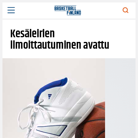
Siirry
sisältöön
Kesäleirien
ilmoittautuminen avattu