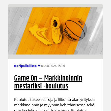
03.08.2026 15:25
Koripalloliitto
Game On – Markkinoinnin
mestariksi -koulutus
Koulutus tukee seuroja ja liikunta-alan yrityksiä
markkinoinnin ja myynnin kehittämisessä sekä
opettaa tekoälyn käyttöä arjessa. Koulutus