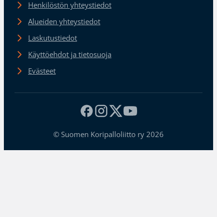
Henkilöstön yhteystiedot
Alueiden yhteystiedot
Laskutustiedot
Käyttöehdot ja tietosuoja
Evästeet
© Suomen Koripalloliitto ry 2026