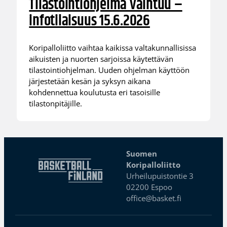
Tilastointiohjelma vaihtuu –
infotilaisuus 15.6.2026
Koripalloliitto vaihtaa kaikissa valtakunnallisissa
aikuisten ja nuorten sarjoissa käytettävän
tilastointiohjelman. Uuden ohjelman käyttöön
järjestetään kesän ja syksyn aikana
kohdennettua koulutusta eri tasoisille
tilastonpitäjille.
Suomen
Koripalloliitto
Urheilupuistontie 3
02200 Espoo
office@basket.fi