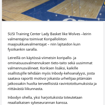
SUSI Training Center Lady Basket like Wolves –leirin
valmentajina toimivat Koripalloliiton
maajoukkuevalmentajat – niin lajitaidon kuin
fysiikankin saralla.
Leireillä on käytössä viimeisin koripallo- ja
ominaisuusvalmennuksen tieto-taito sekä uusimmat
valmennusvälineet. Koriksen lisäksi, kaikille
osallistujille tehdään myös Inbody-kehoanalyysi, josta
saatava raportti motivoi jokaista urheilijaa pitämään
jatkossakin huolta terveellisistä ravintotottumuksista ja
riittävästä liikunnasta.
Inbodyn ohella, yksi harjoituksista toteutetaan
reaaliaikaisen sykeseurannan kanssa.