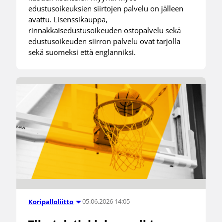
edustusoikeuksien siirtojen palvelu on jälleen
avattu. Lisenssikauppa,
rinnakkaisedustusoikeuden ostopalvelu sekä
edustusoikeuden siirron palvelu ovat tarjolla
sekä suomeksi että englanniksi.
05.06.2026 14:05
Koripalloliitto