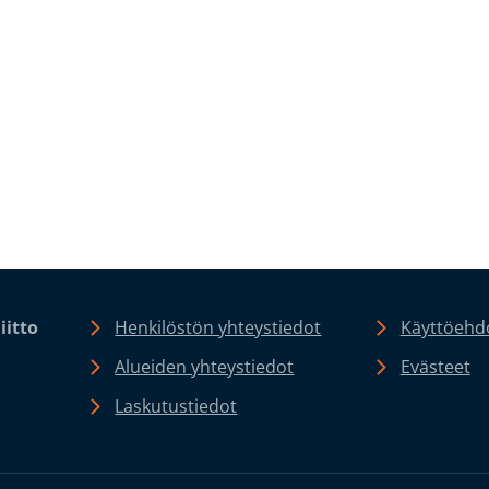
iitto
Henkilöstön yhteystiedot
Käyttöehdo
Alueiden yhteystiedot
Evästeet
Laskutustiedot