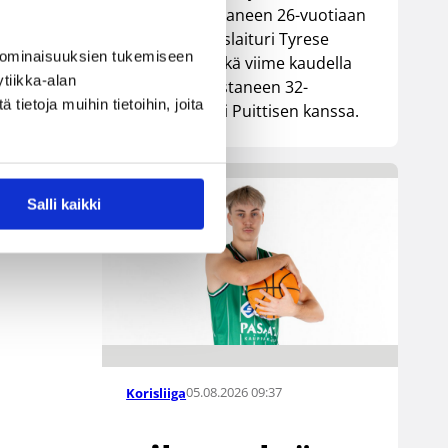
Lionsia edustaneen 26-vuotiaan
yhdysvaltalaislaituri Tyrese
 ominaisuuksien tukemiseen
Williamsin sekä viime kaudella
tiikka-alan
Kouvoja edustaneen 32-
ietoja muihin tietoihin, joita
vuotiaan Timi Puittisen kanssa.
Salli kaikki
05.08.2026 09:37
Korisliiga