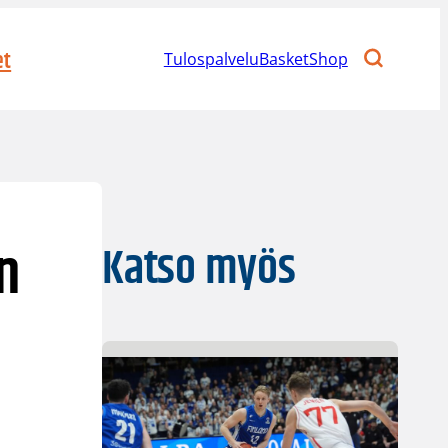
et
Tulospalvelu
BasketShop
n
Katso myös