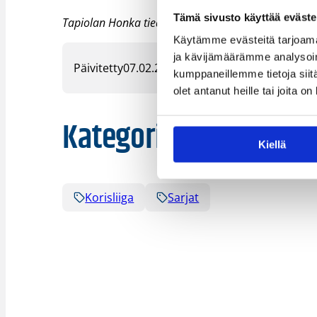
Tämä sivusto käyttää eväste
Tapiolan Honka tiedotti maanantaina, että pelaajas
Käytämme evästeitä tarjoama
ja kävijämäärämme analysoim
Päivitetty
07.02.2023
kumppaneillemme tietoja siitä
olet antanut heille tai joita o
Kategoriat
Kiellä
Korisliiga
Sarjat