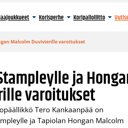
aajoukkueet
Korisperhe
Koripalloliitto
Uutis
ngan Malcolm Duvivierille varoitukset
Stampleylle ja Honga
ille varoitukset
itopäällikkö Tero Kankaanpää on
mpleylle ja Tapiolan Hongan Malcolm