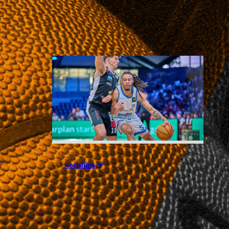
Liettuassa, Romaniassa,
Bosniassa ja viimeksi Islannissa.
05.08.2026 11:34
Korisliiga
Seagulls
hankki taitoa