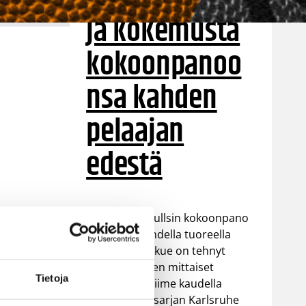
ja kokemusta
kokoonpanoo
nsa kahden
pelaajan
edestä
Helsinki Seagullsin kokoonpano
vahvistuu kahdella tuoreella
kasvolla. Joukkue on tehnyt
tulevan kauden mittaiset
Tietoja
sopimukset viime kaudella
Saksan ProA-sarjan Karlsruhe