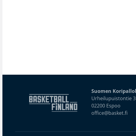
Suomen Koripallol
Urheilupuistontie 3
02200 Espoo
office@basket.fi