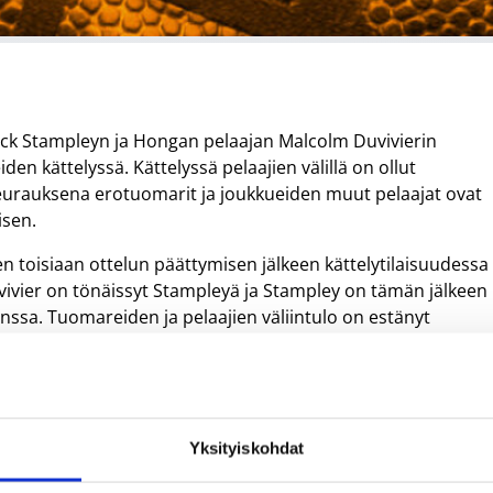
ick Stampleyn ja Hongan pelaajan Malcolm Duvivierin
den kättelyssä. Kättelyssä pelaajien välillä on ollut
 seurauksena erotuomarit ja joukkueiden muut pelaajat ovat
isen.
n toisiaan ottelun päättymisen jälkeen kättelytilaisuudessa
Duvivier on tönäissyt Stampleyä ja Stampley on tämän jälkeen
anssa. Tuomareiden ja pelaajien väliintulo on estänyt
pelaajien käytös on ollut raportin mukaisessa tilanteessa
tuksella sovitettavissa.
Yksityiskohdat
äärää Korihaiden Nick Stampleylle ja Hongan Malcolm