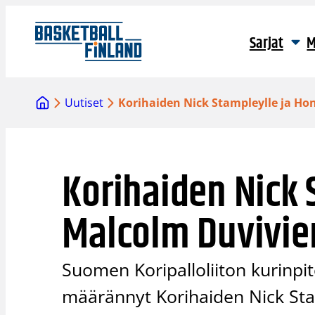
Siirry
sisältöön
Sarjat
M
Uutiset
Korihaiden Nick Stampleylle ja Ho
Korihaiden Nick 
Malcolm Duvivier
Suomen Koripalloliiton kurinp
määrännyt Korihaiden Nick Sta