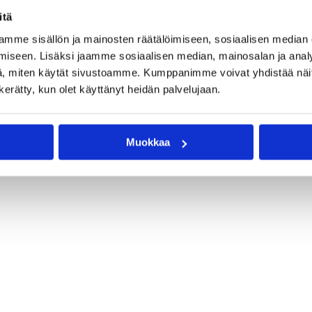
itä
opimus Duvivierin kanssa on purettu pelaajan aloitteesta.
mme sisällön ja mainosten räätälöimiseen, sosiaalisen median
iseen. Lisäksi jaamme sosiaalisen median, mainosalan ja analy
, miten käytät sivustoamme. Kumppanimme voivat yhdistää näitä t
n kerätty, kun olet käyttänyt heidän palvelujaan.
Muokkaa