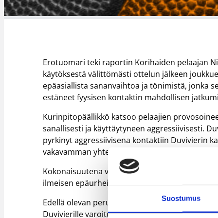
Erotuomari teki raportin Korihaiden pelaajan N
käytöksestä välittömästi ottelun jälkeen joukkuei
epäasiallista sananvaihtoa ja tönimistä, jonka
estäneet fyysisen kontaktin mahdollisen jatkum
Kurinpitopäällikkö katsoo pelaajien provosoinee
sanallisesti ja käyttäytyneen aggressiivisesti. 
pyrkinyt aggressiivisena kontaktiin Duvivierin k
vakavamman yhteydenoton.
Kokonaisuutena voidaan katsoa, että molempien 
ilmeisen epäurheilijamaista, mutta on vielä varoi
Suostumus
Edellä olevan perusteella kurinpitopäällikkö m
Duvivierille varoituksen.