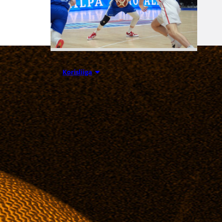
07.08.2026 09:23
Korisliiga
Daniel Dolenc
KTP-Basketin
haaviin
Dolenc on rakentanut pitkän
ammattilaisuran Suomen lisäksi
Ranskassa, Itävallassa,