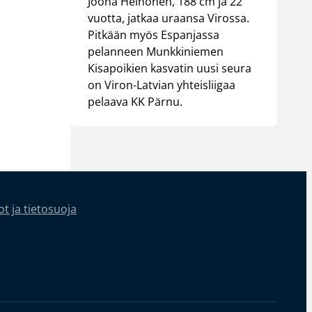
Joona Heinonen, 188 cm ja 22
vuotta, jatkaa uraansa Virossa.
Pitkään myös Espanjassa
pelanneen Munkkiniemen
Kisapoikien kasvatin uusi seura
on Viron-Latvian yhteisliigaa
pelaava KK Pärnu.
t ja tietosuoja