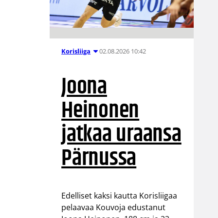
02.08.2026 10:42
Korisliiga
Joona
Heinonen
jatkaa uraansa
Pärnussa
Edelliset kaksi kautta Korisliigaa
pelaavaa Kouvoja edustanut