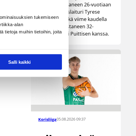
Lionsia edustaneen 26-vuotiaan
yhdysvaltalaislaituri Tyrese
 ominaisuuksien tukemiseen
Williamsin sekä viime kaudella
tiikka-alan
Kouvoja edustaneen 32-
ietoja muihin tietoihin, joita
vuotiaan Timi Puittisen kanssa.
Salli kaikki
05.08.2026 09:37
Korisliiga