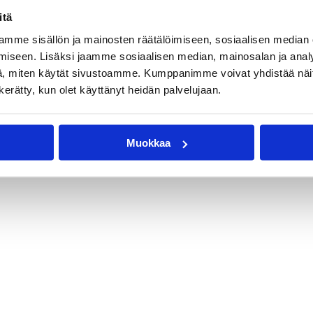
itä
mme sisällön ja mainosten räätälöimiseen, sosiaalisen median
iseen. Lisäksi jaamme sosiaalisen median, mainosalan ja analy
, miten käytät sivustoamme. Kumppanimme voivat yhdistää näitä t
n kerätty, kun olet käyttänyt heidän palvelujaan.
Muokkaa