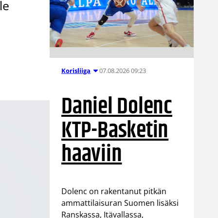
le
07.08.2026 09:23
Korisliiga
Daniel Dolenc
KTP-Basketin
haaviin
Dolenc on rakentanut pitkän
ammattilaisuran Suomen lisäksi
Ranskassa, Itävallassa,