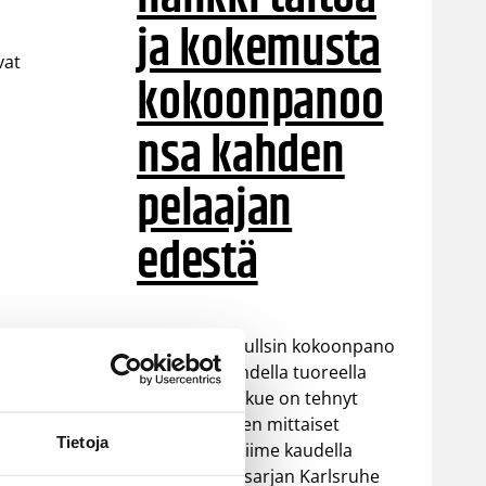
ja kokemusta
vat
kokoonpanoo
nsa kahden
pelaajan
edestä
Helsinki Seagullsin kokoonpano
vahvistuu kahdella tuoreella
kasvolla. Joukkue on tehnyt
tulevan kauden mittaiset
Tietoja
sopimukset viime kaudella
Saksan ProA-sarjan Karlsruhe