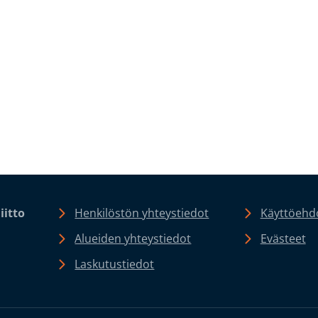
iitto
Henkilöstön yhteystiedot
Käyttöehdo
Alueiden yhteystiedot
Evästeet
Laskutustiedot