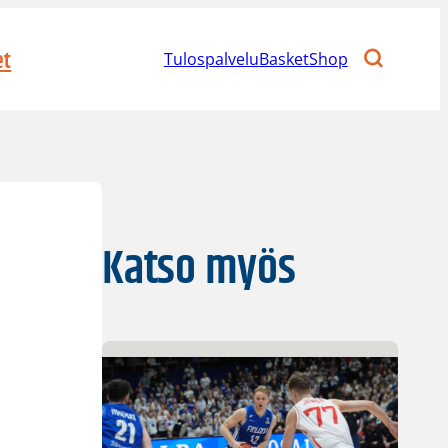
et
Tulospalvelu
BasketShop
Katso myös