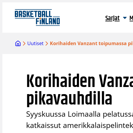
Siirry
sisältöön
Sarjat
M
Uutiset
Korihaiden Vanzant toipumassa pi
Korihaiden Vanz
pikavauhdilla
Syyskuussa Loimaalla pelatuss
katkaissut amerikkalaispelint