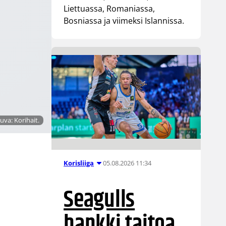
Liettuassa, Romaniassa,
Bosniassa ja viimeksi Islannissa.
uva: Korihait.
05.08.2026 11:34
Korisliiga
Seagulls
hankki taitoa