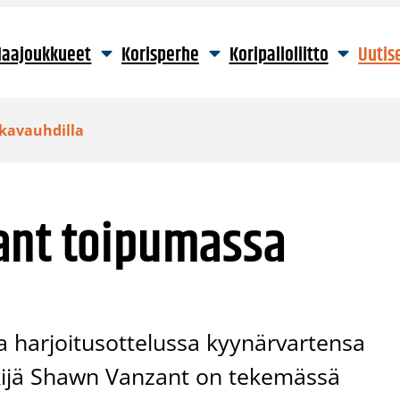
aajoukkueet
Korisperhe
Koripalloliitto
Uutis
kavauhdilla
ant toipumassa
a harjoitusottelussa kyynärvartensa
ekijä Shawn Vanzant on tekemässä