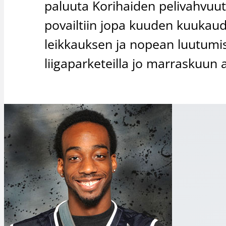
paluuta Korihaiden pelivahvuut
povailtiin jopa kuuden kuuka
leikkauksen ja nopean luutumi
liigaparketeilla jo marraskuun 