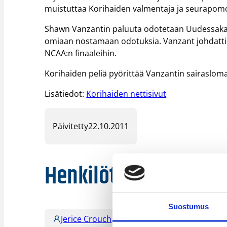
muistuttaa Korihaiden valmentaja ja seurapo
Shawn Vanzantin paluuta odotetaan Uudessakaup
omiaan nostamaan odotuksia. Vanzant johdatti y
NCAA:n finaaleihin.
Korihaiden peliä pyörittää Vanzantin sairasloma
Lisätiedot:
Korihaiden nettisivut
Päivitetty
22.10.2011
Henkilöt
Suostumus
Jerice Crouch
Tom Westerholm