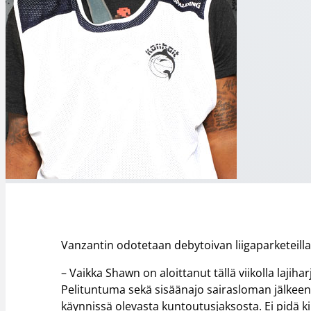
Vanzantin odotetaan debytoivan liigaparketeill
– Vaikka Shawn on aloittanut tällä viikolla laji
Pelituntuma sekä sisäänajo sairasloman jälkeen 
käynnissä olevasta kuntoutusjaksosta. Ei pidä ki