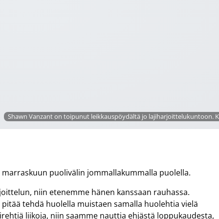
Shawn Vanzant on toipunut leikkauspöydältä jo lajiharjoittelukuntoon. K
a marraskuun puolivälin jommallakummalla puolella.
harjoittelun, niin etenemme hänen kanssaan rauhassa.
pitää tehdä huolella muistaen samalla huolehtia vielä
irehtiä liikoja, niin saamme nauttia ehjästä loppukaudesta,