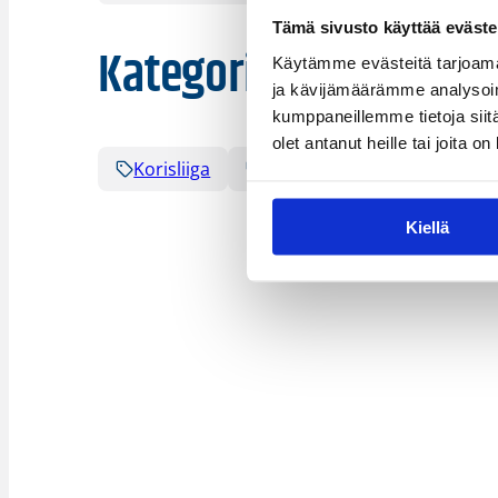
Tämä sivusto käyttää eväste
Kategoriat
Käytämme evästeitä tarjoama
ja kävijämäärämme analysoim
kumppaneillemme tietoja siitä
olet antanut heille tai joita o
Korisliiga
Sarjat
Kiellä