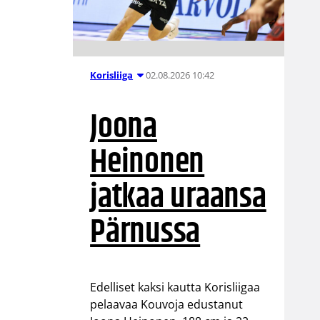
02.08.2026 10:42
Korisliiga
Joona
Heinonen
jatkaa uraansa
Pärnussa
Edelliset kaksi kautta Korisliigaa
pelaavaa Kouvoja edustanut