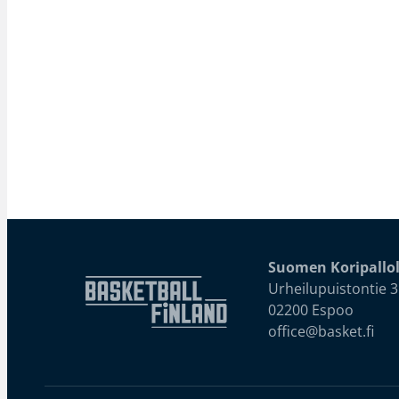
Suomen Koripallol
Urheilupuistontie 3
02200 Espoo
office@basket.fi