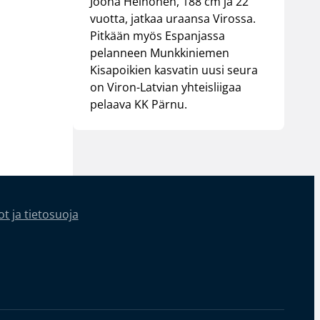
Joona Heinonen, 188 cm ja 22
vuotta, jatkaa uraansa Virossa.
Pitkään myös Espanjassa
pelanneen Munkkiniemen
Kisapoikien kasvatin uusi seura
on Viron-Latvian yhteisliigaa
pelaava KK Pärnu.
t ja tietosuoja