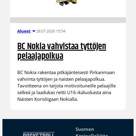
28.07.2026 15:54
Alueet
BC Nokia vahvistaa tyttöjen
pelaajapolkua
BC Nokia rakentaa pitkäjänteisesti Pirkanmaan
vahvinta tyttöjen ja naisten pelaajapolkua.
Tavoitteena on tarjota motivoituneille pelaajille
selkeä ja laadukas reitti U16-ikäluokasta aina
Naisten Korisliigaan Nokialla.
Suomen
Koripalloliitto