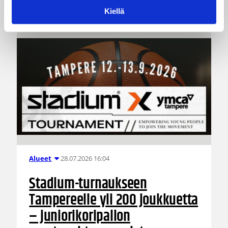
2026–2027 alusta Mikko Salminen.
Kiellä
28.07.2026 16:04
Alueet
Stadium-turnaukseen
Tampereelle yli 200 joukkuetta
– juniorikoripallon