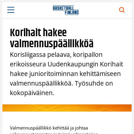
Siirry
sisältöön
Korihait hakee
valmennuspäällikköä
Korisliigassa pelaava, koripallon
erikoisseura Uudenkaupungin Korihait
hakee junioritoiminnan kehittämiseen
valmennuspäällikköä. Työsuhde on
kokopäiväinen.
Valmennuspäällikkö kehittää ja johtaa