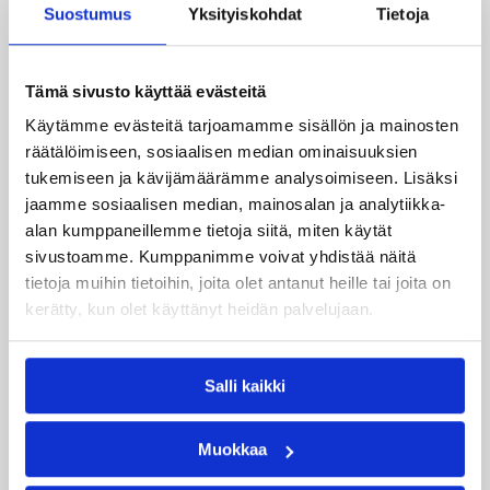
Suostumus
Yksityiskohdat
Tietoja
Tämä sivusto käyttää evästeitä
Käytämme evästeitä tarjoamamme sisällön ja mainosten
räätälöimiseen, sosiaalisen median ominaisuuksien
tukemiseen ja kävijämäärämme analysoimiseen. Lisäksi
jaamme sosiaalisen median, mainosalan ja analytiikka-
alan kumppaneillemme tietoja siitä, miten käytät
sivustoamme. Kumppanimme voivat yhdistää näitä
tietoja muihin tietoihin, joita olet antanut heille tai joita on
kerätty, kun olet käyttänyt heidän palvelujaan.
01.08.2026 16:31
Alueet
Mikko Salminen BC Nokian
Salli kaikki
toiminnanjohtajaksi
Muokkaa
BC Nokian toiminnanjohtajana toimii kauden