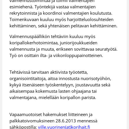
valmennustoimintaa ja toimii valmentajien
esimiehenä. Työntekijä vastaa valmentajien
rekrytoinnista ja koordinoi valmentajien koulutusta.
Toimenkuvaan kuuluu myös harjoitteluolosuhteiden
kehittäminen, sekä yhtenäisen pelitavan kehittäminen.
Valmennuspäällikön tehtäviin kuuluu myös
koripallokerhotoimintaa, juniorijoukkueiden
valmennusta ja muuta, erikseen sovittavaa seuratyötä.
Työ on osittain ilta- ja viikonloppupainotteinen.
Tehtävissä tarvitaan aktiivista työotetta,
organisointitaitoja, aitoa innostusta nuorisotyöhön,
kykyä itsenäiseen työskentelyyn, joustavuutta sekä
aikaisempaa kokemusta lasten ohjaajana tai
valmentajana, mielellään koripallon parista.
Vapaamuotoiset hakemukset liitteineen ja
palkkatoivomuksineen 28.6.2013 mennessä
sähköpostilla:
ville.vuorinen(at)korihait.fi