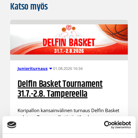
Katso myös
01.08.2026 16:34
Junioriturnaus
Delfin Basket Tournament
31.7.-2.8. Tampereella
Koripallon kansainvälinen turnaus Delfin Basket
pelataan Tampereella tänä viikonloppuna.
Järjestyksessään 39. turnaus kerää yhteen 200
joukkuetta ja tuhansia koripallon ystäviä niin
Suomesta kuin ulkomailta.