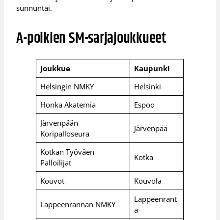
sunnuntai.
A-poikien SM-sarjajoukkueet
Joukkue
Kaupunki
Helsingin NMKY
Helsinki
Honka Akatemia
Espoo
Järvenpään
Järvenpää
Koripalloseura
Kotkan Työväen
Kotka
Palloilijat
Kouvot
Kouvola
Lappeenrant
Lappeenrannan NMKY
a