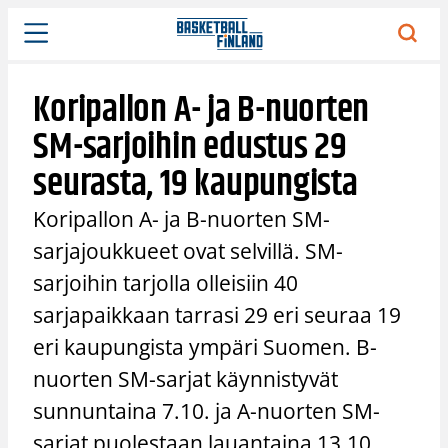
Siirry
sisältöön
Koripallon A- ja B-nuorten
SM-sarjoihin edustus 29
seurasta, 19 kaupungista
Koripallon A- ja B-nuorten SM-
sarjajoukkueet ovat selvillä. SM-
sarjoihin tarjolla olleisiin 40
sarjapaikkaan tarrasi 29 eri seuraa 19
eri kaupungista ympäri Suomen. B-
nuorten SM-sarjat käynnistyvät
sunnuntaina 7.10. ja A-nuorten SM-
sarjat puolestaan lauantaina 13.10.