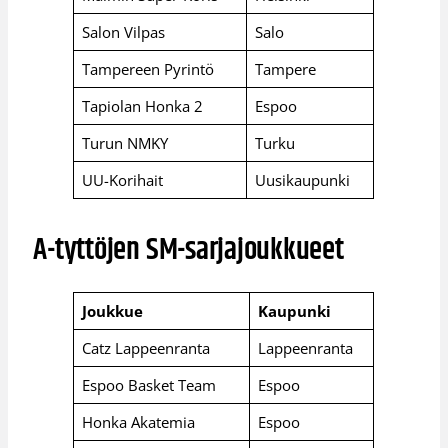
Salon Vilpas
Salo
Tampereen Pyrintö
Tampere
Tapiolan Honka 2
Espoo
Turun NMKY
Turku
UU-Korihait
Uusikaupunki
A-tyttöjen SM-sarjajoukkueet
Joukkue
Kaupunki
Catz Lappeenranta
Lappeenranta
Espoo Basket Team
Espoo
Honka Akatemia
Espoo