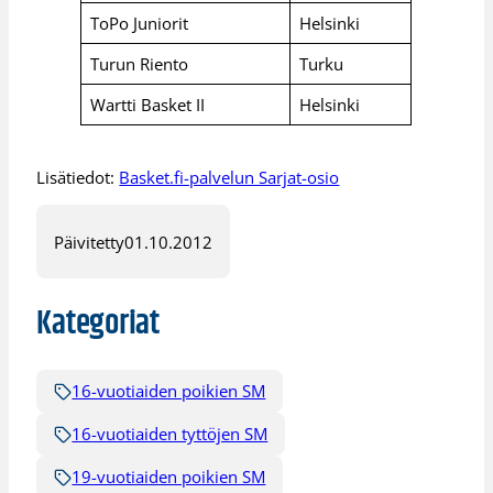
ToPo Juniorit
Helsinki
Turun Riento
Turku
Wartti Basket II
Helsinki
Lisätiedot:
Basket.fi-palvelun Sarjat-osio
Päivitetty
01.10.2012
Kategoriat
16-vuotiaiden poikien SM
16-vuotiaiden tyttöjen SM
19-vuotiaiden poikien SM