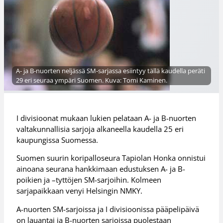
A- ja B-nuorten neljässä SM-sarjassa esiintyy tällä kaudella peräti
29 eri seuraa ympäri Suomen. Kuva: Tomi Kaminen.
I divisioonat mukaan lukien pelataan A- ja B-nuorten
valtakunnallisia sarjoja alkaneella kaudella 25 eri
kaupungissa Suomessa.
Suomen suurin koripalloseura Tapiolan Honka onnistui
ainoana seurana hankkimaan edustuksen A- ja B-
poikien ja –tyttöjen SM-sarjoihin. Kolmeen
sarjapaikkaan venyi Helsingin NMKY.
A-nuorten SM-sarjoissa ja I divisioonissa pääpelipäivä
on lauantai ja B-nuorten sarjoissa puolestaan