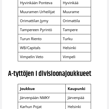
Hyvinkään Ponteva
Hyvinkää
Muuramen Urheilijat
Muurame
Orimattilan Jymy
Orimattila
Tampereen Pyrintö
Tampere
Turun Riento
Turku
WB/Capitals
Helsinki
Vimpelin Veto
Vimpeli
A-tyttöjen I divisioonajoukkueet
Joukkue
Kaupunki
Järvenpään NMKY
Järvenpää
Karhun Pojat
Helsinki