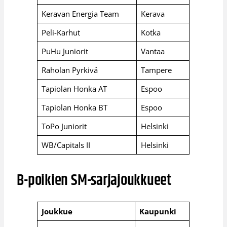
Keravan Energia Team
Kerava
Peli-Karhut
Kotka
PuHu Juniorit
Vantaa
Raholan Pyrkivä
Tampere
Tapiolan Honka AT
Espoo
Tapiolan Honka BT
Espoo
ToPo Juniorit
Helsinki
WB/Capitals II
Helsinki
B-poikien SM-sarjajoukkueet
Joukkue
Kaupunki