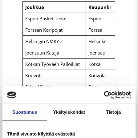
Joukkue
Kaupunki
Espoo Basket Team
Espoo
Forssan Koripojat
Forssa
Helsingin NMKY 2
Helsinki
Joensuun Kataja
Joensuu
Kotkan Työväen Palloilijat
Kotka
Kouvot
Kouvola
Salon Vilpas
Salo
Tampereen Pyrintö
Pyrintö
Wartti Basket
Helsinki
Suostumus
Yksityiskohdat
Tietoja
Äänekosken Huima
Äänekoski
Tämä sivusto käyttää evästeitä