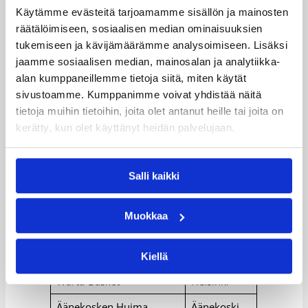
B-tyttöjen SM-sarjajoukkueet
Käytämme evästeitä tarjoamamme sisällön ja mainosten
räätälöimiseen, sosiaalisen median ominaisuuksien
tukemiseen ja kävijämäärämme analysoimiseen. Lisäksi
Joukkue
Kaupunki
jaamme sosiaalisen median, mainosalan ja analytiikka-
BC Nokia
Nokia
alan kumppaneillemme tietoja siitä, miten käytät
sivustoamme. Kumppanimme voivat yhdistää näitä
Espoo Basket Team
Espoo
tietoja muihin tietoihin, joita olet antanut heille tai joita on
Helsingin NMKY
Helsinki
kerätty, kun olet käyttänyt heidän palvelujaan.
Keravan Energia Team
Kerava
Salli kaikki
Kouvot-Jymy
Orimattila
SB-Girls
Lahti
Muokkaa
Tapiolan Honka I
Espoo
Tapiolan Honka II
Espoo
Kiellä
Wartti Basket
Helsinki
Äänekosken Huima
Äänekoski