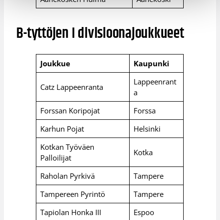
B-tyttöjen I divisioonajoukkueet
Joukkue
Kaupunki
Lappeenrant
Catz Lappeenranta
a
Forssan Koripojat
Forssa
Karhun Pojat
Helsinki
Kotkan Työväen
Kotka
Palloilijat
Raholan Pyrkivä
Tampere
Tampereen Pyrintö
Tampere
Tapiolan Honka III
Espoo