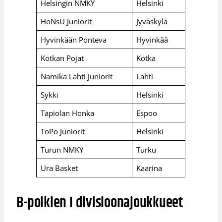
Helsingin NMKY
Helsinki
HoNsU Juniorit
Jyväskylä
Hyvinkään Ponteva
Hyvinkää
Kotkan Pojat
Kotka
Namika Lahti Juniorit
Lahti
Sykki
Helsinki
Tapiolan Honka
Espoo
ToPo Juniorit
Helsinki
Turun NMKY
Turku
Ura Basket
Kaarina
B-poikien I divisioonajoukkueet