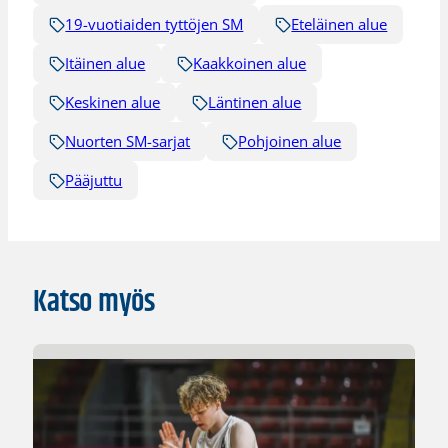
19-vuotiaiden tyttöjen SM
Eteläinen alue
Itäinen alue
Kaakkoinen alue
Keskinen alue
Läntinen alue
Nuorten SM-sarjat
Pohjoinen alue
Pääjuttu
Katso myös