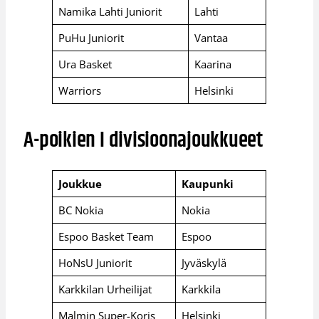
Namika Lahti Juniorit
Lahti
PuHu Juniorit
Vantaa
Ura Basket
Kaarina
Warriors
Helsinki
A-poikien I divisioonajoukkueet
Joukkue
Kaupunki
BC Nokia
Nokia
Espoo Basket Team
Espoo
HoNsU Juniorit
Jyväskylä
Karkkilan Urheilijat
Karkkila
Malmin Super-Koris
Helsinki