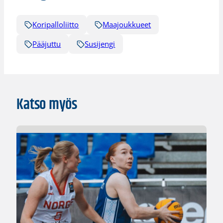
Koripalloliitto
Maajoukkueet
Pääjuttu
Susijengi
Katso myös