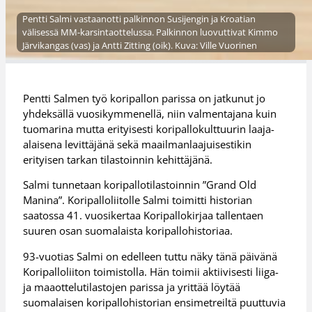
Pentti Salmi vastaanotti palkinnon Susijengin ja Kroatian
välisessä MM-karsintaottelussa. Palkinnon luovuttivat Kimmo
Järvikangas (vas) ja Antti Zitting (oik). Kuva: Ville Vuorinen
Pentti Salmen työ koripallon parissa on jatkunut jo
yhdeksällä vuosikymmenellä, niin valmentajana kuin
tuomarina mutta erityisesti koripallokulttuurin laaja-
alaisena levittäjänä sekä maailmanlaajuisestikin
erityisen tarkan tilastoinnin kehittäjänä.
Salmi tunnetaan koripallotilastoinnin ”Grand Old
Manina”. Koripalloliitolle Salmi toimitti historian
saatossa 41. vuosikertaa Koripallokirjaa tallentaen
suuren osan suomalaista koripallohistoriaa.
93-vuotias Salmi on edelleen tuttu näky tänä päivänä
Koripalloliiton toimistolla. Hän toimii aktiivisesti liiga-
ja maaottelutilastojen parissa ja yrittää löytää
suomalaisen koripallohistorian ensimetreiltä puuttuvia