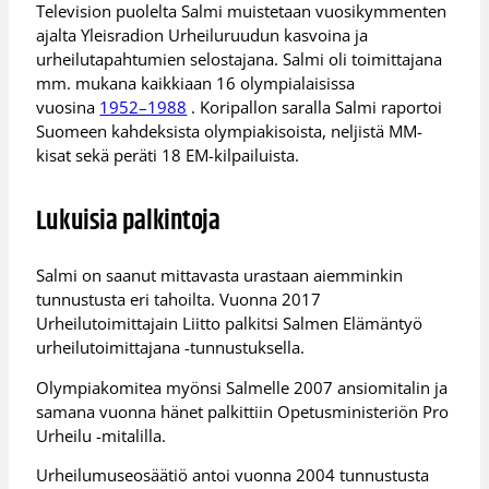
Television puolelta Salmi muistetaan vuosikymmenten
ajalta Yleisradion Urheiluruudun kasvoina ja
urheilutapahtumien selostajana. Salmi oli toimittajana
mm. mukana kaikkiaan 16 olympialaisissa
vuosina
1952–1988
. Koripallon saralla Salmi raportoi
Suomeen kahdeksista olympiakisoista, neljistä MM-
kisat sekä peräti 18 EM-kilpailuista.
Lukuisia palkintoja
Salmi on saanut mittavasta urastaan aiemminkin
tunnustusta eri tahoilta. Vuonna 2017
Urheilutoimittajain Liitto palkitsi Salmen Elämäntyö
urheilutoimittajana -tunnustuksella.
Olympiakomitea myönsi Salmelle 2007 ansiomitalin ja
samana vuonna hänet palkittiin Opetusministeriön Pro
Urheilu -mitalilla.
Urheilumuseosäätiö antoi vuonna 2004 tunnustusta