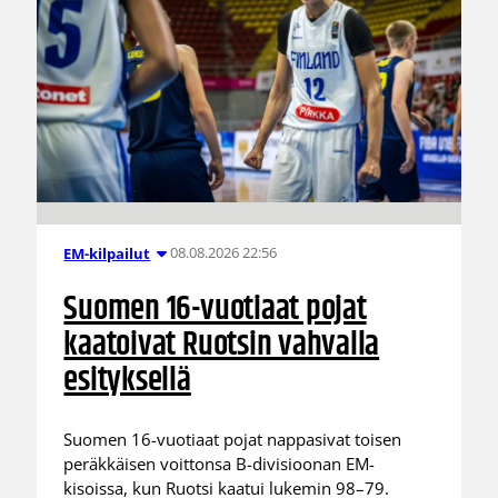
08.08.2026 22:56
EM-kilpailut
Suomen 16-vuotiaat pojat
kaatoivat Ruotsin vahvalla
esityksellä
Suomen 16-vuotiaat pojat nappasivat toisen
peräkkäisen voittonsa B-divisioonan EM-
kisoissa, kun Ruotsi kaatui lukemin 98–79.