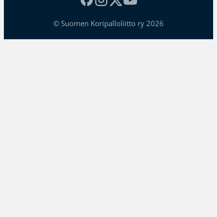
© Suomen Koripalloliitto ry 2026