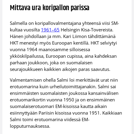
Mittava ura koripallon parissa
Salmella on koripallovalmentajana yhteensä viisi SM-
kultaa vuosilta
1961–65
Helsingin Kisa-Tovereista.
Hänen johdollaan ja mm. Kari Liimon tähdittämänä
HKT menestyi myös Euroopan kentillä. HKT selviytyi
vuonna 1964 maanosamme silloisessa
ykköskilpailussa, Euroopan cupissa, aina kahdeksan
parhaan joukkoon, joka on suomalaisen
seurajoukkueen kaikkien aikojen paras saavutus.
Valmentamisen ohella Salmi loi merkittävät urat niin
erotuomarina kuin urheilutoimittajanakin. Salmi sai
ensimmäisten suomalaisten joukossa kansainvälisen
erotuomarikortin vuonna 1950 ja on ensimmäinen
suomalaiserotuomari EM-kisoissa kautta aikain
esiinnyttyään Pariisin kisoissa vuonna 1951. Kaikkiaan
Salmi toimi erotuomarina viidessä EM-
lopputurnauksessa.