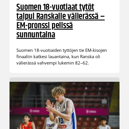
Suomen 18-vuotiaat tytöt
taipui Ranskalle välierässä –
EM-pronssi pelissä
sunnuntaina
Suomen 18-vuotiaiden tyttöjen tie EM-kisojen
finaaliin katkesi lauantaina, kun Ranska oli
välierässä vahvempi lukemin 82–62.