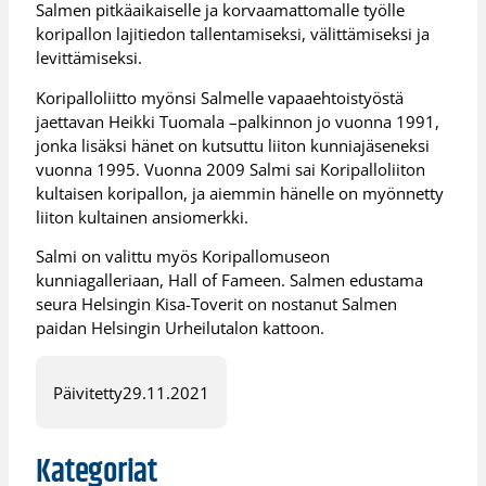
Salmen pitkäaikaiselle ja korvaamattomalle työlle
koripallon lajitiedon tallentamiseksi, välittämiseksi ja
levittämiseksi.
Koripalloliitto myönsi Salmelle vapaaehtoistyöstä
jaettavan Heikki Tuomala –palkinnon jo vuonna 1991,
jonka lisäksi hänet on kutsuttu liiton kunniajäseneksi
vuonna 1995. Vuonna 2009 Salmi sai Koripalloliiton
kultaisen koripallon, ja aiemmin hänelle on myönnetty
liiton kultainen ansiomerkki.
Salmi on valittu myös Koripallomuseon
kunniagalleriaan, Hall of Fameen. Salmen edustama
seura Helsingin Kisa-Toverit on nostanut Salmen
paidan Helsingin Urheilutalon kattoon.
Päivitetty
29.11.2021
Kategoriat