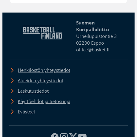
Suomen
Koripalloliitto
Urheilupuistontie 3
02200 Espoo
office@basket.fi
Henkilöstön yhteystiedot
Alueiden yhteystiedot
Laskutustiedot
Käyttöehdot ja tietosuoja
Evästeet