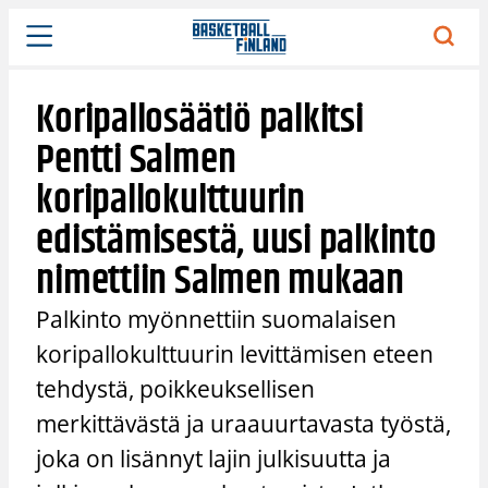
Siirry
sisältöön
Koripallosäätiö palkitsi
Pentti Salmen
koripallokulttuurin
edistämisestä, uusi palkinto
nimettiin Salmen mukaan
Palkinto myönnettiin suomalaisen
koripallokulttuurin levittämisen eteen
tehdystä, poikkeuksellisen
merkittävästä ja uraauurtavasta työstä,
joka on lisännyt lajin julkisuutta ja