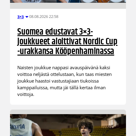
08.08.2026 22:58
3×3
Suomea edustavat 3×3-
joukkueet aloittivat Nordic Cup
-urakkansa Kööpenhaminassa
Naisten joukkue nappasi avauspäivänä kaksi
voittoa neljästä ottelustaan, kun taas miesten
joukkue haastoi vastustajiaan tiukoissa
kamppailuissa, mutta jäi tällä kertaa ilman
voittoja.