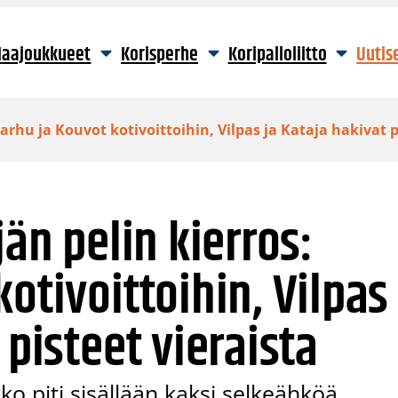
aajoukkueet
Korisperhe
Koripalloliitto
Uutis
Karhu ja Kouvot kotivoittoihin, Vilpas ja Kataja hakivat p
jän pelin kierros:
otivoittoihin, Vilpas
 pisteet vieraista
kko piti sisällään kaksi selkeähköä