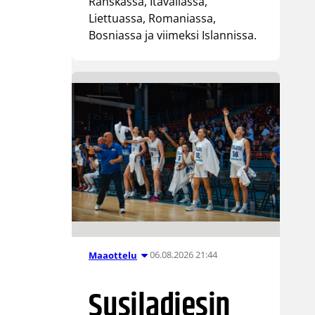
Ranskassa, Itävallassa,
Liettuassa, Romaniassa,
Bosniassa ja viimeksi Islannissa.
06.08.2026 21:44
Maaottelu
Susiladiesin