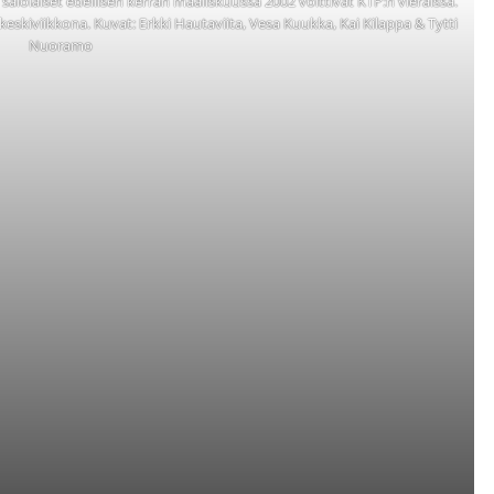
alolaiset edellisen kerran maaliskuussa 2002 voittivat KTP:n vieraissa.
eskiviikkona. Kuvat: Erkki Hautaviita, Vesa Kuukka, Kai Kilappa & Tytti
Nuoramo