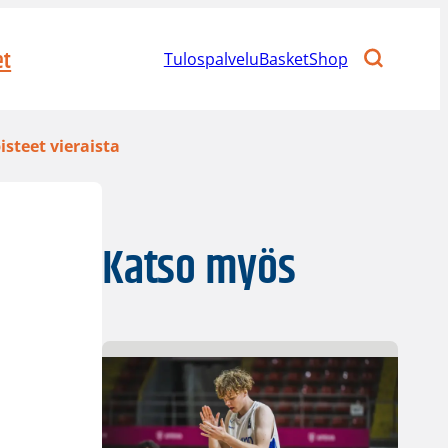
et
Tulospalvelu
BasketShop
isteet vieraista
Katso myös