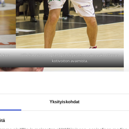
ä, kun
Ville Kauniston tupla-tupla oli yksi Kouvojen vakuuttavan
kotivoiton avaimista.
Yksityiskohdat
itä