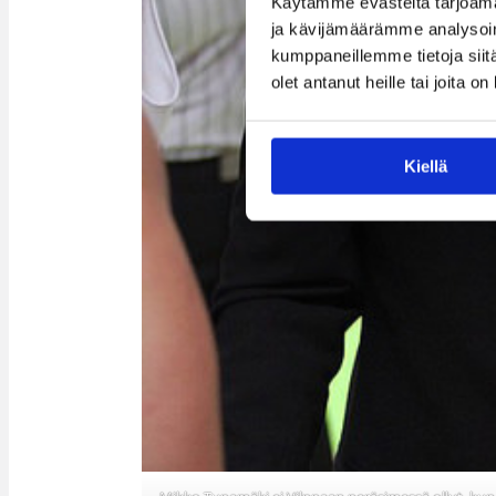
Käytämme evästeitä tarjoama
ja kävijämäärämme analysoim
kumppaneillemme tietoja siitä
olet antanut heille tai joita o
Kiellä