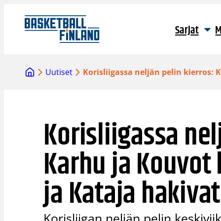
Siirry
sisältöön
Sarjat
M
Uutiset
Korisliigassa neljän pelin kierros: 
Korisliigassa nel
Karhu ja Kouvot k
ja Kataja hakivat
Korisliigan neljän pelin keskivii