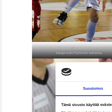
Teemu Rannikko jakoi 10 koriin johtanutta syöttö
Kataja voitti Pyrinnön vieraissa.
Suostumus
Tämä sivusto käyttää eväste