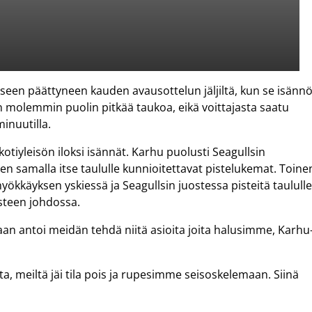
en päättyneen kauden avausottelun jäljiltä, kun se isännö
nen molemmin puolin pitkää taukoa, eikä voittajasta saatu
minuutilla.
kotiyleisön iloksi isännät. Karhu puolusti Seagullsin
n samalla itse taululle kunnioitettavat pistelukemat. Toine
yökkäyksen yskiessä ja Seagullsin juostessa pisteitä taululle
pisteen johdossa.
aan antoi meidän tehdä niitä asioita joita halusimme, Karhu
ta, meiltä jäi tila pois ja rupesimme seisoskelemaan. Siinä