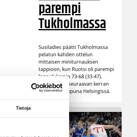
parempi
Tukholmassa
Susiladies päätti Tukholmassa
pelatun kahden ottelun
mittaisen miniturnauksen
tappioon, kun Ruotsi oli parempi
loppulukemin 73-68 (33-47).
Suomi pelaa seuraavan kerran
ensi viikonloppuna Helsingissä.
Tietoja