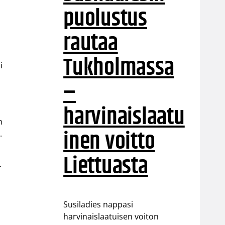
puolustus
rautaa
Tukholmassa
i
–
harvinaislaatu
n
inen voitto
.
Liettuasta
-
Susiladies nappasi
harvinaislaatuisen voiton