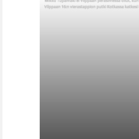
Mikko Tupamäki ei Vilppaan peräsimessä ollut, kun s
Vilppaan 16:n vierastappion putki Kotkassa katkesi k