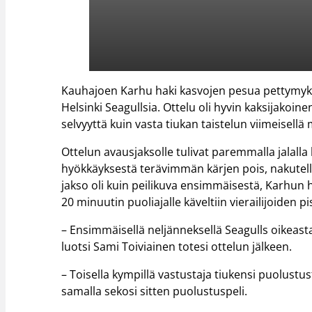
Kauhajoen Karhu haki kasvojen pesua pettymykse
Helsinki Seagullsia. Ottelu oli hyvin kaksijakoi
selvyyttä kuin vasta tiukan taistelun viimeisellä 
Ottelun avausjaksolle tulivat paremmalla jalalla 
hyökkäyksestä terävimmän kärjen pois, nakutelle
jakso oli kuin peilikuva ensimmäisestä, Karhun h
20 minuutin puoliajalle käveltiin vierailijoiden 
– Ensimmäisellä neljänneksellä Seagulls oikeast
luotsi Sami Toiviainen totesi ottelun jälkeen.
– Toisella kympillä vastustaja tiukensi puolustus
samalla sekosi sitten puolustuspeli.