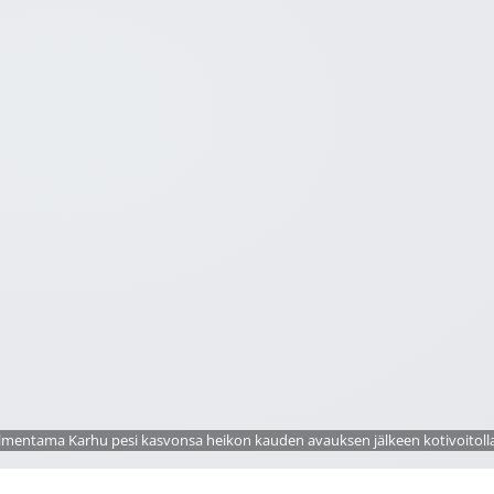
almentama Karhu pesi kasvonsa heikon kauden avauksen jälkeen kotivoitolla 