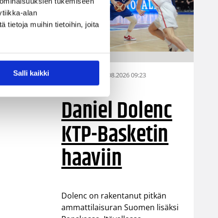
 ominaisuuksien tukemiseen
tiikka-alan
ietoja muihin tietoihin, joita
Salli kaikki
07.08.2026 09:23
Korisliiga
Daniel Dolenc
KTP-Basketin
haaviin
Dolenc on rakentanut pitkän
ammattilaisuran Suomen lisäksi