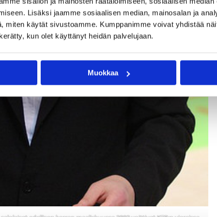
mme sisällön ja mainosten räätälöimiseen, sosiaalisen median
iseen. Lisäksi jaamme sosiaalisen median, mainosalan ja analy
, miten käytät sivustoamme. Kumppanimme voivat yhdistää näitä t
n kerätty, kun olet käyttänyt heidän palvelujaan.
Muokkaa