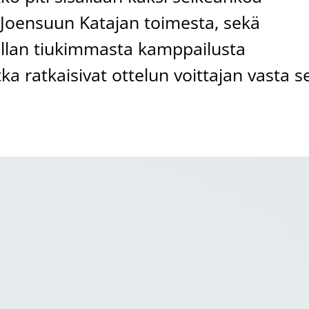
a Joensuun Katajan toimesta, sekä
Illan tiukimmasta kamppailusta
tka ratkaisivat ottelun voittajan vasta s