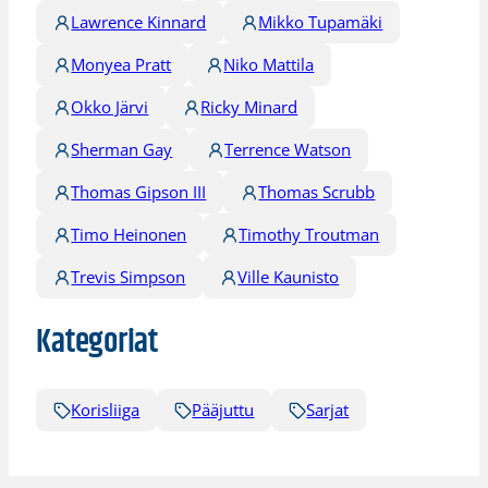
Lawrence Kinnard
Mikko Tupamäki
Monyea Pratt
Niko Mattila
Okko Järvi
Ricky Minard
Sherman Gay
Terrence Watson
Thomas Gipson III
Thomas Scrubb
Timo Heinonen
Timothy Troutman
Trevis Simpson
Ville Kaunisto
Kategoriat
Korisliiga
Pääjuttu
Sarjat