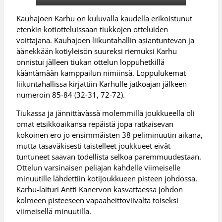
Kauhajoen Karhu on kuluvalla kaudella erikoistunut
etenkin kotiotteluissaan tiukkojen otteluiden
voittajana. Kauhajoen liikuntahallin asiantuntevan ja
äänekkään kotiyleisön suureksi riemuksi Karhu
onnistui jälleen tiukan ottelun loppuhetkillä
kääntämään kamppailun nimiinsä. Loppulukemat
liikuntahallissa kirjattiin Karhulle jatkoajan jälkeen
numeroin 85-84 (32-31, 72-72).
Tiukassa ja jännittävässä molemmilla joukkueella oli
omat etsikkoaikansa repäistä jopa ratkaisevan
kokoinen ero jo ensimmäisten 38 peliminuutin aikana,
mutta tasaväkisesti taistelleet joukkueet eivät
tuntuneet saavan todellista selkoa paremmuudestaan.
Ottelun varsinaisen peliajan kahdelle viimeiselle
minuutille lähdettiin kotijoukkueen pisteen johdossa,
Karhu-laituri Antti Kanervon kasvattaessa johdon
kolmeen pisteeseen vapaaheittoviivalta toiseksi
viimeisellä minuutilla.