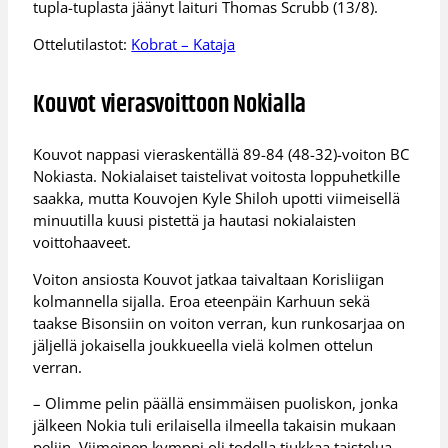
tupla-tuplasta jäänyt laituri Thomas Scrubb (13/8).
Ottelutilastot:
Kobrat – Kataja
Kouvot vierasvoittoon Nokialla
Kouvot nappasi vieraskentällä 89-84 (48-32)-voiton BC
Nokiasta. Nokialaiset taistelivat voitosta loppuhetkille
saakka, mutta Kouvojen Kyle Shiloh upotti viimeisellä
minuutilla kuusi pistettä ja hautasi nokialaisten
voittohaaveet.
Voiton ansiosta Kouvot jatkaa taivaltaan Korisliigan
kolmannella sijalla. Eroa eteenpäin Karhuun sekä
taakse Bisonsiin on voiton verran, kun runkosarjaa on
jäljellä jokaisella joukkueella vielä kolmen ottelun
verran.
– Olimme pelin päällä ensimmäisen puoliskon, jonka
jälkeen Nokia tuli erilaisella ilmeella takaisin mukaan
peliin. Viimeinen kymppi oli todella tiukkaa taistelua.