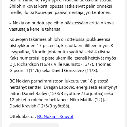
Shilohin kovat korit lopussa ratkaisivat pelin onneksi
meille, iloitsi Kouvojen päävalmentaja Jyri Lehtonen.
– Nokia on pudotuspeleihin päästessään erittäin kova
vastustaja kenelle tahansa.
Kouvojen takamies Shiloh oli ottelussa joukkueensa
pisteykkönen 17 pisteellä, kirjauttaen tililleen myös 8
levypalloa, 3 koriin johtanutta syöttöä sekä 4 riistoa.
Kaksinumeroisille pistelukemille itsensä heittivät myös
D.J. Richardson (16/4), Ville Kaunisto (13/7), Thomas
Gipson III (11/6) sekä David Gonzalvez (11/3).
BC Nokian parhaimmistoon lukeutuivat 18 pistettä
heittänyt sentteri Dragan Labovic, energisesti esiintynyt
laituri Daniel Bailey (15/8/3 syöttöä/2 torjuntaa) sekä
12 pistettä mieheen heittäneet Niko Mattila (12) ja
David Kravish (12/6/3 syöttöä).
Ottelutilastot:
BC Nokia – Kouvot