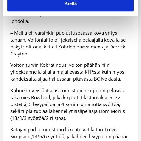
vastuuta laajasti pelaajistonsa kesken. Kobrat käytti
Kiellä
tilaisuuden hyväkseen, pelaten energistä ja yleisöön
menevää koripalloa takamies Austen Rowlandin
johdolla.
– Meillä oli varsinkin puolustuspäässä kova yritys
tänään. Voitontahto oli jokaisella pelaajalla kova ja se
näkyi voittona, kiitteli Kobrien päävalmentaja Derrick
Crayton.
Voiton turvin Kobrat nousi voiton päähän niin
yhdeksännellä sijalla majailevasta KTP:sta kuin myös
kahdeksatta sijaa hallussaan pitävästä BC Nokiasta.
Kobrien riveistä itsensä onnistujien kirjoihin pelasivat
takamies Rowland, joka kirjautti tilastorivikseen 22
pistettä, 5 levypalloa ja 4 koriin johtanutta syöttöä,
sekä tupla-tuplaa lähennellyt sisäpelaaja Dom Morris
(18/8/3 syöttöä/2 riistoa).
Katajan parhaimmistoon lukeutuivat laituri Trevis
Simpson (14/6/6 syöttöä) ja kahden levypallon päähän