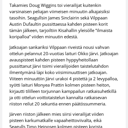
Takamies Doug Wiggins toi vierailijat kuitenkin
varsinaisen peliajan viimeisen minuutin alkajaisiksi
tasoihin. Seagullsin James Sinclairin sekä Vilppaan
Austin Dufaultin pussittaessa kahden pisteen korit
tämän jälkeen, tarjoiltiin Kisahallin yleisölle ”ilmaista
koripalloa” viiden minuutin edestä.
Jatkoajan sankariksi Vilppaan riveistä nousi vahvan
ottelun pelannut 20-vuotias laituri Okko Järvi. Jatkoajan
avauspisteet kahden pisteen hyppyheitollaan
pussittanut Järvi toimi vierailijoiden taistelutahdon
ilmentymänä läpi koko viisiminuuttisen jatkoajan.
Viiteen minuuttiin Järvi urakoi 4 pistettä ja 2 levypalloa,
syötti laituri Monyea Prattin kolmen pisteen heiton,
kirjautti tililleen torjunnan kamppailun ratkaisuhetkillä
ja otti ottelun voittotaistelun kannalta ratkaisevan
riiston reilut 20 sekuntia ennen päätössummeria.
Järven riiston jälkeen mies siirsi vierailijat viiden
pisteen karkumatkalle vapaaheittoviivalta, eikä
Seagulls Timo Heinosen kolmen pisteen korista