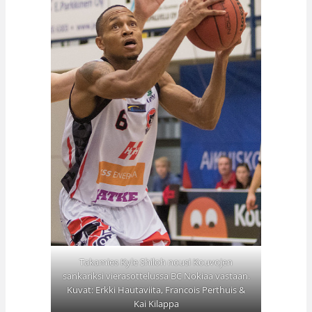
Takamies Kyle Shiloh nousi Kouvojen
sankariksi vierasottelussa BC Nokiaa vastaan.
Kuvat: Erkki Hautaviita, Francois Perthuis &
Kai Kilappa