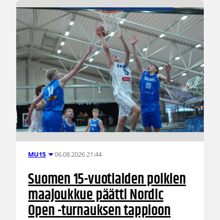
06.08.2026 21:44
MU15
Suomen 15-vuotiaiden poikien
maajoukkue päätti Nordic
Open -turnauksen tappioon