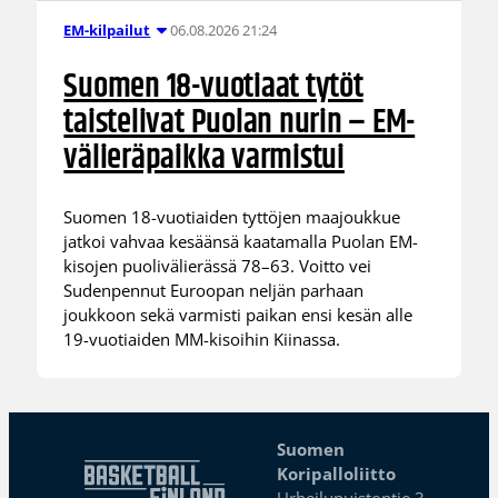
06.08.2026 21:24
EM-kilpailut
Suomen 18-vuotiaat tytöt
taistelivat Puolan nurin – EM-
välieräpaikka varmistui
Suomen 18-vuotiaiden tyttöjen maajoukkue
jatkoi vahvaa kesäänsä kaatamalla Puolan EM-
kisojen puolivälierässä 78–63. Voitto vei
Sudenpennut Euroopan neljän parhaan
joukkoon sekä varmisti paikan ensi kesän alle
19-vuotiaiden MM-kisoihin Kiinassa.
Suomen
Koripalloliitto