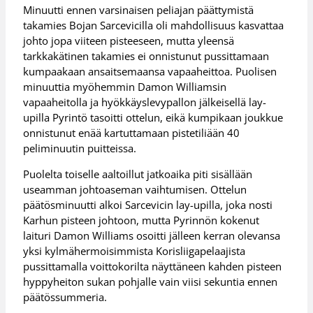
Minuutti ennen varsinaisen peliajan päättymistä
takamies Bojan Sarcevicilla oli mahdollisuus kasvattaa
johto jopa viiteen pisteeseen, mutta yleensä
tarkkakätinen takamies ei onnistunut pussittamaan
kumpaakaan ansaitsemaansa vapaaheittoa. Puolisen
minuuttia myöhemmin Damon Williamsin
vapaaheitolla ja hyökkäyslevypallon jälkeisellä lay-
upilla Pyrintö tasoitti ottelun, eikä kumpikaan joukkue
onnistunut enää kartuttamaan pistetiliään 40
peliminuutin puitteissa.
Puolelta toiselle aaltoillut jatkoaika piti sisällään
useamman johtoaseman vaihtumisen. Ottelun
päätösminuutti alkoi Sarcevicin lay-upilla, joka nosti
Karhun pisteen johtoon, mutta Pyrinnön kokenut
laituri Damon Williams osoitti jälleen kerran olevansa
yksi kylmähermoisimmista Korisliigapelaajista
pussittamalla voittokorilta näyttäneen kahden pisteen
hyppyheiton sukan pohjalle vain viisi sekuntia ennen
päätössummeria.