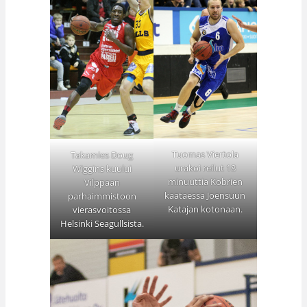
Tuomas Viertola
Takamies Doug
urakoi reilut 18
Wiggins kuului
minuuttia Kobrien
Vilppaan
kaataessa Joensuun
parhaimmistoon
Katajan kotonaan.
vierasvoitossa
Helsinki Seagullsista.