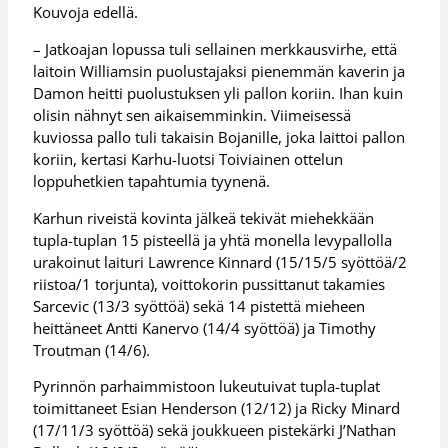
Kouvoja edellä.
– Jatkoajan lopussa tuli sellainen merkkausvirhe, että
laitoin Williamsin puolustajaksi pienemmän kaverin ja
Damon heitti puolustuksen yli pallon koriin. Ihan kuin
olisin nähnyt sen aikaisemminkin. Viimeisessä
kuviossa pallo tuli takaisin Bojanille, joka laittoi pallon
koriin, kertasi Karhu-luotsi Toiviainen ottelun
loppuhetkien tapahtumia tyynenä.
Karhun riveistä kovinta jälkeä tekivät miehekkään
tupla-tuplan 15 pisteellä ja yhtä monella levypallolla
urakoinut laituri Lawrence Kinnard (15/15/5 syöttöä/2
riistoa/1 torjunta), voittokorin pussittanut takamies
Sarcevic (13/3 syöttöä) sekä 14 pistettä mieheen
heittäneet Antti Kanervo (14/4 syöttöä) ja Timothy
Troutman (14/6).
Pyrinnön parhaimmistoon lukeutuivat tupla-tuplat
toimittaneet Esian Henderson (12/12) ja Ricky Minard
(17/11/3 syöttöä) sekä joukkueen pistekärki J’Nathan