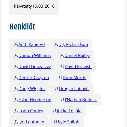
Päivitetty
16.03.2016
Henkilöt
Antti Kanervo
D.J. Richardson
Damon Williams
Daniel Bailey
David Gonzalvez
David Kravish
Derrick Crayton
Dom Morris
Doug Wiggins
Dragan Labovic
Esian Henderson
J’Nathan Bullock
Jason Conley
Jukka Toijala
Jyri Lehtonen
Kyle Shiloh