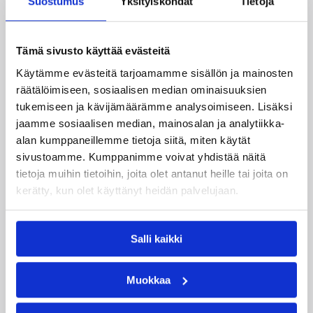
Suostumus
Yksityiskohdat
Tietoja
kokonaissuorituksen esitellyt jenkkilaituri Monyea Pratt
(14/9/5 riistoa) ja hienoa takamiespelaamista
joukkueelleen tarjoillut Doug Wiggins (11/7/7).
Tämä sivusto käyttää evästeitä
Seagullsin pelaajistosta itsensä esille nostivat tupla-
Käytämme evästeitä tarjoamamme sisällön ja mainosten
tuplan operoinut sentteri Terrence Watson (15/12/3
räätälöimiseen, sosiaalisen median ominaisuuksien
riistoa/6 torjuntaa), 15 pistettä heittänyt Timo
tukemiseen ja kävijämäärämme analysoimiseen. Lisäksi
Heinonen sekä Watsonin tapaan tupla-tuplaan yltänyt
laituri Jason Conley (11/11/4 riistoa).
jaamme sosiaalisen median, mainosalan ja analytiikka-
alan kumppaneillemme tietoja siitä, miten käytät
Ottelutilastot:
Seagulls – Vilpas
sivustoamme. Kumppanimme voivat yhdistää näitä
tietoja muihin tietoihin, joita olet antanut heille tai joita on
Kobrat kaatoi sarjakärki Katajan kotonaan
kerätty, kun olet käyttänyt heidän palvelujaan.
Kobrat piti tavoitteensa sarjapaikasta elossa, kun se
Salli kaikki
voitti ilman ykkösmiestään Teemu Rannikkoa
pelanneen Katajan 76-71 (37-36).
Muokkaa
Kataja oli varmistanut jo runkosarjan voiton aiemmin
ja joensuulaisryhmän päävalmentaja Jukka Toijala jakoi