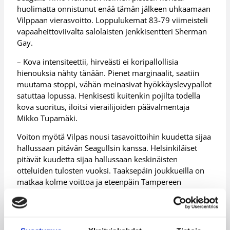
huolimatta onnistunut enää tämän jälkeen uhkaamaan
Vilppaan vierasvoitto. Loppulukemat 83-79 viimeisteli
vapaaheittoviivalta salolaisten jenkkisentteri Sherman
Gay.
– Kova intensiteettii, hirveästi ei koripallollisia
hienouksia nähty tänään. Pienet marginaalit, saatiin
muutama stoppi, vähän meinasivat hyökkäyslevypallot
satuttaa lopussa. Henkisesti kuitenkin pojilta todella
kova suoritus, iloitsi vierailijoiden päävalmentaja
Mikko Tupamäki.
Voiton myötä Vilpas nousi tasavoittoihin kuudetta sijaa
hallussaan pitävän Seagullsin kanssa. Helsinkiläiset
pitävät kuudetta sijaa hallussaan keskinäisten
otteluiden tulosten vuoksi. Taaksepäin joukkueilla on
matkaa kolme voittoa ja eteenpäin Tampereen
Pyrintöön kaksi voittoa.
Vilppaan kokoonpanosta parasta osaamistaan
esittelivät laituri Järvi (14/4), vakuuttavan