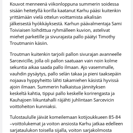
Kouvot menneenä viikonloppuna summerin soidessa
sisään heitetyllä korilla kaatanut Karhu pääsi kuitenkin
yrittämään vielä ottelun voittamista aikalisän
jälkeisestä hyökkäyksestä. Karhun päävalmentaja Sami
Toiviaisen loihdittua ryhmälleen kuvion, astelivat
miehet parketille ja sivurajasta pallo päätyi Timothy
Troutmanin käsiin.
Troutman kuitenkin tarjoili pallon sivurajan avanneelle
Sarcevicille, jolla oli pallon saatuaan vain noin kolme
sekuntia aikaa saada pallo ilmaan. Ajo vasemmalle,
vauhdin pysäytys, pallo selän takaa ja pieni taaksepäin
nojaava hyppyheitto lähti takamiehen käsistä hyvissä
ajoin ilmaan. Summerin halkaistua jännityksen
keskeltä kahtia, tippui pallo keskelle korirengasta ja
Kauhajoen liikuntahalli räjähti juhlintaan Sarcevicin
voittoheiton kunniaksi.
Tulostaululle jäivät komeilemaan kotijoukkueen 85-84
–voittolukemat ja voiton ansiosta Karhu jatkaa edelleen
sarjataulukon toisella sijalla, voiton sarjakolmosta