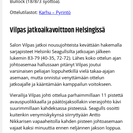
Bullock (18/8/3 syöttöä).
Ottelutilastot:
Karhu – Pyrintö
Vilpas jatkoaikavoittoon Helsingissä
Salon Vilpas jatkoi nousujohteista kevättään hakemalla
sarjapisteet Helsinki Seagullsilta jatkoajan jälkeen
lukemin 83-79 (40-35, 72-72). Lähes koko ottelun ajan
johtoasemaa hallussaan pitänyt Vilpas joutui
varsinaisen peliajan loppuhetkillä vielä takaa-ajajan
asemaan, mutta onnistui venyttämään ottelun
jatkoajalle ja kääntämään kamppailun voitokseen.
Vierailija Vilpas johti ottelua parhaimmillaan 11 pistettä
avauspuolikkaalla ja päätösjaksollakin vierasjohto kävi
suurimmillaan kahdeksassa pisteessä. Seagulls osoitti
kuitenkin venymiskykynsä siirryttyään Antto
Nikkarisen vapaaheitolla kahden pisteen johtoasemaan
vajaat kaksi minuuttia ennen neljännen jakson loppua.