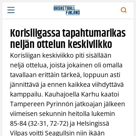
Siirry
sisältöön
Korisliigassa tapahtumarikas
neljän ottelun keskiviikko
Korisliigan keskiviikko piti sisällään
neljä ottelua, joista jokainen oli omalla
tavallaan erittäin tärkeä, loppuun asti
jännittävä ja ennen kaikkea viihdyttävä
kamppailu. Kauhajoella Karhu kaatoi
Tampereen Pyrinnön jatkoajan jälkeen
viimeisen sekunnin heitolla lukemin
85-84 (32-31, 72-72) ja Helsingissä
Vilpas voitti Seagullsin niin ikään