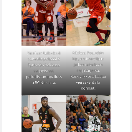
Michael Poundsin
J’Nathan Bullock oli
kipparoima Vilpas
vahvalla pelipäällä
jatkaa taivaltaan
Pyrinnön hakiessa
sarjakärjessä.
sarjapisteet
Keskiviikkona kaatui
paikalliskamppailuss
vieraskentällä
a BC Nokialta.
Korihait.