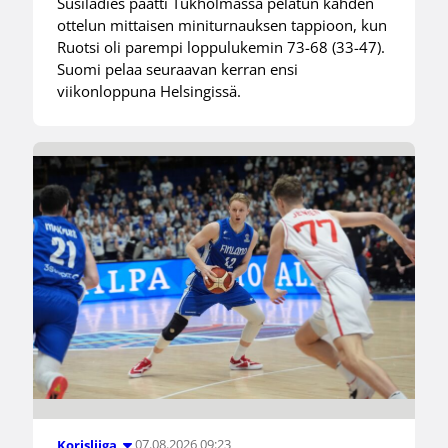
Susiladies päätti Tukholmassa pelatun kahden
ottelun mittaisen miniturnauksen tappioon, kun
Ruotsi oli parempi loppulukemin 73-68 (33-47).
Suomi pelaa seuraavan kerran ensi
viikonloppuna Helsingissä.
07.08.2026 09:23
Korisliiga