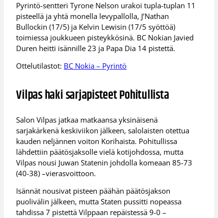
Pyrintö-sentteri Tyrone Nelson urakoi tupla-tuplan 11
pisteellä ja yhtä monella levypallolla, J’Nathan
Bullockin (17/5) ja Kelvin Lewisin (17/5 syöttöä)
toimiessa joukkueen pisteykkösinä. BC Nokian Javied
Duren heitti isännille 23 ja Papa Dia 14 pistettä.
Ottelutilastot:
BC Nokia – Pyrintö
Vilpas haki sarjapisteet Pohitullista
Salon Vilpas jatkaa matkaansa yksinäisenä
sarjakärkenä keskiviikon jälkeen, salolaisten otettua
kauden neljännen voiton Korihaista. Pohitullissa
lähdettiin päätösjaksolle vielä kotijohdossa, mutta
Vilpas nousi Juwan Statenin johdolla komeaan 85-73
(40-38) –vierasvoittoon.
Isännät nousivat pisteen päähän päätösjakson
puolivälin jälkeen, mutta Staten pussitti nopeassa
tahdissa 7 pistettä Vilppaan repäistessä 9-0 –