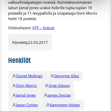
valkovihreäpaitojen riveistä. Korintekovoimainen
laituri Jamal Jones urakoi Kobrille tupla-tuplan 19
pisteellä ja 11 levypallolla ja sisäpelaaja Dom Morris
heitti 18 pistettä.
Ottelutilastot:
KTP – Kobrat
Päivitetty
22.03.2017
Henkilöt
Daniel Mullings
Devonne Giles
Dom Morris
Greg Gibson
Jamal Jones
James Sinclair
Jason Conley
Kammeon Holsey