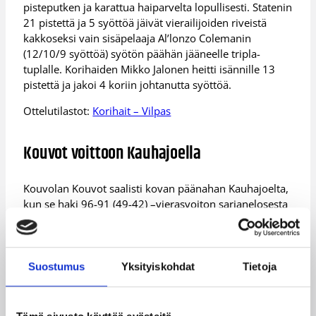
pisteputken ja karattua haiparvelta lopullisesti. Statenin
21 pistettä ja 5 syöttöä jäivät vierailijoiden riveistä
kakkoseksi vain sisäpelaaja Al’lonzo Colemanin
(12/10/9 syöttöä) syötön päähän jääneelle tripla-
tuplalle. Korihaiden Mikko Jalonen heitti isännille 13
pistettä ja jakoi 4 koriin johtanutta syöttöä.
Ottelutilastot:
Korihait – Vilpas
Kouvot voittoon Kauhajoella
Kouvolan Kouvot saalisti kovan päänahan Kauhajoelta,
kun se haki 96-91 (49-42) –vierasvoiton sarjanelosesta
Karhusta. Kotijoukkue kävi tasoissa päätösjakson
puolivälin jälkeen, mutta Kouvojen puolustus antoi
isännille vain yhden pelitilannekorin tämän jälkeen,
eikä Karhu käynyt ratkaisuhetkillä enää kolmea pistettä
Suostumus
Yksityiskohdat
Tietoja
lähempänä Kouvoja.
James Sinclair heitti Kouvoille 23 ja Raheem Appleby