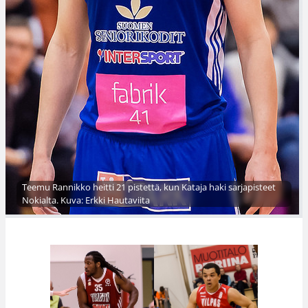
Teemu Rannikko heitti 21 pistettä, kun Kataja haki sarjapisteet
Nokialta. Kuva: Erkki Hautaviita