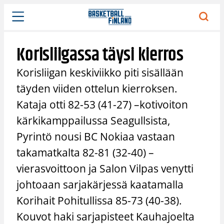
Siirry
sisältöön
Korisliigassa täysi kierros
Korisliigan keskiviikko piti sisällään
täyden viiden ottelun kierroksen.
Kataja otti 82-53 (41-27) –kotivoiton
kärkikamppailussa Seagullsista,
Pyrintö nousi BC Nokiaa vastaan
takamatkalta 82-81 (32-40) –
vierasvoittoon ja Salon Vilpas venytti
johtoaan sarjakärjessä kaatamalla
Korihait Pohitullissa 85-73 (40-38).
Kouvot haki sarjapisteet Kauhajoelta