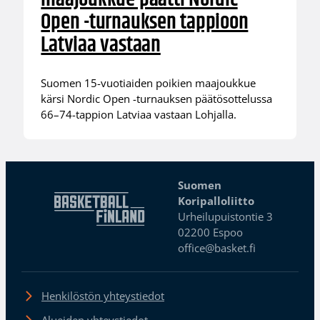
Open -turnauksen tappioon
Latviaa vastaan
Suomen 15-vuotiaiden poikien maajoukkue
kärsi Nordic Open -turnauksen päätösottelussa
66–74-tappion Latviaa vastaan Lohjalla.
Suomen
Koripalloliitto
Urheilupuistontie 3
02200 Espoo
office@basket.fi
Henkilöstön yhteystiedot