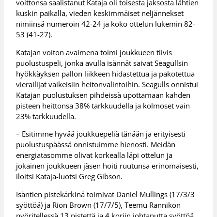
voittonsa saalistanut Kataja oli toisesta jaksosta lähtien
kuskin paikalla, vieden keskimmäiset neljännekset
nimiinsä numeroin 42-24 ja koko ottelun lukemin 82-
53 (41-27).
Katajan voiton avaimena toimi joukkueen tiivis
puolustuspeli, jonka avulla isännät saivat Seagullsin
hyökkäyksen pallon liikkeen hidastettua ja pakotettua
vierailijat vaikeisiin heitonvalintoihin. Seagulls onnistui
Katajan puolustuksen pihdeissä upottamaan kahden
pisteen heittonsa 38% tarkkuudella ja kolmoset vain
23% tarkkuudella.
– Esitimme hyvää joukkuepeliä tänään ja erityisesti
puolustuspäässä onnistuimme hienosti. Meidän
energiatasomme olivat korkealla läpi ottelun ja
jokainen joukkueen jäsen hoiti ruutunsa erinomaisesti,
iloitsi Kataja-luotsi Greg Gibson.
Isäntien pistekärkinä toimivat Daniel Mullings (17/3/3
syöttöä) ja Rion Brown (17/7/5), Teemu Rannikon
pyöritellessä 13 pistettä ja 4 koriin johtanutta syöttöä.