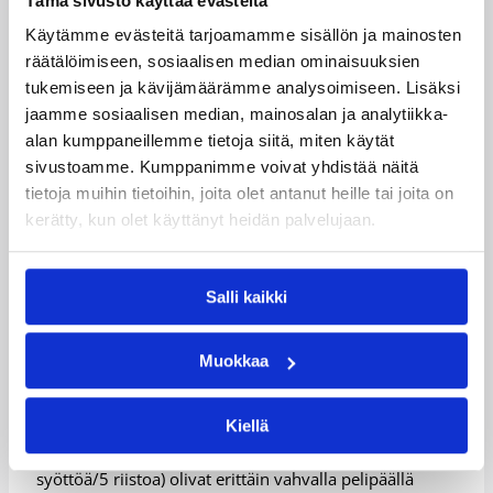
Tämä sivusto käyttää evästeitä
22 pistettä, sentteri Rakeem Bucklesin ja laituri Michael
Cuffeen heittäessä 14 pistettä mieheen.. Karhun Tate
Käytämme evästeitä tarjoamamme sisällön ja mainosten
Unruh pussitti 23 pistettä ja härkämäinen Devonne
räätälöimiseen, sosiaalisen median ominaisuuksien
Giles sekä monipuolinen sisäpelaaja Kammeon Holsey
tukemiseen ja kävijämäärämme analysoimiseen. Lisäksi
kirjauttivat kumpainenkin tilastoihinsa 19 pistettä ja 9
jaamme sosiaalisen median, mainosalan ja analytiikka-
levypalloa.
alan kumppaneillemme tietoja siitä, miten käytät
sivustoamme. Kumppanimme voivat yhdistää näitä
Ottelutilastot:
Karhu – Kouvot
tietoja muihin tietoihin, joita olet antanut heille tai joita on
kerätty, kun olet käyttänyt heidän palvelujaan.
KTP kaatoi Kobrat
KTP piti pudotuspelihaaveensa vahvasti elossa, kaataen
Salli kaikki
keskiviikon kierroksella Lapuan Kobrat kotonaan.
Tasaisten kolmen jakson jälkeen KTP imi energiaa
Muokkaa
kotiyleisöstään ja kaasutti Kobrilta karkuun matkalla
85-76 (45-41) –kotivoittoon.
Kiellä
KTP:n tilastorohmu Monyea Pratt (20/4/8 syöttöä/4
riistoa/1 torjunta) ja takamies Antwan Scott (23/9/4
syöttöä/5 riistoa) olivat erittäin vahvalla pelipäällä