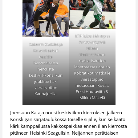
KTP-laituri Monyea
Pratto näytteli
Rakeem Buckles ja
jälleen
Kouvot saivat
tilastorohmun
nauttia
roolia, isäntien
harvinaisesta
lähettäessä Lapuan
herkusta
Kobrat kotimatkalle
keskiviikkona, kun
vierastappio
joukkue haki
niskassaan. Kuvat:
vierasvoiton
Erkki Hautaviita &
Kauhajoelta.
Mikko Mäkelä
Joensuun Kataja nousi keskiviikon kierroksen jälkeen
Korisliigan sarjataulukossa toiselle sijalle, kun se kaatoi
kärkikamppailussa kakkospaikkaa ennen illan kierrosta
pitäneen Helsinki Seagullsin. Neljännen perättäisen