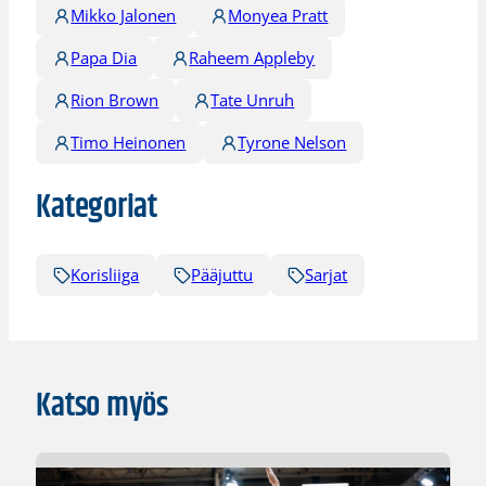
Mikko Jalonen
Monyea Pratt
Papa Dia
Raheem Appleby
Rion Brown
Tate Unruh
Timo Heinonen
Tyrone Nelson
Kategoriat
Korisliiga
Pääjuttu
Sarjat
Katso myös