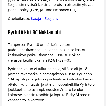
Seagullsin riveistä kaksinumeroisiin pisteisiin ylsivät
Jason Conley (12/6) ja Timo Heinonen (11).
Ottelutilastot:
Kataja – Seagulls
Pyrintö kiri BC Nokian ohi
Tampereen Pyrintö otti tärkeän voiton
pudotuspelikamppailun kannalta, kun se kaatoi
keskiviikon paikalliskamppailussa BC Nokian
vierasparketilla lukemin 82-81 (32-40).
Pyrinnön voitto ei tullut helpolla, sillä se oli jo 18
pisteen takamatkalla päätösjakson alussa. Pyrinnön
13-0 –pisteputki jakson puolivälissä kuitenkin käänsi
ottelun kulun täysin ja ottelun loppuhetkillä Pyrintö oli
joukkueista terävämpi, nousten Antero Lehdon
kolmosella ensin tasoihin ja lopulta Ricky Minardin
vapaaheitolla voittoon.