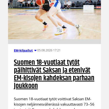
05.08.2026 17:21
EM-kilpailut
Suomen 18-vuotiaat tytöt
päihittivät Saksan ja etenivät
EM-kisojen kahdeksan parhaan
joukkoon
Suomen 18-vuotiaat tytöt voittivat Saksan EM-
kisojen neljännesvälierässä vakuuttavasti 73–56