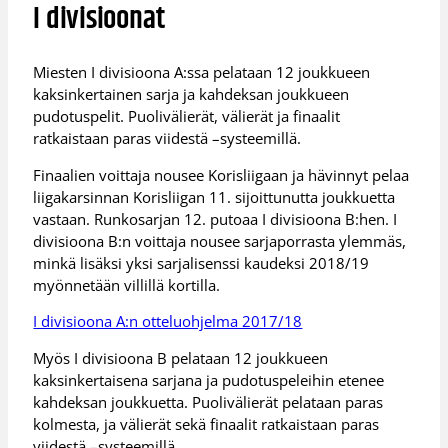
I divisioonat
Miesten I divisioona A:ssa pelataan 12 joukkueen
kaksinkertainen sarja ja kahdeksan joukkueen
pudotuspelit. Puolivälierät, välierät ja finaalit
ratkaistaan paras viidestä –systeemillä.
Finaalien voittaja nousee Korisliigaan ja hävinnyt pelaa
liigakarsinnan Korisliigan 11. sijoittunutta joukkuetta
vastaan. Runkosarjan 12. putoaa I divisioona B:hen. I
divisioona B:n voittaja nousee sarjaporrasta ylemmäs,
minkä lisäksi yksi sarjalisenssi kaudeksi 2018/19
myönnetään villillä kortilla.
I divisioona A:n otteluohjelma 2017/18
Myös I divisioona B pelataan 12 joukkueen
kaksinkertaisena sarjana ja pudotuspeleihin etenee
kahdeksan joukkuetta. Puolivälierät pelataan paras
kolmesta, ja välierät sekä finaalit ratkaistaan paras
viidestä –systeemillä.