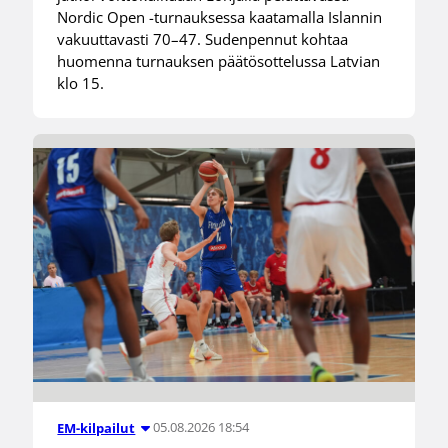
Nordic Open -turnauksessa kaatamalla Islannin
vakuuttavasti 70–47. Sudenpennut kohtaa
huomenna turnauksen päätösottelussa Latvian
klo 15.
05.08.2026 18:54
EM-kilpailut