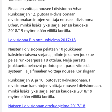
Finaalien voittaja nousee I divisioona A:han.
Runkosarjan 12. putoaa II-divisioonaan. I
divisioonakarsintojen voittaja nousee I divisioona
B:hen, minkä lisäksi yksi sarjalisenssi kaudeksi
2018/19 myönnetään villillä kortilla.
I divisioona B:n otteluohjelma 2017/18
Naisten I divisioona pelataan 10 joukkueen
kaksinkertaisena sarjana, jolloin jokainen joukkue
pelaa runkosarjassa 18 ottelua. Neljä parasta
joukkuetta pelaavat pudotuspelit paras viidestä –
systeemillä ja finaalien voittaja nousee Korisliigaan.
Runkosarjan 9. ja 10. putoavat II-divisioonaan. I
divisioonan karsintojen voittaja nousee I divisioonaan,
minkä lisäksi yksi sarjalisenssi kaudeksi 2018/19
myönnetään villillä kortilla.
Naisten I divisioonan otteluohjelma 2017/18