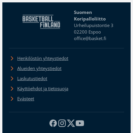
Suomen
Koripalloliitto
Urheilupuistontie 3
02200 Espoo
office@basket.fi
Henkilöstön yhteystiedot
Alueiden yhteystiedot
Laskutustiedot
Käyttöehdot ja tietosuoja
Evästeet