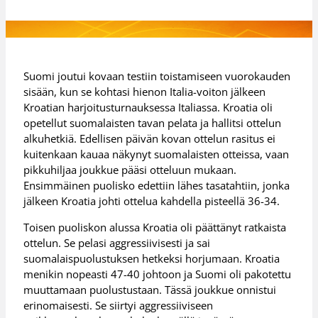
Suomi joutui kovaan testiin toistamiseen vuorokauden
sisään, kun se kohtasi hienon Italia-voiton jälkeen
Kroatian harjoitusturnauksessa Italiassa. Kroatia oli
opetellut suomalaisten tavan pelata ja hallitsi ottelun
alkuhetkiä. Edellisen päivän kovan ottelun rasitus ei
kuitenkaan kauaa näkynyt suomalaisten otteissa, vaan
pikkuhiljaa joukkue pääsi otteluun mukaan.
Ensimmäinen puolisko edettiin lähes tasatahtiin, jonka
jälkeen Kroatia johti ottelua kahdella pisteellä 36-34.
Toisen puoliskon alussa Kroatia oli päättänyt ratkaista
ottelun. Se pelasi aggressiivisesti ja sai
suomalaispuolustuksen hetkeksi horjumaan. Kroatia
menikin nopeasti 47-40 johtoon ja Suomi oli pakotettu
muuttamaan puolustustaan. Tässä joukkue onnistui
erinomaisesti. Se siirtyi aggressiiviseen