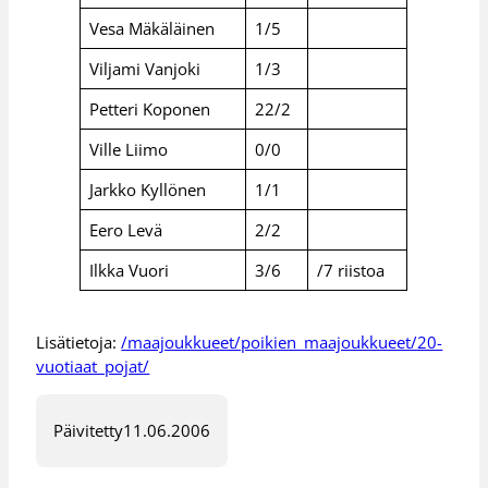
Vesa Mäkäläinen
1/5
Viljami Vanjoki
1/3
Petteri Koponen
22/2
Ville Liimo
0/0
Jarkko Kyllönen
1/1
Eero Levä
2/2
Ilkka Vuori
3/6
/7 riistoa
Lisätietoja:
/maajoukkueet/poikien_maajoukkueet/20-
vuotiaat_pojat/
Päivitetty
11.06.2006