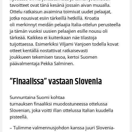
tavoitteet ovat tänä kesänä jossain aivan muualla.
Ottelu ratkaisun avaimina toimivat uudet pelaajat,
jotka nousivat esiin tärkeillä hetkillä. Kroatia
oli merkinnyt meidän pelaajia Italia-ottelun perusteella
ja tämän vuoksi uusien pelaajien esille nousu oli
tärkeää. Kaikkea ei kuitenkaan näe tilastoja
tuijottaessa. Esimerkiksi Viljami Vanjoen todella kovat
otteet kentällä nostattivat ratkaisevasti
joukkueen tekemisen tasoa, kertoi Suomen
päävalmentaja Pekka Salminen.
”Finaalissa” vastaan Slovenia
Sunnuntaina Suomi kohtaa
turnauksen finaaliksi muodostuneessa ottelussa
Slovenian, joka voitti illan ottelussa Italian kuudella
pisteellä.
– Tulimme valmennusjohdon kanssa juuri Slovenia-