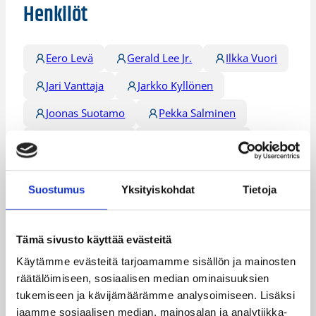
Henkilöt
Eero Levä
Gerald Lee Jr.
Ilkka Vuori
Jari Vanttaja
Jarkko Kyllönen
Joonas Suotamo
Pekka Salminen
Petteri Koponen
Samuel Haanpää
Tero Laitinen
Vesa Mäkäläinen
Suostumus
Yksityiskohdat
Tietoja
Viljami Vanjoki
Ville Liimo
Kategoriat
Tämä sivusto käyttää evästeitä
Käytämme evästeitä tarjoamamme sisällön ja mainosten
räätälöimiseen, sosiaalisen median ominaisuuksien
Maajoukkue
Maaottelu
MU20
tukemiseen ja kävijämäärämme analysoimiseen. Lisäksi
Pääjuttu
jaamme sosiaalisen median, mainosalan ja analytiikka-