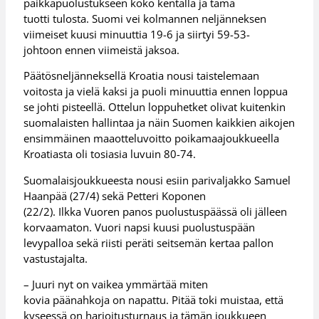
paikkapuolustukseen koko kentällä ja tämä
tuotti tulosta. Suomi vei kolmannen neljänneksen
viimeiset kuusi minuuttia 19-6 ja siirtyi 59-53-
johtoon ennen viimeistä jaksoa.
Päätösneljänneksellä Kroatia nousi taistelemaan
voitosta ja vielä kaksi ja puoli minuuttia ennen loppua
se johti pisteellä. Ottelun loppuhetket olivat kuitenkin
suomalaisten hallintaa ja näin Suomen kaikkien aikojen
ensimmäinen maaotteluvoitto poikamaajoukkueella
Kroatiasta oli tosiasia luvuin 80-74.
Suomalaisjoukkueesta nousi esiin parivaljakko Samuel
Haanpää (27/4) sekä Petteri Koponen
(22/2). Ilkka Vuoren panos puolustuspäässä oli jälleen
korvaamaton. Vuori napsi kuusi puolustuspään
levypalloa sekä riisti peräti seitsemän kertaa pallon
vastustajalta.
– Juuri nyt on vaikea ymmärtää miten
kovia päänahkoja on napattu. Pitää toki muistaa, että
kyseessä on harjoitusturnaus ja tämän joukkueen