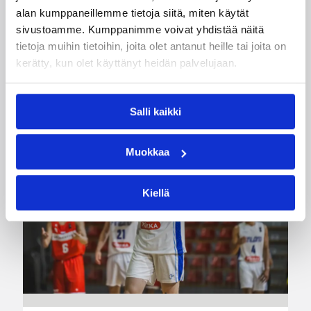
alan kumppaneillemme tietoja siitä, miten käytät
sivustoamme. Kumppanimme voivat yhdistää näitä
tietoja muihin tietoihin, joita olet antanut heille tai joita on
kerätty, kun olet käyttänyt heidän palvelujaan.
Katso myös
Salli kaikki
Muokkaa
Kiellä