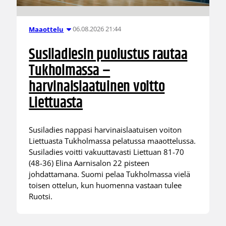
06.08.2026 21:44
Maaottelu
Susiladiesin puolustus rautaa
Tukholmassa –
harvinaislaatuinen voitto
Liettuasta
Susiladies nappasi harvinaislaatuisen voiton
Liettuasta Tukholmassa pelatussa maaottelussa.
Susiladies voitti vakuuttavasti Liettuan 81-70
(48-36) Elina Aarnisalon 22 pisteen
johdattamana. Suomi pelaa Tukholmassa vielä
toisen ottelun, kun huomenna vastaan tulee
Ruotsi.