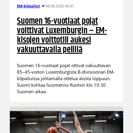
08.08.2026 00:37
EM-kilpailut
Suomen 16-vuotiaat pojat
voittivat Luxemburgin – EM-
kisojen voittotili aukesi
vakuuttavalla pelillä
Suomen 16-vuotiaat pojat ottivat vakuuttavan
85–45-voiton Luxemburgista B-divisioonan EM-
kilpailuissa johtamalla ottelua alusta loppuun.
Suomi kohtaa huomenna Ruotsin klo 19.30
Suomen aikaa.