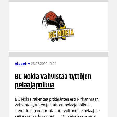
28.07.2026 15:54
Alueet
BC Nokia vahvistaa tyttöjen
pelaajapolkua
BC Nokia rakentaa pitkäjänteisesti Pirkanmaan
vahvinta tyttöjen ja naisten pelaajapolkua.
Tavoitteena on tarjota motivoituneille pelaajille
selkeä ja laadukas reitti U16-ikäluokasta aina