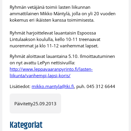
Ryhmän vetäjänä toimii lasten liikunnan
ammattilainen Mikko Mäntylä, jolla on yli 20 vuoden
kokemus eri ikäisten kanssa toimimisesta.
Ryhmät harjoittelevat lauantaisin Espoossa
Lintulaakson koululla, kello 10-11 treenaavat
nuoremmat ja klo 11-12 vanhemmat lapset.
Ryhmät aloittavat lauantaina 5.10. Ilmoittautuminen
on nyt avattu LePyn nettisivuilla:
http://www.leppavaaranpyrinto.fi/lasten-
liikunta/vanhempi-lapsi-koris/
Lisätiedot:
mikko.mantyla@iki.fi
, puh. 045 312 6644
Päivitetty
25.09.2013
Kategoriat