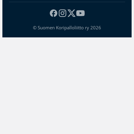
© Suomen Koripalloliitto ry 2026