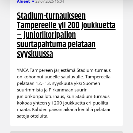
28.07.2026 16:04
Alueet
Stadium-turnaukseen
Tampereelle yli 200 joukkuetta
– juniorikoripallon
suurtapahtuma pelataan
syyskuussa
YMCA Tampereen järjestämä Stadium-turnaus
on kohonnut uudelle sataluvulle. Tampereella
pelataan 12.–13. syyskuuta yksi Suomen
suurimmista ja Pirkanmaan suurin
juniorikoripalloturnaus, kun Stadium-turnaus
kokoaa yhteen yli 200 joukkuetta eri puolilta
maata. Kahden päivän aikana kentillä pelataan
satoja otteluita.