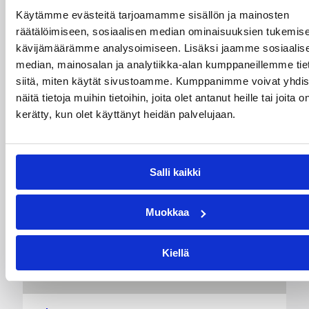
Käytämme evästeitä tarjoamamme sisällön ja mainosten
Mikko Salminen BC Nokian
räätälöimiseen, sosiaalisen median ominaisuuksien tukemise
toiminnanjohtajaksi
kävijämäärämme analysoimiseen. Lisäksi jaamme sosiaalis
median, mainosalan ja analytiikka-alan kumppaneillemme tie
siitä, miten käytät sivustoamme. Kumppanimme voivat yhdis
BC Nokian toiminnanjohtajana toimii kauden
näitä tietoja muihin tietoihin, joita olet antanut heille tai joita o
2026–2027 alusta Mikko Salminen.
kerätty, kun olet käyttänyt heidän palvelujaan.
Salli kaikki
Muokkaa
Kiellä