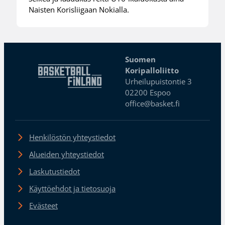
Naisten Korisliigaan Nokialla.
Suomen
Koripalloliitto
Urheilupuistontie 3
02200 Espoo
office@basket.fi
Henkilöstön yhteystiedot
Alueiden yhteystiedot
Laskutustiedot
Käyttöehdot ja tietosuoja
Evästeet