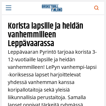
Siirry
sisältöön
Korista lapsille ja heidän
vanhemmilleen
Leppävaarassa
Leppävaaran Pyrintö tarjoaa korista 3-
12-vuotiaille lapsille ja heidän
vanhemmilleen! LePyn vanhempi-lapsi
-koriksessa lapset harjoittelevat
yhdessä vanhemman kanssa
koripallotaitoja sekä yleisiä
liikunnallisia perustaitoja. Samalla
lapset oppivat tärkeitä ryhmässä