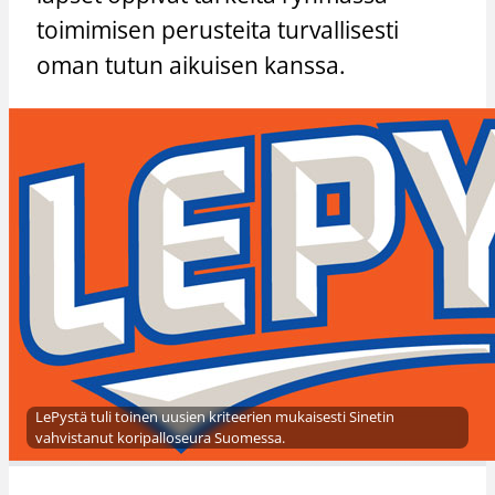
toimimisen perusteita turvallisesti
oman tutun aikuisen kanssa.
LePystä tuli toinen uusien kriteerien mukaisesti Sinetin
vahvistanut koripalloseura Suomessa.